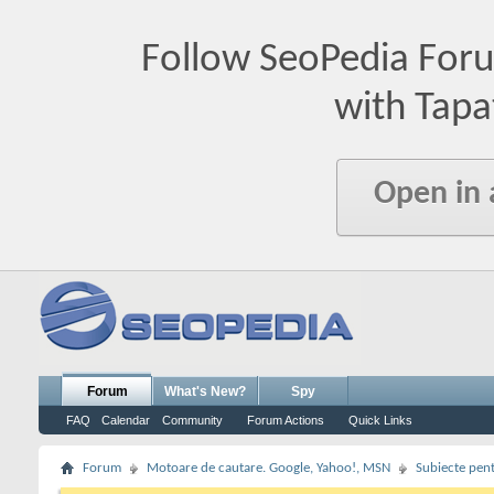
Follow SeoPedia For
with Tapa
Open in
Forum
What's New?
Spy
FAQ
Calendar
Community
Forum Actions
Quick Links
Forum
Motoare de cautare. Google, Yahoo!, MSN
Subiecte pent