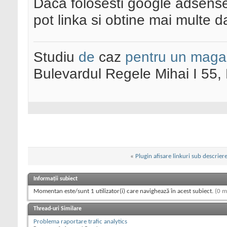
Daca folosesti google adsense
pot linka si obtine mai multe d
Studiu
de
caz
pentru un maga
Bulevardul Regele Mihai I 55
«
Plugin afisare linkuri sub descrie
Informații subiect
Momentan este/sunt 1 utilizator(i) care navighează în acest subiect.
(0 m
Thread-uri Similare
Problema raportare trafic analytics