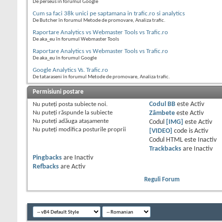
De perseus în forumul Google
Cum sa faci 38k unici pe saptamana in trafic.ro si analytics
De Butcher în forumul Metode de promovare, Analiza trafic.
Raportare Analytics vs Webmaster Tools vs Trafic.ro
De aka_eu în forumul Webmaster Tools
Raportare Analytics vs Webmaster Tools vs Trafic.ro
De aka_eu în forumul Google
Google Analytics Vs. Trafic.ro
De tataraseni în forumul Metode de promovare, Analiza trafic.
Permisiuni postare
Nu puteţi
posta subiecte noi.
Codul BB
este
Activ
Nu puteţi
răspunde la subiecte
Zâmbete
este
Activ
Nu puteţi
adăuga ataşamente
Codul
[IMG]
este
Activ
Nu puteţi
modifica posturile proprii
[VIDEO]
code is
Activ
Codul HTML este
Inactiv
Trackbacks
are
Inactiv
Pingbacks
are
Inactiv
Refbacks
are
Activ
Reguli Forum