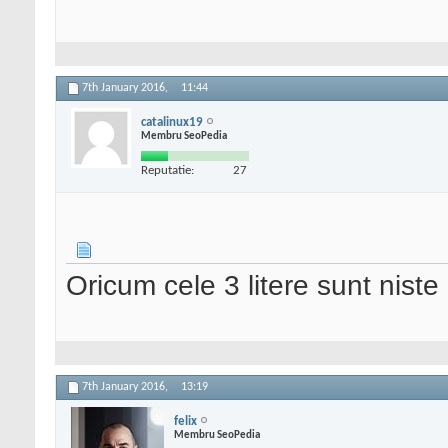
7th January 2016,
11:44
catalinux19
Membru SeoPedia
Reputatie:
27
Oricum cele 3 litere sunt nist
7th January 2016,
13:19
felix
Membru SeoPedia