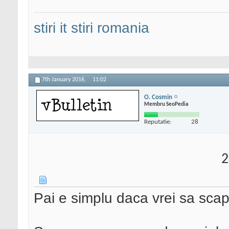
stiri it
stiri romania
7th January 2016,
11:02
O. Cosmin
Membru SeoPedia
Reputatie:
28
2
Pai e simplu daca vrei sa scap