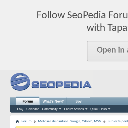
Follow SeoPedia For
with Tapa
Open in
Forum
What's New?
Spy
FAQ
Calendar
Community
Forum Actions
Quick Links
Forum
Motoare de cautare. Google, Yahoo!, MSN
Subiecte pent