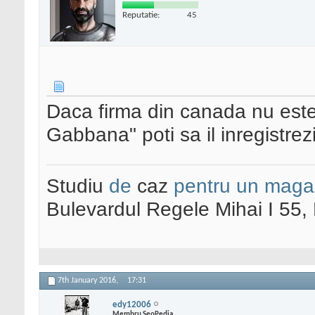
Reputatie:
45
Daca firma din canada nu est
Gabbana" poti sa il inregistrezi l
Studiu
de
caz
pentru un maga
Bulevardul Regele Mihai I 55
7th January 2016,
17:31
edy12006
Membru SeoPedia