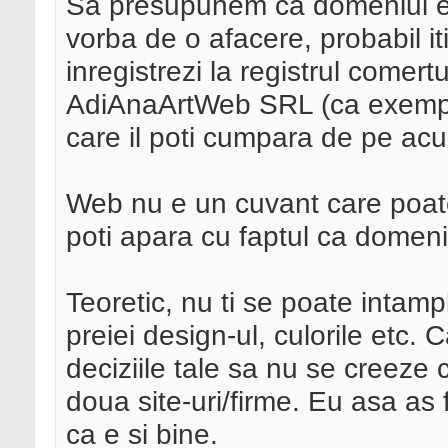
Sa presupunem ca domeniul e 
vorba de o afacere, probabil it
inregistrezi la registrul comert
AdiAnaArtWeb SRL (ca exempl
care il poti cumpara de pe acu
Web nu e un cuvant care poate f
poti apara cu faptul ca domen
Teoretic, nu ti se poate intamp
preiei design-ul, culorile etc. C
deciziile tale sa nu se creeze c
doua site-uri/firme. Eu asa a
ca e si bine.