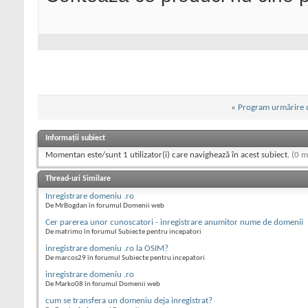
«
Program urmărire cl
Informații subiect
Momentan este/sunt 1 utilizator(i) care navighează în acest subiect.
(0 m
Thread-uri Similare
Inregistrare domeniu .ro
De MrBogdan în forumul Domenii web
Cer parerea unor cunoscatori - inregistrare anumitor nume de domenii
De matrimo în forumul Subiecte pentru incepatori
inregistrare domeniu .ro la OSIM?
De marcos29 în forumul Subiecte pentru incepatori
inregistrare domeniu .ro
De Marko08 în forumul Domenii web
cum se transfera un domeniu deja inregistrat?