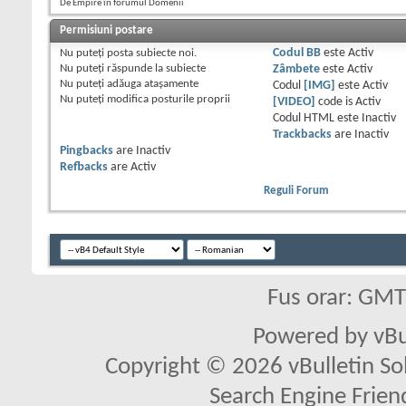
De Empire în forumul Domenii
Permisiuni postare
Nu puteţi
posta subiecte noi.
Codul BB
este
Activ
Nu puteţi
răspunde la subiecte
Zâmbete
este
Activ
Nu puteţi
adăuga ataşamente
Codul
[IMG]
este
Activ
Nu puteţi
modifica posturile proprii
[VIDEO]
code is
Activ
Codul HTML este
Inactiv
Trackbacks
are
Inactiv
Pingbacks
are
Inactiv
Refbacks
are
Activ
Reguli Forum
Fus orar: GM
Powered by vBu
Copyright © 2026 vBulletin Solu
Search Engine Frien