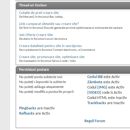
Thread-uri Similare
Cotatie de pret creare site
De MarianG în forumul Bar, lobby...
Link cumparat sitewide sau creare site?
De Tom în forumul Discutii generale privind optimizarea si motoarele de cautare
Job-Oferta Creare Site
De danis în forumul Locuri de munca
Creare datafeed pentru site in wordpress
De crystalzone în forumul Comert electronic, e-Commerce
Creare site, promovare site, optimizare site
De maneaalin în forumul Servicii web / Jobs
Permisiuni postare
Nu puteţi
posta subiecte noi.
Codul BB
este
Activ
Nu puteţi
răspunde la subiecte
Zâmbete
este
Activ
Nu puteţi
adăuga ataşamente
Codul
[IMG]
este
Activ
Nu puteţi
modifica posturile proprii
[VIDEO]
code is
Activ
Codul HTML este
Inactiv
Trackbacks
are
Inactiv
Pingbacks
are
Inactiv
Refbacks
are
Activ
Reguli Forum