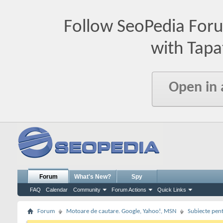
Follow SeoPedia For
with Tapa
Open in
Forum
What's New?
Spy
FAQ
Calendar
Community
Forum Actions
Quick Links
Forum
Motoare de cautare. Google, Yahoo!, MSN
Subiecte pent