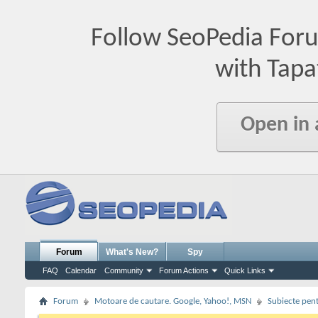
Follow SeoPedia For
with Tapa
Open in
Forum
What's New?
Spy
FAQ
Calendar
Community
Forum Actions
Quick Links
Forum
Motoare de cautare. Google, Yahoo!, MSN
Subiecte pent