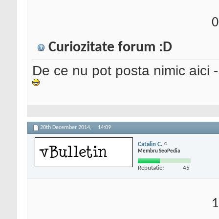
0
Curiozitate forum :D
De ce nu pot posta nimic aici 
20th December 2014,
14:09
Catalin C.
Membru SeoPedia
Reputatie:
45
1