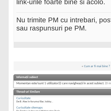
link-urile foarte bine si acolo.
Nu trimite PM cu intrebari, pos
sau raspunsuri pe PM.
«
Cum ar fi mai bine ?
Informații subiect
Momentan este/sunt 1 utilizator(i) care navighează în acest subiect.
(0 m
Thread-uri Similare
Curiozitate
De B. Alex în forumul Bar, lobby...
Curiozitate sitemaps