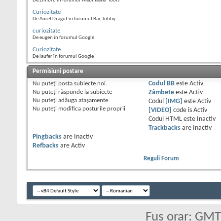
De Zimbru în forumul Webmaster Tools
Curiozitate
De Aurel Dragut în forumul Bar, lobby...
curiozitate
De eugen în forumul Google
Curiozitate
De laufer în forumul Google
Permisiuni postare
Nu puteţi
posta subiecte noi.
Codul BB
este
Activ
Nu puteţi
răspunde la subiecte
Zâmbete
este
Activ
Nu puteţi
adăuga ataşamente
Codul
[IMG]
este
Activ
Nu puteţi
modifica posturile proprii
[VIDEO]
code is
Activ
Codul HTML este
Inactiv
Trackbacks
are
Inactiv
Pingbacks
are
Inactiv
Refbacks
are
Activ
Reguli Forum
Fus orar: GM