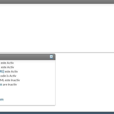
B
este
Activ
e
este
Activ
MG]
este
Activ
code is
Activ
TML este
Inactiv
ks
are
Inactiv
rum