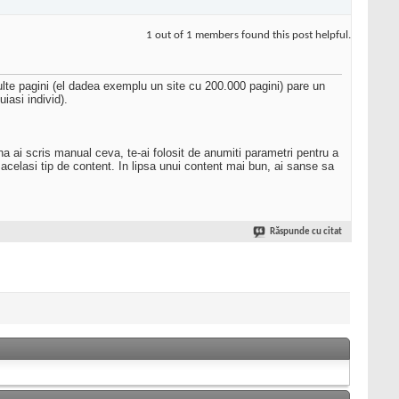
1 out of 1 members found this post helpful.
multe pagini (el dadea exemplu un site cu 200.000 pagini) pare un
iasi individ).
a ai scris manual ceva, te-ai folosit de anumiti parametri pentru a
u acelasi tip de content. In lipsa unui content mai bun, ai sanse sa
Răspunde cu citat