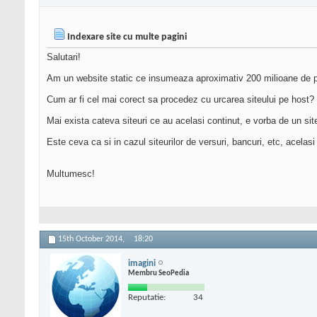
Indexare site cu multe pagini
Salutari!
Am un website static ce insumeaza aproximativ 200 milioane de pag
Cum ar fi cel mai corect sa procedez cu urcarea siteului pe host?
Mai exista cateva siteuri ce au acelasi continut, e vorba de un site
Este ceva ca si in cazul siteurilor de versuri, bancuri, etc, acelasi 
Multumesc!
15th October 2014,
18:20
imagini
Membru SeoPedia
Reputatie:
34