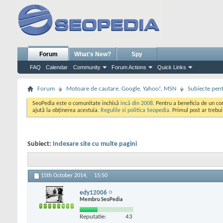
Forum
What's New?
Spy
FAQ
Calendar
Community
Forum Actions
Quick Links
Forum
Motoare de cautare. Google, Yahoo!, MSN
Subiecte pent
SeoPedia este o comunitate inchisă
incă din 2008
. Pentru a beneficia de un c
ajută la obținerea acestuia.
Regulile si politica Seopedia
. Primul post ar trebu
Subiect:
Indexare site cu multe pagini
15th October 2014,
15:50
edy12006
Membru SeoPedia
Reputatie:
43