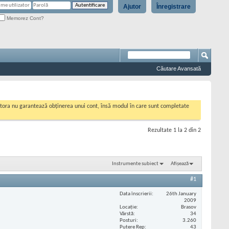
Ajutor
Înregistrare
Memorez Cont?
Căutare Avansată
cestora nu garantează obținerea unui cont, însă modul în care sunt completate
Rezultate 1 la 2 din 2
Instrumente subiect
Afișează
#1
Data înscrierii
26th January
2009
Locaţie
Brasov
Vârstă
34
Posturi
3.260
Putere Rep
43