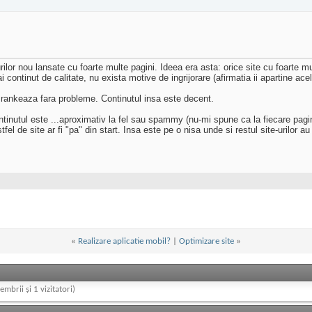
urilor nou lansate cu foarte multe pagini. Ideea era asta: orice site cu foarte 
ntinut de calitate, nu exista motive de ingrijorare (afirmatia ii apartine acelu
 rankeaza fara probleme. Continutul insa este decent.
ntinutul este ...aproximativ la fel sau spammy (nu-mi spune ca la fiecare pagin
l de site ar fi "pa" din start. Insa este pe o nisa unde si restul site-urilor a
«
Realizare aplicatie mobil?
|
Optimizare site
»
embrii și 1 vizitatori)