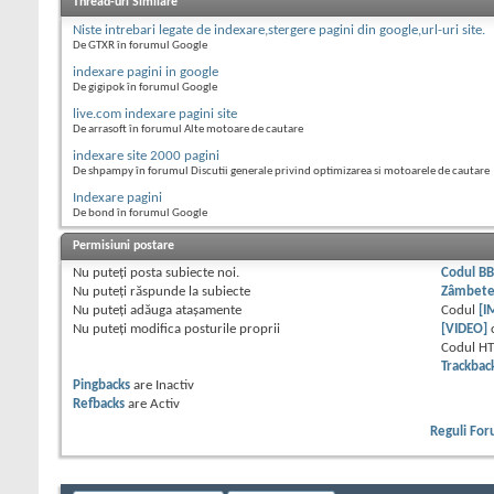
Thread-uri Similare
Niste intrebari legate de indexare,stergere pagini din google,url-uri site.
De GTXR în forumul Google
indexare pagini in google
De gigipok în forumul Google
live.com indexare pagini site
De arrasoft în forumul Alte motoare de cautare
indexare site 2000 pagini
De shpampy în forumul Discutii generale privind optimizarea si motoarele de cautare
Indexare pagini
De bond în forumul Google
Permisiuni postare
Nu puteţi
posta subiecte noi.
Codul B
Nu puteţi
răspunde la subiecte
Zâmbet
Nu puteţi
adăuga ataşamente
Codul
[I
Nu puteţi
modifica posturile proprii
[VIDEO]
Codul H
Trackbac
Pingbacks
are
Inactiv
Refbacks
are
Activ
Reguli Fo