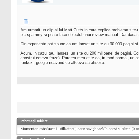
Am urmarit un clip al lui Matt Cutts in care explica problema site-
pic spammy si poate face obiectul unui review manual. Dar daca ai co
Din experienta pot spune ca am lansat un site cu 30.000 pagini si
Acum, in cazul tau, lansezi un site cu 200 milioane! de pagini. Co
construi cateva fraze). Parerea mea este ca, in mod normal, un astfe
rankezi, google neavand ce altceva sa afiseze.
Informații subiect
Momentan este/sunt 1 utilizator(i) care navighează în acest subiect.
(0 m