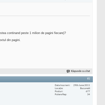
stea continand peste 1 milion de pagini fiecare)?
xtul din pagini.
Răspunde cu citat
#2
Data înscrierii
29th June 2011
Locaţie
Bucuresti
Posturi
677
Putere Rep
34