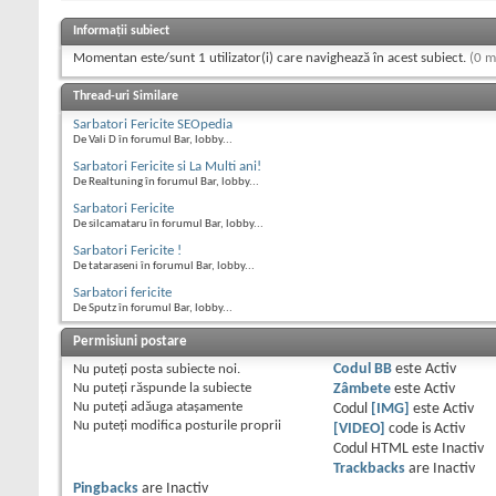
Informații subiect
Momentan este/sunt 1 utilizator(i) care navighează în acest subiect.
(0 m
Thread-uri Similare
Sarbatori Fericite SEOpedia
De Vali D în forumul Bar, lobby...
Sarbatori Fericite si La Multi ani!
De Realtuning în forumul Bar, lobby...
Sarbatori Fericite
De silcamataru în forumul Bar, lobby...
Sarbatori Fericite !
De tataraseni în forumul Bar, lobby...
Sarbatori fericite
De Sputz în forumul Bar, lobby...
Permisiuni postare
Nu puteţi
posta subiecte noi.
Codul BB
este
Activ
Nu puteţi
răspunde la subiecte
Zâmbete
este
Activ
Nu puteţi
adăuga ataşamente
Codul
[IMG]
este
Activ
Nu puteţi
modifica posturile proprii
[VIDEO]
code is
Activ
Codul HTML este
Inactiv
Trackbacks
are
Inactiv
Pingbacks
are
Inactiv