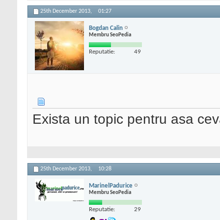
25th December 2013,
01:27
Bogdan Calin
Membru SeoPedia
Reputatie:
49
Exista un topic pentru asa ce
25th December 2013,
10:28
MarinelPadurice
Membru SeoPedia
Reputatie:
29