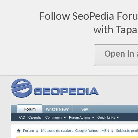
Follow SeoPedia For
with Tapa
Open in
Forum
What's New?
Spy
FAQ
Calendar
Community
Forum Actions
Quick Links
Forum
Motoare de cautare. Google, Yahoo!, MSN
Subiecte pent