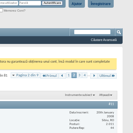
Ajutor
Înregistrare
Memorez Cont?
Căutare Avansată
cestora nu garantează obținerea unui cont, însă modul în care sunt completate
Pagina 2 din 9
1
2
3
4
...
din 81
Primul
Ultimul
Instrumente subiect
Afișează
#11
Data înscrierii
20th January
2008
Locaţie
Sibiu, RO
Posturi
2.011
Putere Rep
44