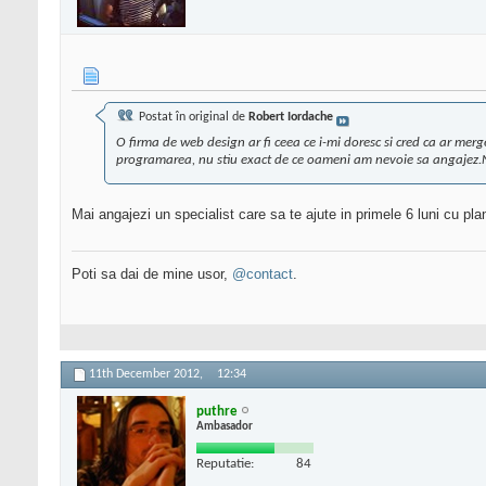
Postat în original de
Robert Iordache
O firma de web design ar fi ceea ce i-mi doresc si cred ca ar me
programarea, nu stiu exact de ce oameni am nevoie sa angajez.Nu p
Mai angajezi un specialist care sa te ajute in primele 6 luni cu plan
Poti sa dai de mine usor,
@contact
.
11th December 2012,
12:34
puthre
Ambasador
Reputatie:
84