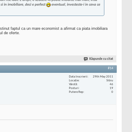
i in imobiliare, deci e perfect
eventual, investeste-i in ceva ce
tinut faptul ca un mare economist a afirmat ca piata imobiliara
ul de oferte.
Răspunde cu citat
#14
Data înscrierii
29th May 2011
Locaţie
Sibiu
Vârstă
46
Posturi
19
Putere Rep
0