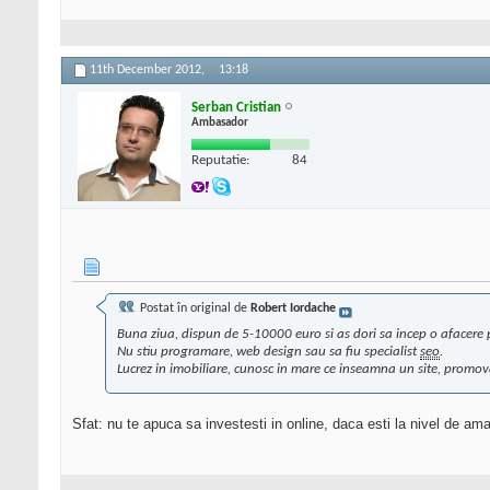
11th December 2012,
13:18
Serban Cristian
Ambasador
Reputatie:
84
Postat în original de
Robert Iordache
Buna ziua, dispun de 5-10000 euro si as dori sa incep o afacere pe
Nu stiu programare, web design sau sa fiu specialist
seo
.
Lucrez in imobiliare, cunosc in mare ce inseamna un site, promov
Sfat: nu te apuca sa investesti in online, daca esti la nivel de am