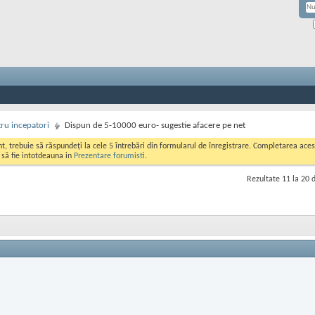
ru incepatori
Dispun de 5-10000 euro- sugestie afacere pe net
ont, trebuie să răspundeți la cele 5 întrebări din formularul de înregistrare. Completarea a
i să fie intotdeauna in
Prezentare forumisti
.
Rezultate 11 la 20 