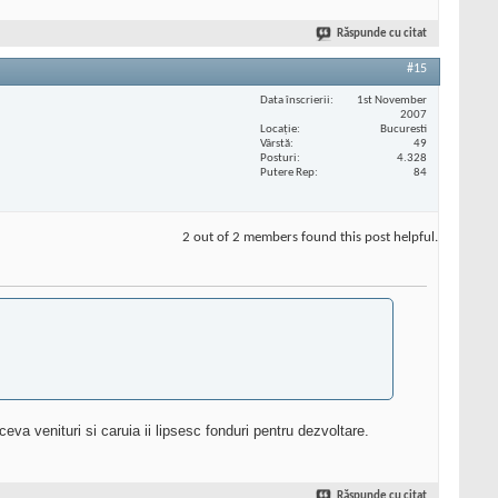
Răspunde cu citat
#15
Data înscrierii
1st November
2007
Locaţie
Bucuresti
Vârstă
49
Posturi
4.328
Putere Rep
84
2 out of 2 members found this post helpful.
va venituri si caruia ii lipsesc fonduri pentru dezvoltare.
Răspunde cu citat