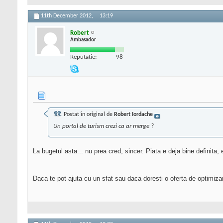
11th December 2012,
13:19
Robert
Ambasador
Reputatie:
98
Postat în original de
Robert Iordache
Un portal de turism crezi ca ar merge ?
La bugetul asta... nu prea cred, sincer. Piata e deja bine definita, e
Daca te pot ajuta cu un sfat sau daca doresti o oferta de optimiza