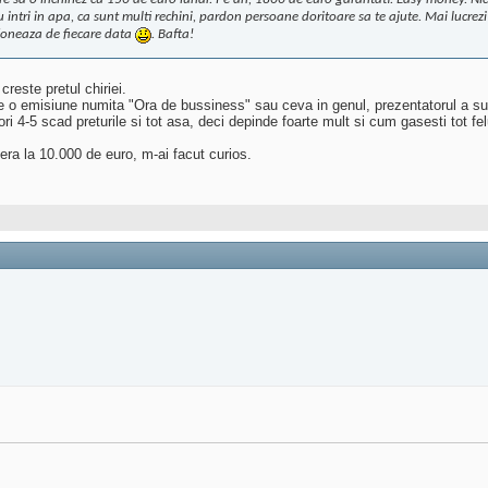
ntri in apa, ca sunt multi rechini, pardon persoane doritoare sa te ajute. Mai lucrezi s
tioneaza de fiecare data
. Bafta!
creste pretul chiriei.
re o emisiune numita "Ora de bussiness" sau ceva in genul, prezentatorul a sus
ri 4-5 scad preturile si tot asa, deci depinde foarte mult si cum gasesti tot fel
era la 10.000 de euro, m-ai facut curios.