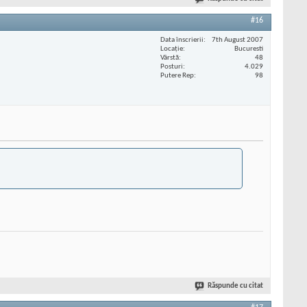
#16
Data înscrierii
7th August 2007
Locaţie
Bucuresti
Vârstă
48
Posturi
4.029
Putere Rep
98
Răspunde cu citat