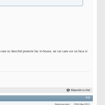
care isi deschid proiecte fac in-house, iar cei care vor sa faca si
Răspunde cu citat
#18
Data înscrierii
29th May 2011