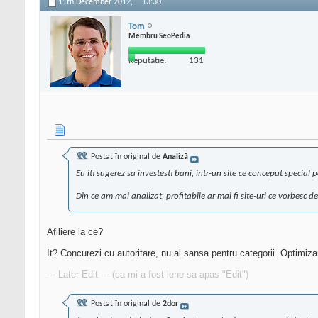
11th December 2012,
13:30
Tom
Membru SeoPedia
Reputatie:
131
Postat în original de
Analiză
Eu iti sugerez sa investesti bani, intr-un site ce conceput special 
Din ce am mai analizat, profitabile ar mai fi site-uri ce vorbesc d
Afiliere la ce?
It? Concurezi cu autoritare, nu ai sansa pentru categorii. Optimiza
--- Later Edit --- (ca mi-a fost lene sa apas "Edit")
Postat în original de
2dor