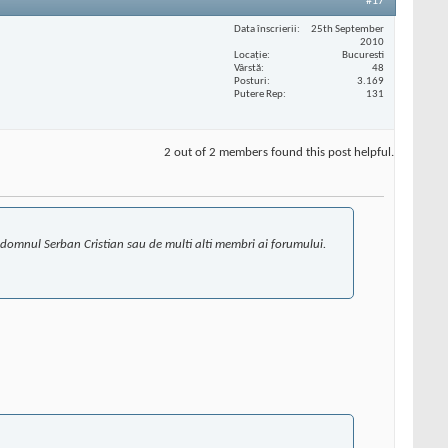
#17
Data înscrierii
25th September
2010
Locaţie
Bucuresti
Vârstă
48
Posturi
3.169
Putere Rep
131
2 out of 2 members found this post helpful.
e la domnul Serban Cristian sau de multi alti membri ai forumului.