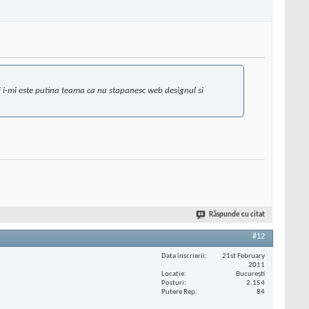
ci i-mi este putina teama ca nu stapanesc web designul si
Răspunde cu citat
#12
Data înscrierii
21st February
2011
Locaţie
București
Posturi
2.154
Putere Rep
84