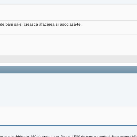
 de bani sa-si creasca afacerea si asociaza-te.
sa o inchiriez cu 150 de euro lunar. Pe an, 1800 de euro garantati. Easy money. Niciun