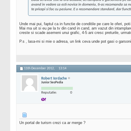
avand in vedere ca esti novice in domeniu, ti-as recomanda sa nu i
te pricepi si fac cu pasiune. E o recomandare standard, dar func
Unde mai pui, faptul ca in functie de conditile pe care le oferi, poti 
Mai ma uit si eu pe la tv din cand in cand, am vazut din intampla
creste si scade asemeni unui grafic, 4-5 ani cresc preturile, urmato
P.s , lasa-mi si mie o adresa, un link ceva unde pot gasi o garsoni
11th December 2012,
13:14
Robert Iordache
Junior SeoPedia
Reputatie:
0
Un portal de turism crezi ca ar merge ?