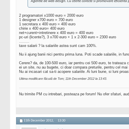
Agentie de web design. Cu oferte corecte si promovare eficienta 
2 programatori x1000 euro = 2000 euro
1 designer x700 euro = 700 euro
1 secretara x 400 euro = 400 euro
chirie x 400 euro= 400 euro
net+curent+intretinere x 400 euro = 400 euro
pc-uri (licente?), 3 x700 euro + 1 x 2-300 euro = 2300 euro
.........
taxe salarii ? la salariile astea sunt cam 100%.
Nu ii ajung banii nici pentru prima luna. Poti scade salariile, in fun
Cerere? da, de 100-500 euro, iar pentru cei 500 euro, te trateaza ca
ei un site, nu au bugete, ci doar compara preturile, pentru cel mai i
Nu ai incasari cat sa-ti acopere salariile. Ai luni bune, si luni proa
Ultima modificare făcută de Tom; 11th December 2012 la
13:43
.
Nu trimite PM cu intrebari, posteaza pe forum! Nu ofer sfaturi, au
11th December 2012,
13:30