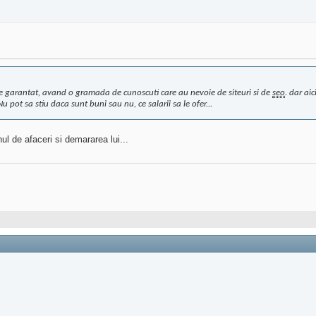
rge garantat, avand o gramada de cunoscuti care au nevoie de siteuri si de
seo
. dar ai
ot sa stiu daca sunt buni sau nu, ce salarii sa le ofer...
ul de afaceri si demararea lui...