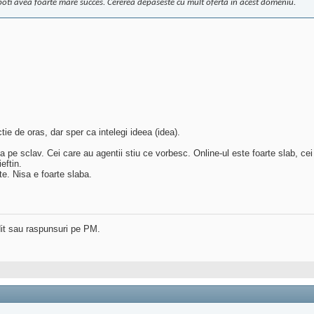
poti avea foarte mare succes. Cererea depaseste cu mult oferta in acest domeniu.
ctie de oras, dar sper ca intelegi ideea (idea).
 pe sclav. Cei care au agentii stiu ce vorbesc. Online-ul este foarte slab, cei 
eftin.
ste. Nisa e foarte slaba.
dit sau raspunsuri pe PM.