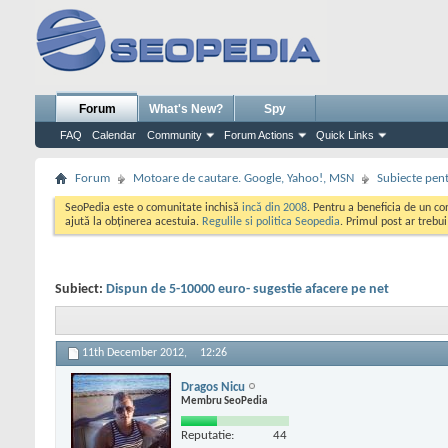
Forum
What's New?
Spy
FAQ
Calendar
Community
Forum Actions
Quick Links
Forum
Motoare de cautare. Google, Yahoo!, MSN
Subiecte pent
SeoPedia este o comunitate inchisă
incă din 2008
. Pentru a beneficia de un c
ajută la obținerea acestuia.
Regulile si politica Seopedia
. Primul post ar trebu
Subiect:
Dispun de 5-10000 euro- sugestie afacere pe net
11th December 2012,
12:26
Dragos Nicu
Membru SeoPedia
Reputatie:
44