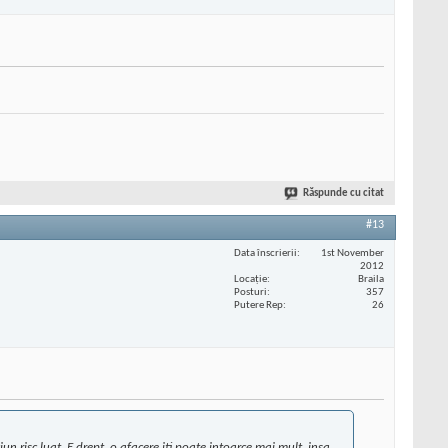
Răspunde cu citat
#13
Data înscrierii
1st November
2012
Locaţie
Braila
Posturi
357
Putere Rep
26
 risc luat. E drept, o afacere iti poate intoarce mai mult, insa