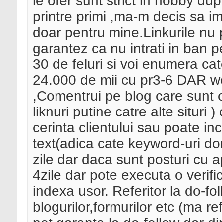
le ofer sunt strict in hobby dup
printre primi ,ma-m decis sa im
doar pentru mine.Linkurile nu
garantez ca nu intrati in ban p
30 de feluri si voi enumera ca
24.000 de mii cu pr3-6 DAR w
,Comentrui pe blog care sunt c
liknuri putine catre alte situri 
cerinta clientului sau poate in
text(adica cate keyword-uri do
zile dar daca sunt posturi cu a
4zile dar pote executa o verifi
indexa usor. Referitor la do-fo
blogurilor,formurilor etc (ma re