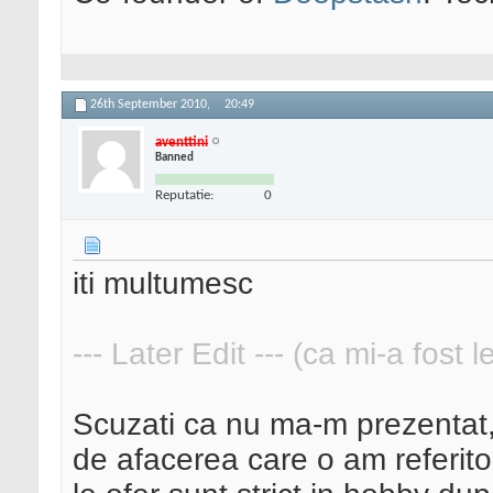
26th September 2010,
20:49
aventtini
Banned
Reputatie:
0
iti multumesc
--- Later Edit --- (ca mi-a fost 
Scuzati ca nu ma-m prezenta
de afacerea care o am referitor 