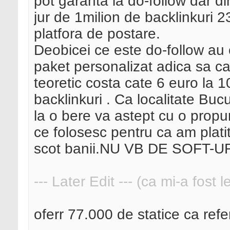
pot garanta la do-follow dar d
jur de 1milion de backlinkuri 
platfora de postare.
Deobicei ce este do-follow au
paket personalizat adica sa ca
teoretic costa cate 6 euro la
backlinkuri . Ca localitate Buc
la o bere va astept cu o prop
ce folosesc pentru ca am plati
scot banii.NU VB DE SOFT
--- Later Edit --- (ca mi-a fost 
oferr 77.000 de statice ca refer