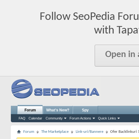
Follow SeoPedia For
with Tapa
Open in
Forum
What's New?
Spy
FAQ
Calendar
Community
Forum Actions
Quick Links
Forum
The Marketplace
Link-uri/Bannere
Ofer Backlinkuri