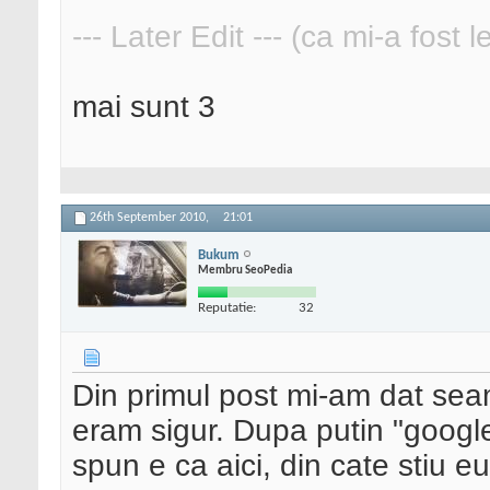
--- Later Edit --- (ca mi-a fost 
mai sunt 3
26th September 2010,
21:01
Bukum
Membru SeoPedia
Reputatie:
32
Din primul post mi-am dat sea
eram sigur. Dupa putin "google
spun e ca aici, din cate stiu e