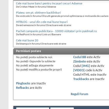
Cele mai bune banci pentru incasari cecuri Adsense
De Cristian Mezei în forumul Adsense
Platesc om pt. obtinere backlinkuri
De voidcode în forumul Discutii generale privind optimizarea si motoarele de cautare
HITBLOG - unul din cele mai bune topuri
De extremezone în forumul Directoare web straine
Pachet campanie publicitara - 10000 vizitatori prin paidmail.ro
De RedPoint în forumul Link-uri/Bannere
Cele mai bune 20
De kleampa în forumul Directoare web straine
Permisiuni postare
Nu puteţi
posta subiecte noi.
Codul BB
este
Activ
Nu puteţi
răspunde la subiecte
Zâmbete
este
Activ
Nu puteţi
adăuga ataşamente
Codul
[IMG]
este
Activ
Nu puteţi
modifica posturile proprii
[VIDEO]
code is
Activ
Codul HTML este
Inactiv
Trackbacks
are
Inactiv
Pingbacks
are
Inactiv
Refbacks
are
Activ
Reguli Forum