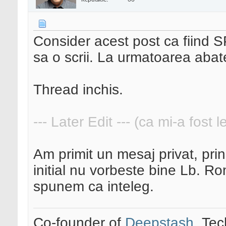
Consider acest post ca fiind 
sa o scrii. La urmatoarea abate
Thread inchis.
--- Later Edit --- (ca mi-a fost 
Am primit un mesaj privat, pri
initial nu vorbeste bine Lb. 
spunem ca inteleg.
Co-founder of
Deepstash
. Tec