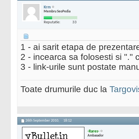
Krm
Membru SeoPedia
Reputatie:
33
1 - ai sarit etapa de prezentar
2 - incearca sa folosesti si "." 
3 - link-urile sunt postate ma
Toate drumurile duc la
Targovi
26th September 2010,
18:12
-Rares-
Ambasador