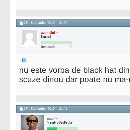
26th September 2010,
21:09
aventtini
Banned
Reputatie:
0
nu este vorba de black hat din
scuze dinou dar poate nu ma-m
27th September 2010,
21:41
zoso
Membru SeoPedia