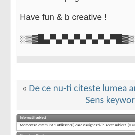
Have fun & b creative !
░▒▓█▄▀▄▀▄▀▄▀▄▀▄▀█▓▒
«
De ce nu-ti citeste lumea a
Sens keyword
Informații subiect
Momentan este/sunt 1 utilizator(i) care navighează în acest subiect.
(0 m