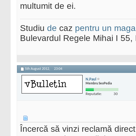
multumit de ei.
Studiu
de
caz
pentru un maga
Bulevardul Regele Mihai I 55
5th August 2012,
23:04
N.Paul
Membru SeoPedia
Reputatie:
30
Încercă să vinzi reclamă direc