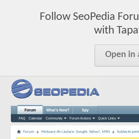
Follow SeoPedia For
with Tapa
Open in
Forum
What's New?
Spy
FAQ
Calendar
Community
Forum Actions
Quick Links
Forum
Motoare de cautare. Google, Yahoo!, MSN
Subiecte pent