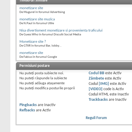
Thread-uri Similare
monetizare site
De Mugurel în forumul Advertising
monetizare site muzica
De N.Paul în forumul Utile
Nisa divertisment monetizare si provenienta traficului
De Guess Who în forumul Discutii Social Media
Monetizare site ?
De GTXR în forumul Bar, lobby...
monetizare site
De Fabius în forumul Google
Permisiuni postare
Nu puteţi
posta subiecte noi.
Codul BB
este
Activ
Nu puteţi
răspunde la subiecte
Zâmbete
este
Activ
Nu puteţi
adăuga ataşamente
Codul
[IMG]
este
Activ
Nu puteţi
modifica posturile proprii
[VIDEO]
code is
Activ
Codul HTML este
Inactiv
Trackbacks
are
Inactiv
Pingbacks
are
Inactiv
Refbacks
are
Activ
Reguli Forum