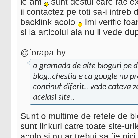
le am
sunt destui care fac ex
ii contactez pe toti sa-i intre
backlink acolo
Imi verific foa
si la articolul ala nu il vede dup
@forapathy
o gramada de alte bloguri pe di
blog..chestia e ca google nu pr
continut diferit.. vede cateva ze
acelasi site..
Sunt o multime de retele de b
sunt linkuri catre toate site-ur
acolo si nu ar trebui sa fie ni