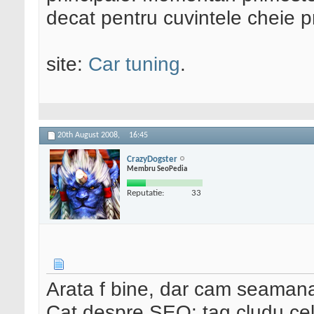
decat pentru cuvintele cheie pr
site:
Car tuning
.
20th August 2008,
16:45
CrazyDogster
Membru SeoPedia
Reputatie:
33
Arata f bine, dar cam seaman
Cat despre
SEO
: tag cludu ce