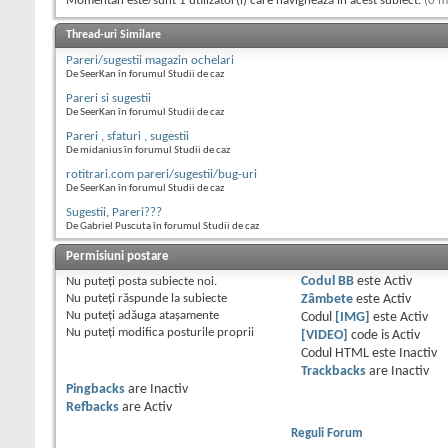
Momentan este/sunt 1 utilizator(i) care navighează în acest subiect.
(0 m
Thread-uri Similare
Pareri/sugestii magazin ochelari
De SeerKan în forumul Studii de caz
Pareri si sugestii
De SeerKan în forumul Studii de caz
Pareri , sfaturi , sugestii
De midanius în forumul Studii de caz
rotitrari.com pareri/sugestii/bug-uri
De SeerKan în forumul Studii de caz
Sugestii, Pareri???
De Gabriel Puscuta în forumul Studii de caz
Permisiuni postare
Nu puteţi
posta subiecte noi.
Codul BB
este
Activ
Nu puteţi
răspunde la subiecte
Zâmbete
este
Activ
Nu puteţi
adăuga ataşamente
Codul
[IMG]
este
Activ
Nu puteţi
modifica posturile proprii
[VIDEO]
code is
Activ
Codul HTML este
Inactiv
Trackbacks
are
Inactiv
Pingbacks
are
Inactiv
Refbacks
are
Activ
Reguli Forum