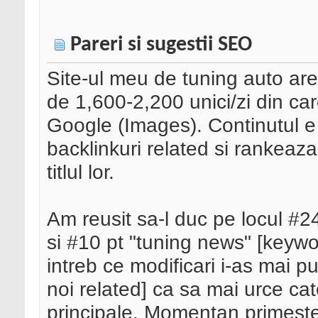
Pareri si sugestii SEO
Site-ul meu de tuning auto are a
de 1,600-2,200 unici/zi din ca
Google (Images). Continutul e
backlinkuri related si rankeaz
titlul lor.
Am reusit sa-l duc pe locul #24
si #10 pt "tuning news" [keywo
intreb ce modificari i-as mai p
noi related] ca sa mai urce ca
principale. Momentan primeste 