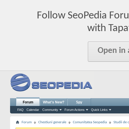
Follow SeoPedia For
with Tapa
Open in
Forum
What's New?
Spy
FAQ
Calendar
Community
Forum Actions
Quick Links
Forum
Chestiuni generale
Comunitatea Seopedia
Studii de 