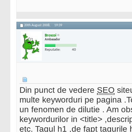
20th August 2008,
19:39
Broscoi
Ambasador
Reputatie:
40
Din punct de vedere
SEO
site
multe keyworduri pe pagina .T
un fenomen de dilutie . Am obs
keywordurilor in <title> ,descri
etc. Tagul h1 ,de fapt tagurile 