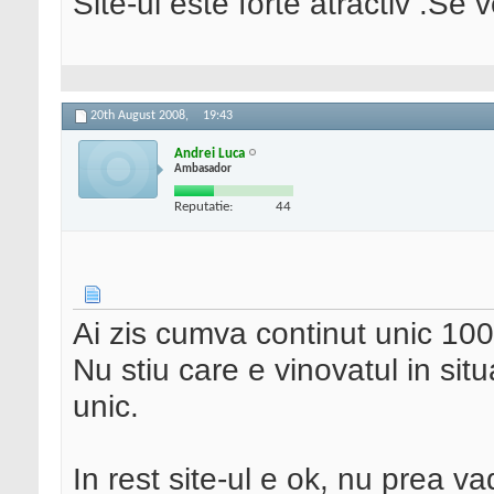
Site-ul este forte atractiv .Se
20th August 2008,
19:43
Andrei Luca
Ambasador
Reputatie:
44
Ai zis cumva continut unic 1
Nu stiu care e vinovatul in situ
unic.
In rest site-ul e ok, nu prea v