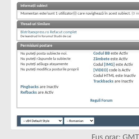
Informații subiect
Momentan este/sunt 1 utilizator(i) care navighează în acest subiect.
(0 m
Thread-uri Similare
Bistritaexpress.ro Refacut complet
De leandrud în forumul Studii de caz
Permisiuni postare
Nu puteţi
posta subiecte noi.
Codul BB
este
Activ
Nu puteţi
răspunde la subiecte
Zâmbete
este
Activ
Nu puteţi
adăuga ataşamente
Codul
[IMG]
este
Activ
Nu puteţi
modifica posturile proprii
[VIDEO]
code is
Activ
Codul HTML este
Inactiv
Trackbacks
are
Inactiv
Pingbacks
are
Inactiv
Refbacks
are
Activ
Reguli Forum
Fus orar: GM