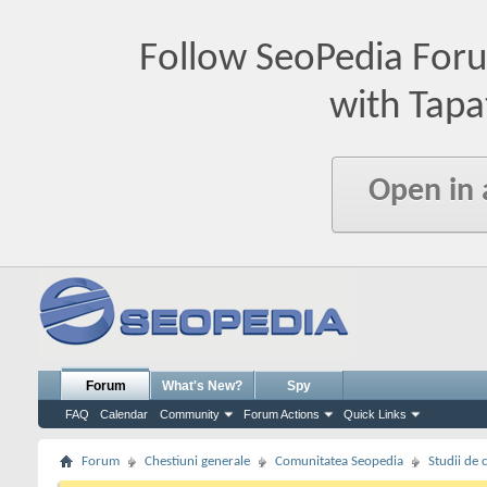
Follow SeoPedia For
with Tapa
Open in
Forum
What's New?
Spy
FAQ
Calendar
Community
Forum Actions
Quick Links
Forum
Chestiuni generale
Comunitatea Seopedia
Studii de 