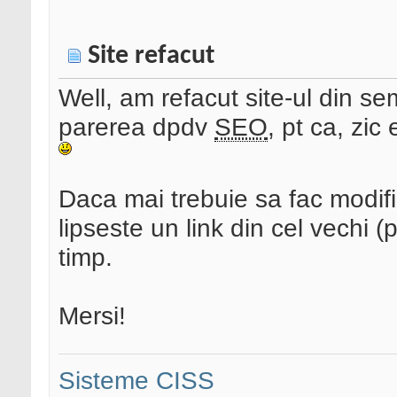
Site refacut
Well, am refacut site-ul din se
parerea dpdv
SEO
, pt ca, zic
Daca mai trebuie sa fac modific
lipseste un link din cel vechi 
timp.
Mersi!
Sisteme CISS