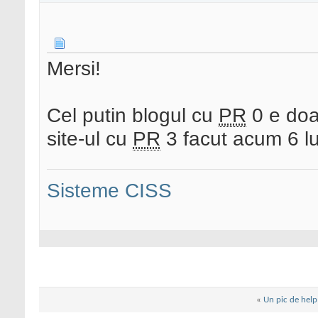
Mersi!
Cel putin blogul cu
PR
0 e doar
site-ul cu
PR
3 facut acum 6 l
Sisteme CISS
«
Un pic de help