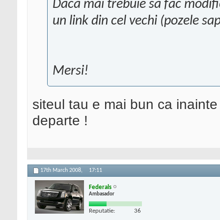
Daca mai trebuie sa fac modific
un link din cel vechi (pozele s
Mersi!
siteul tau e mai bun ca inainte
departe !
17th March 2008,
17:11
Federals
Ambasador
Reputatie:
36