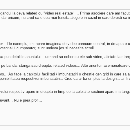
gandul la ceva related cu "video real estate" ... Prima asociere care am facut-
dar oricum, nu cred ca e cea mai fericita alegere in cazul in care doresti sa i
liber... De exemplu, imi apare imaginea de video oarecum central, in dreapta e
tentialul cumparator, sunt undeva jos si necesita scroll...
sa pun detaliile anuntului... urmand sa cobor cu ele sub video, aliniate la stan
ne pe banda, stanga sau dreapta, related videos... Alte anunturi asemanatoare cu
rs... As face la capitolul facilitati / imbunatatiri o chestie gen grid in care sa 
onibilitatea respectivei imbunatatiri... Cred ca ar ba un plus la design... ar fi 
ului respectiv apare in dreapta in timp ce la celelalte sectiuni apare in stang
uvant... Nu e prea profi...