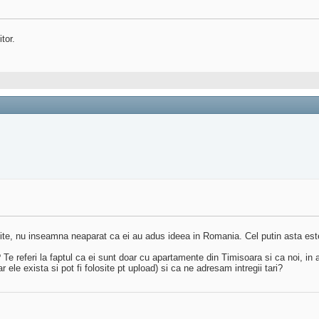
tor.
 site, nu inseamna neaparat ca ei au adus ideea in Romania. Cel putin asta este 
? Te referi la faptul ca ei sunt doar cu apartamente din Timisoara si ca noi, in
r ele exista si pot fi folosite pt upload) si ca ne adresam intregii tari?