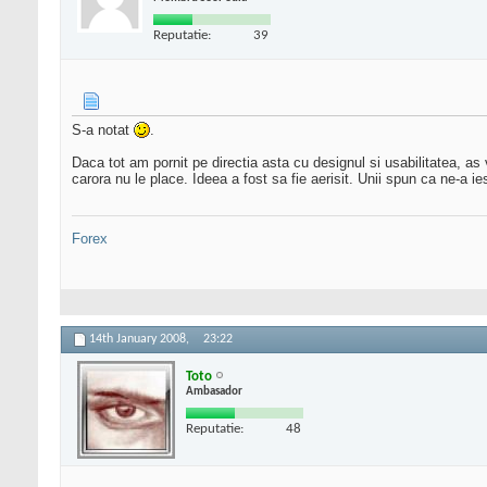
Reputatie:
39
S-a notat
.
Daca tot am pornit pe directia asta cu designul si usabilitatea, a
carora nu le place. Ideea a fost sa fie aerisit. Unii spun ca ne-a ies
Forex
14th January 2008,
23:22
Toto
Ambasador
Reputatie:
48