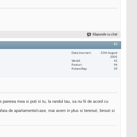
Răspunde cu citat
#3
Data înscrierii
25th August
2005
Vârstă
42
Posturi
96
Putere Rep
39
parerea mea si poti si tu, la randul tau, sa nu fii de acord cu
 afara de apartamente/case, mai avem in plus si terenuri, birouri si