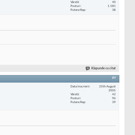
Vârstă
40
Posturi
1.581
Putere Rep
38
Răspunde cu citat
#9
Data înscrierii
25th August
2005
Vârstă
42
Posturi
96
Putere Rep
39