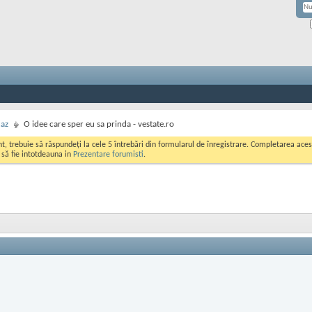
caz
O idee care sper eu sa prinda - vestate.ro
ont, trebuie să răspundeți la cele 5 întrebări din formularul de înregistrare. Completarea a
i să fie intotdeauna in
Prezentare forumisti
.