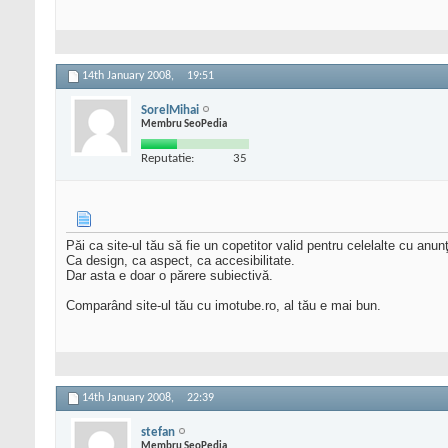
14th January 2008,
19:51
SorelMihai
Membru SeoPedia
Reputatie:
35
Păi ca site-ul tău să fie un copetitor valid pentru celelalte cu anun
Ca design, ca aspect, ca accesibilitate.
Dar asta e doar o părere subiectivă.
Comparând site-ul tău cu imotube.ro, al tău e mai bun.
14th January 2008,
22:39
stefan
Membru SeoPedia