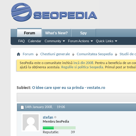
Forum
What's New?
Spy
FAQ
Calendar
Community
Forum Actions
Quick Links
Forum
Chestiuni generale
Comunitatea Seopedia
Studii de 
SeoPedia este o comunitate inchisă
incă din 2008
. Pentru a beneficia de un c
ajută la obținerea acestuia.
Regulile si politica Seopedia
. Primul post ar trebu
Subiect:
O idee care sper eu sa prinda - vestate.ro
14th January 2008,
19:06
stefan
Membru SeoPedia
Reputatie:
39