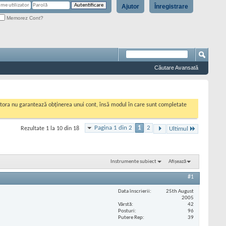
Ajutor
Înregistrare
Memorez Cont?
Căutare Avansată
cestora nu garantează obținerea unui cont, însă modul în care sunt completate
Pagina 1 din 2
1
2
Rezultate 1 la 10 din 18
Ultimul
Instrumente subiect
Afișează
#1
Data înscrierii
25th August
2005
Vârstă
42
Posturi
96
Putere Rep
39