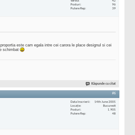
Vârstă
42
Posturi
96
Putere Rep
39
roportia este cam egala intre cei carora le place designul si cei
fie schimbat
Răspunde cu citat
#6
Data înscrierii
14th June 2005
Locaţie
Bucuresti
Posturi
1.905
Putere Rep
48