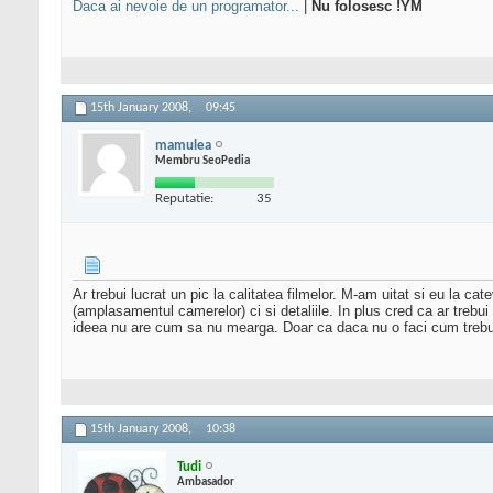
Daca ai nevoie de un programator...
|
Nu folosesc !YM
15th January 2008,
09:45
mamulea
Membru SeoPedia
Reputatie:
35
Ar trebui lucrat un pic la calitatea filmelor. M-am uitat si eu la c
(amplasamentul camerelor) ci si detaliile. In plus cred ca ar treb
ideea nu are cum sa nu mearga. Doar ca daca nu o faci cum trebuie
15th January 2008,
10:38
Tudi
Ambasador