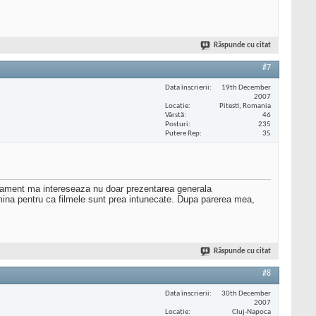
Răspunde cu citat
#7
Data înscrierii
19th December
2007
Locaţie
Pitesti, Romania
Vârstă
46
Posturi
235
Putere Rep
35
apartament ma intereseaza nu doar prezentarea generala
umina pentru ca filmele sunt prea intunecate. Dupa parerea mea,
Răspunde cu citat
#8
Data înscrierii
30th December
2007
Locaţie
Cluj-Napoca