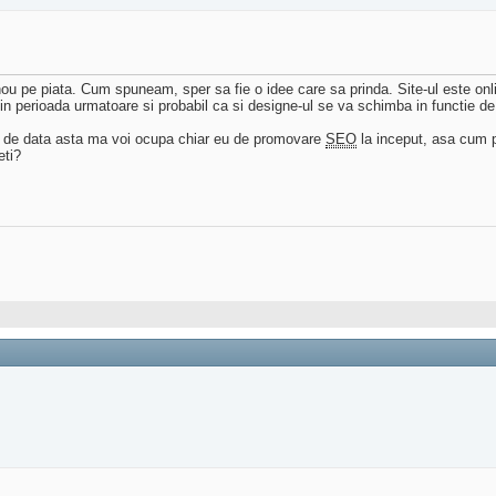
u pe piata. Cum spuneam, sper sa fie o idee care sa prinda. Site-ul este onli
 in perioada urmatoare si probabil ca si designe-ul se va schimba in functie de 
e, de data asta ma voi ocupa chiar eu de promovare
SEO
la inceput, asa cum po
eti?