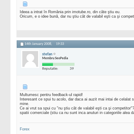
Ideea a intrat în România prin imotube.ro, din câte ştiu eu.
Oricum, e o idee bună, dar nu ştiu cât de valabil eşti ca şi competi
14th January 2008,
19:33
stefan
Membru SeoPedia
Reputatie:
39
Multumesc pentru feedback-ul rapid!
Interesant ce spui tu acolo, dar daca ai auzit mai intai de celalat
mine.
Ce ai vrut sa spui cu "nu ştiu cât de valabil eşti ca şi competitor"
spatii comerciale (stiu ca nu sunt inca anuturi in categoriile alea da
Forex