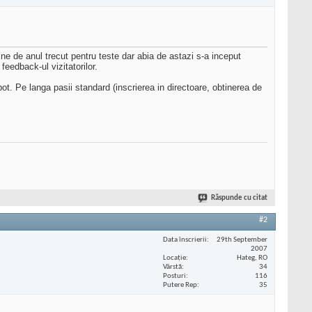
ne de anul trecut pentru teste dar abia de astazi s-a inceput
feedback-ul vizitatorilor.
t. Pe langa pasii standard (inscrierea in directoare, obtinerea de
Răspunde cu citat
#2
Data înscrierii
29th September
2007
Locaţie
Hateg, RO
Vârstă
34
Posturi
116
Putere Rep
35