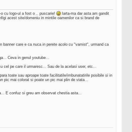
o cu logo-ul a fost o .. puscarie!
Iarta-ma dar asta am gandit
nfigi acest site/domeniu in mintile oamenilor ca si brand de
 un banner care e ca nuca in perete acolo cu "vamist", urmand ca
ga... Ceva in genul youtube...
 cel pe care il urmaresc... Sau de la acelasi user, etc...
apara toate sau aproape toate facilitatile/imbunatatirile posibile si in
un pic mai colorat si poate un pic mai plin de viata...
a... E confuz si greu am observat chestia asta...