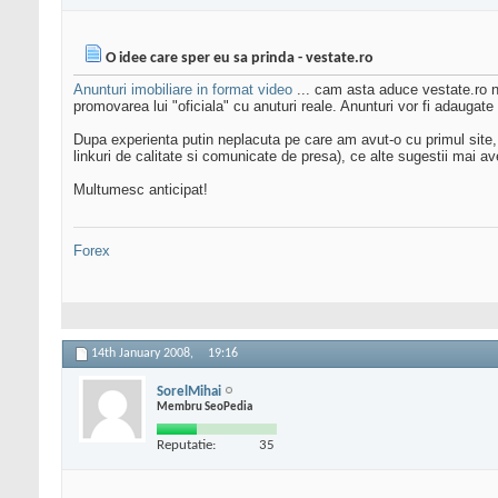
O idee care sper eu sa prinda - vestate.ro
Anunturi imobiliare in format video
... cam asta aduce vestate.ro no
promovarea lui "oficiala" cu anuturi reale. Anunturi vor fi adaugate
Dupa experienta putin neplacuta pe care am avut-o cu primul sit
linkuri de calitate si comunicate de presa), ce alte sugestii mai av
Multumesc anticipat!
Forex
14th January 2008,
19:16
SorelMihai
Membru SeoPedia
Reputatie:
35