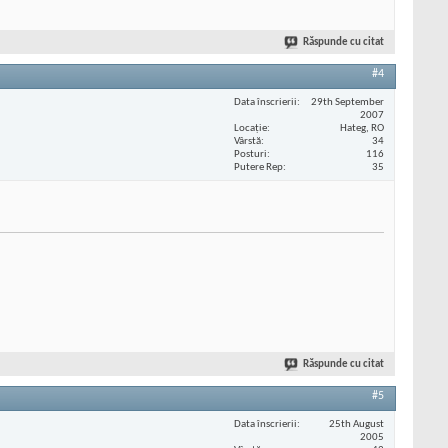
Răspunde cu citat
#4
Data înscrierii
29th September
2007
Locaţie
Hateg, RO
Vârstă
34
Posturi
116
Putere Rep
35
Răspunde cu citat
#5
Data înscrierii
25th August
2005