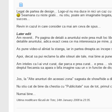
Legat de partea de design... Logo-ul nu ma duce in nici un caz cu 
Seamana cu niste gratii... nu stiu, poate am imaginatie bogata, 
succes...
Revin in cazul in care consider ca mai am ceva de spus...
Later edit
Am revenit.. Pe pagina de detalii a anuntului este prea mult loc 
detaliile anuntului, adica exact ceea ce ma intereseaza pe mine, po
As pune video-ul aliniat la stanga, iar in partea dreapta as incepe 
Apoi, decat sa pui reclame la alte siteuri ale tale, mai bine ai pu
Am inteles ca l-ai vrut curat, dar parca e prea curat... e prea ... ste
dreptul fiecareia sa apara o bifa imagine sau un x in functie de disp
Jos, la "Alte anunturi din aceeasi zona" sageata de show/hide a div
Nu stiu cat de bine da chestia cu "Publicitate" sus de tot, primul c
Numai bine...
Ultima modificare făcută de Toto; 14th January 2008 la
23:35
.