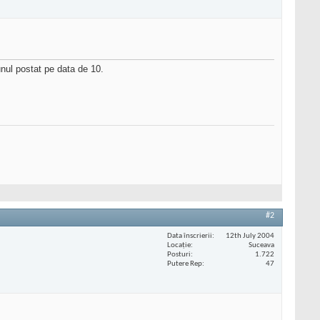
unul postat pe data de 10.
#2
Data înscrierii
12th July 2004
Locaţie
Suceava
Posturi
1.722
Putere Rep
47