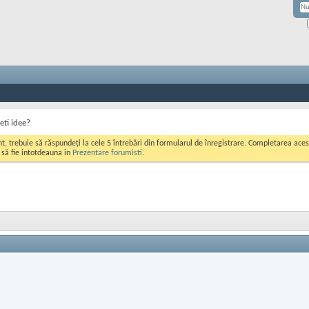
eti idee?
ont, trebuie să răspundeți la cele 5 întrebări din formularul de înregistrare. Completarea a
i să fie intotdeauna in
Prezentare forumisti
.