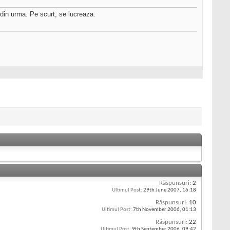
 din urma. Pe scurt, se lucreaza.
Răspunsuri:
2
Ultimul Post:
29th June 2007,
16:18
Răspunsuri:
10
Ultimul Post:
7th November 2006,
01:13
Răspunsuri:
22
Ultimul Post:
9th September 2006,
09:42