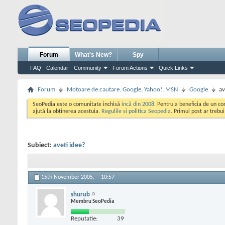
Forum
What's New?
Spy
FAQ
Calendar
Community
Forum Actions
Quick Links
Forum
Motoare de cautare. Google, Yahoo!, MSN
Google
av
SeoPedia este o comunitate inchisă
incă din 2008
. Pentru a beneficia de un c
ajută la obținerea acestuia.
Regulile si politica Seopedia
. Primul post ar trebu
Subiect:
aveti idee?
15th November 2005,
10:57
shurub
Membru SeoPedia
Reputatie:
39