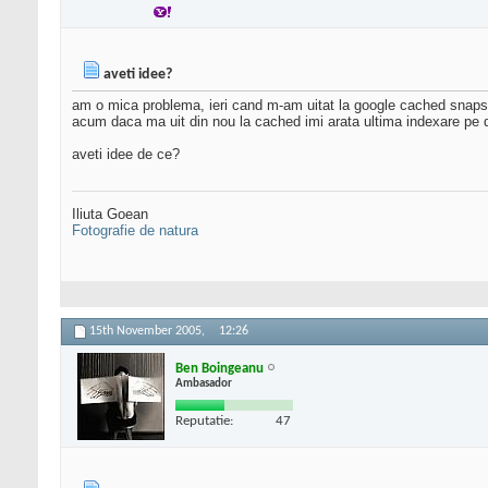
aveti idee?
am o mica problema, ieri cand m-am uitat la google cached snapshot
acum daca ma uit din nou la cached imi arata ultima indexare pe d
aveti idee de ce?
Iliuta Goean
Fotografie de natura
15th November 2005,
12:26
Ben Boingeanu
Ambasador
Reputatie:
47