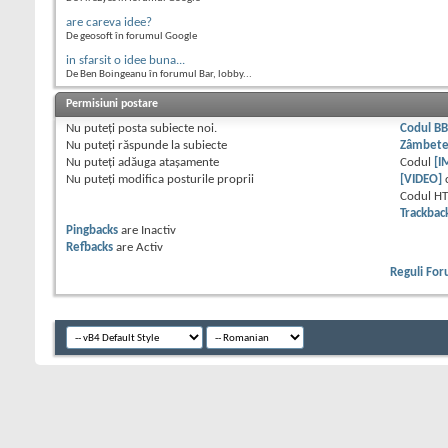
are careva idee?
De geosoft în forumul Google
in sfarsit o idee buna...
De Ben Boingeanu în forumul Bar, lobby...
Permisiuni postare
Nu puteţi
posta subiecte noi.
Codul B
Nu puteţi
răspunde la subiecte
Zâmbet
Nu puteţi
adăuga ataşamente
Codul
[I
Nu puteţi
modifica posturile proprii
[VIDEO]
Codul H
Trackbac
Pingbacks
are
Inactiv
Refbacks
are
Activ
Reguli Fo