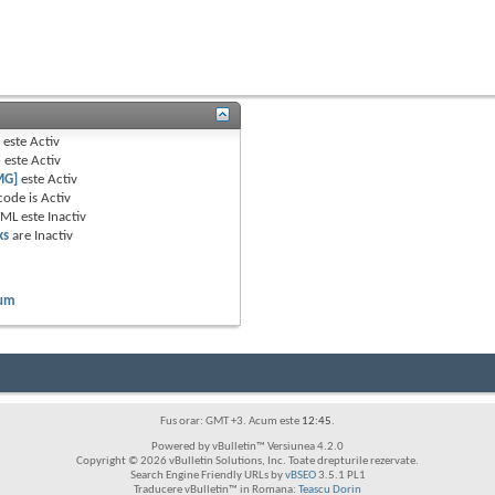
B
este
Activ
e
este
Activ
MG]
este
Activ
code is
Activ
TML este
Inactiv
ks
are
Inactiv
rum
Fus orar: GMT +3. Acum este
12:45
.
Powered by vBulletin™ Versiunea 4.2.0
Copyright © 2026 vBulletin Solutions, Inc. Toate drepturile rezervate.
Search Engine Friendly URLs by
vBSEO
3.5.1 PL1
Traducere vBulletin™ in Romana:
Teascu Dorin