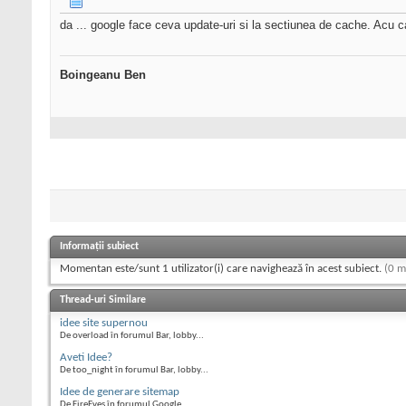
da ... google face ceva update-uri si la sectiunea de cache. Acu ca
Boingeanu Ben
Informații subiect
Momentan este/sunt 1 utilizator(i) care navighează în acest subiect.
(0 m
Thread-uri Similare
idee site supernou
De overload în forumul Bar, lobby...
Aveti Idee?
De too_night în forumul Bar, lobby...
Idee de generare sitemap
De FireEyes în forumul Google