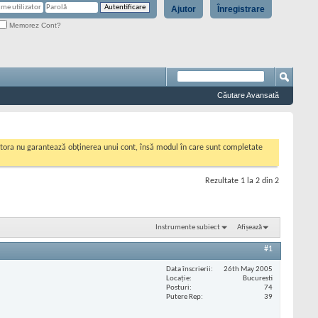
Ajutor
Înregistrare
Memorez Cont?
Căutare Avansată
cestora nu garantează obținerea unui cont, însă modul în care sunt completate
Rezultate 1 la 2 din 2
Instrumente subiect
Afișează
#1
Data înscrierii
26th May 2005
Locaţie
Bucuresti
Posturi
74
Putere Rep
39