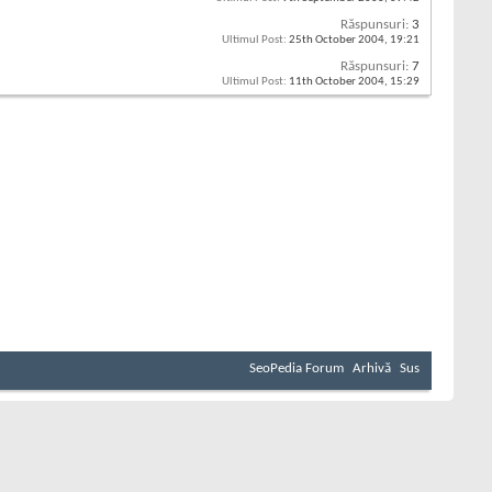
Răspunsuri:
3
Ultimul Post:
25th October 2004,
19:21
Răspunsuri:
7
Ultimul Post:
11th October 2004,
15:29
SeoPedia Forum
Arhivă
Sus