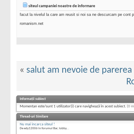
siteul campaniei noastre de informare
facut la nivelul la care am reusit si noi sa ne descurcam pe cont p
romanism.net
«
salut am nevoie de parerea v
R
Informații subiect
Momentan este/sunt 1 utilizator(i) care navighează în acest subiect.
(0 m
Thread-uri Similare
Nu mai incarca siteul !
De edy12006 în forumul Bar, lobby...