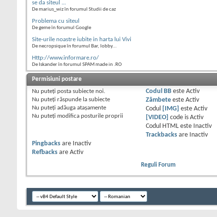
se da siteul ...
De marius_wiz în forumul Studii de caz
Problema cu siteul
De geme în forumul Google
Site-urile noastre iubite in harta lui Vivi
De necropsique în forumul Bar, lobby...
Http://www.informare.ro/
De Iskander în forumul SPAM made in .RO
Permisiuni postare
Nu puteţi
posta subiecte noi.
Codul BB
este
Activ
Nu puteţi
răspunde la subiecte
Zâmbete
este
Activ
Nu puteţi
adăuga ataşamente
Codul
[IMG]
este
Activ
Nu puteţi
modifica posturile proprii
[VIDEO]
code is
Activ
Codul HTML este
Inactiv
Trackbacks
are
Inactiv
Pingbacks
are
Inactiv
Refbacks
are
Activ
Reguli Forum