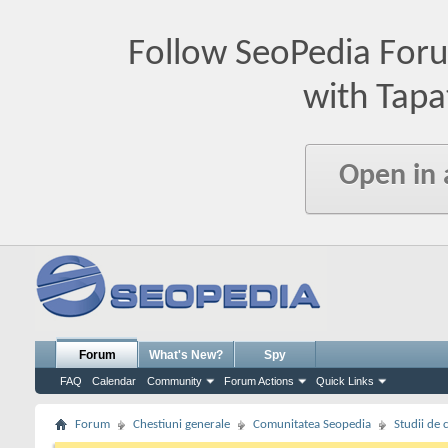
Follow SeoPedia For
with Tapa
Open in
Forum
What's New?
Spy
FAQ
Calendar
Community
Forum Actions
Quick Links
Forum
Chestiuni generale
Comunitatea Seopedia
Studii de 