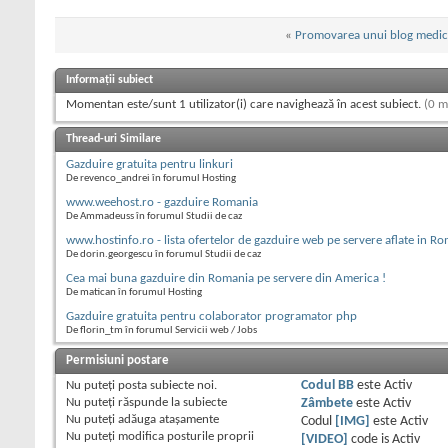
«
Promovarea unui blog medica
Informații subiect
Momentan este/sunt 1 utilizator(i) care navighează în acest subiect.
(0 m
Thread-uri Similare
Gazduire gratuita pentru linkuri
De revenco_andrei în forumul Hosting
www.weehost.ro - gazduire Romania
De Ammadeuss în forumul Studii de caz
www.hostinfo.ro - lista ofertelor de gazduire web pe servere aflate in R
De dorin.georgescu în forumul Studii de caz
Cea mai buna gazduire din Romania pe servere din America !
De matican în forumul Hosting
Gazduire gratuita pentru colaborator programator php
De florin_tm în forumul Servicii web / Jobs
Permisiuni postare
Nu puteţi
posta subiecte noi.
Codul BB
este
Activ
Nu puteţi
răspunde la subiecte
Zâmbete
este
Activ
Nu puteţi
adăuga ataşamente
Codul
[IMG]
este
Activ
Nu puteţi
modifica posturile proprii
[VIDEO]
code is
Activ