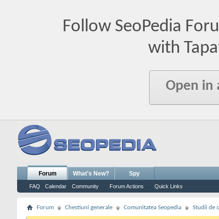
Follow SeoPedia For
with Tapa
Open in
Forum
What's New?
Spy
FAQ
Calendar
Community
Forum Actions
Quick Links
Forum
Chestiuni generale
Comunitatea Seopedia
Studii de 