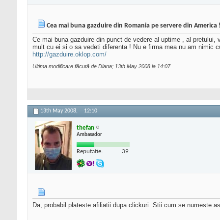
Cea mai buna gazduire din Romania pe servere din America 
Ce mai buna gazduire din punct de vedere al uptime , al pretului, v
mult cu ei si o sa vedeti diferenta ! Nu e firma mea nu am nimic cu 
http://gazduire.oklop.com/
Ultima modificare făcută de Diana; 13th May 2008 la
14:07
.
13th May 2008,
12:10
thefan
Ambasador
Reputatie:
39
Da, probabil plateste afiliatii dupa clickuri. Stii cum se numeste 