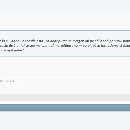
e la ei ! dar nu e chestia asta , ca doar puteti sa mergeti ori pe afiliat ori pe siteul n
easta de 2 ani si ce cea mai buna si mai ieftina , nu m-au platit sa fac reclama si chia
s ca ajut putin !
 de nevoie.