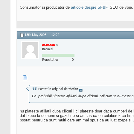
Consumator și producător de
articole despre SF&F
. SEO de voie,
13th May 2008,
12:22
matican
Banned
Reputatie:
0
Postat în original de
thefan
Da, probabil plateste afiliatii dupa clickuri. Stii cum se numeste 
nu plateste afiliatii dupa clikuri ! ci plateste doar daca cumperi de
dat tzepe la domenii si gazduire si am zis ca eu colaborez cu firma
postat pentru ca sunt multi care am mai spus ca au luat tzepe si ..