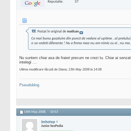
Reputatie:
37
Postat în original de
matican
Ce mai buna gazduire din punct de vedere al uptime , al pretului, v
o sa vedeti diferenta ! Nu e firma mea nu am nimic cu ei , nu ma pl
Nu suntem chiar asa de fraieri precum ne crezi tu. Chiar ai senzati
intelegi ....
Ultima modificare făcută de Diana; 13th May 2008 la
14:08
.
Pseudoblog
14th May 2008,
10:53
imhotep
Junior SeoPedia