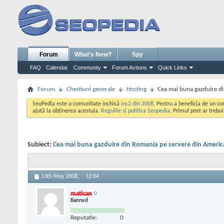
Forum
What's New?
Spy
FAQ
Calendar
Community
Forum Actions
Quick Links
Forum
Chestiuni generale
Hosting
Cea mai buna gazduire di
SeoPedia este o comunitate inchisă
incă din 2008
. Pentru a beneficia de un c
ajută la obținerea acestuia.
Regulile si politica Seopedia
. Primul post ar trebu
Subiect:
Cea mai buna gazduire din Romania pe servere din Americ
13th May 2008,
12:04
matican
Banned
Reputatie:
0