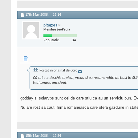
17th May 2008,
16:14
pitagora
Membru SeoPedia
Reputatie:
34
Postat în original de
doro
Că tot s-a deschis topicul, vreau şi eu recomandări de host în SUA! 
Mulţumesc anticipat!
godday si solarvps sunt cei de care stiu ca au un serviciu bun. Evid
Nu are rost sa cauti firma romaneasca care ofera gazduire in state
18th May 2008,
12:54