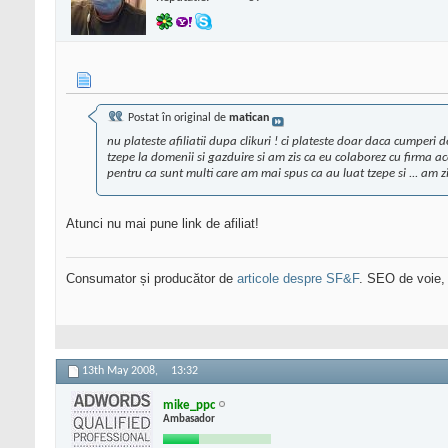
Postat în original de
matican
nu plateste afiliatii dupa clikuri ! ci plateste doar daca cumperi d
tzepe la domenii si gazduire si am zis ca eu colaborez cu firma ac
pentru ca sunt multi care am mai spus ca au luat tzepe si ... am zi
Atunci nu mai pune link de afiliat!
Consumator și producător de
articole despre SF&F
. SEO de voie,
13th May 2008,
13:32
mike_ppc
Ambasador