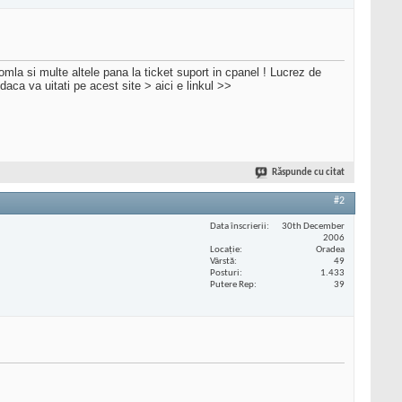
omla si multe altele pana la ticket suport in cpanel ! Lucrez de
daca va uitati pe acest site > aici e linkul >>
Răspunde cu citat
#2
Data înscrierii
30th December
2006
Locaţie
Oradea
Vârstă
49
Posturi
1.433
Putere Rep
39