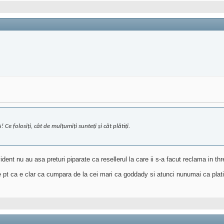
Ce folosiţi, cât de mulţumiţi sunteţi şi cât plătiţi.
ent nu au asa preturi piparate ca resellerul la care ii s-a facut reclama in thr
 pt ca e clar ca cumpara de la cei mari ca goddady si atunci nunumai ca platit