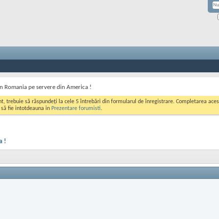
n Romania pe servere din America !
ont, trebuie să răspundeți la cele 5 întrebări din formularul de înregistrare. Completarea a
i să fie intotdeauna in
Prezentare forumisti
.
a !