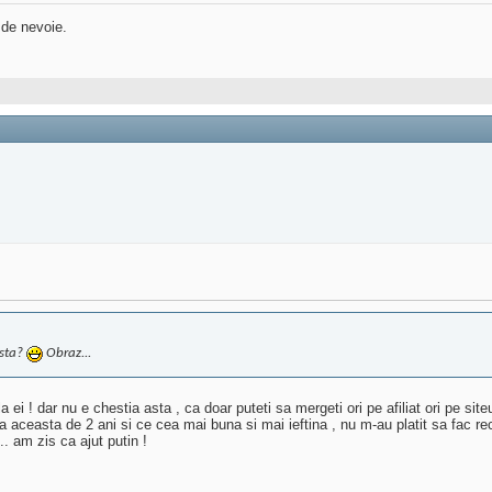
 de nevoie.
asta?
Obraz...
 la ei ! dar nu e chestia asta , ca doar puteti sa mergeti ori pe afiliat ori pe si
 aceasta de 2 ani si ce cea mai buna si mai ieftina , nu m-au platit sa fac rec
. am zis ca ajut putin !