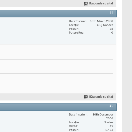
Răspunde cu citat
#4
Data înscrierii
30th March 2008
Locaţie
Cluj-Napoca
Posturi
58
Putere Rep
0
Răspunde cu citat
#5
Data înscrierii
30th December
2006
Locaţie
Oradea
Vârstă
49
Posturi
1.433