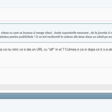
iteza cu care se incarca si merge siteul , toate suporturile necesare , de la joomla si m
atesc pentru publicitate ! O sa imi multumiti in cateva zile doar daca va uitati pe acest
a ca nu stim ce e ala un URL cu "aff" in el ? Culmea e ca si dupa ce ti s-a atr