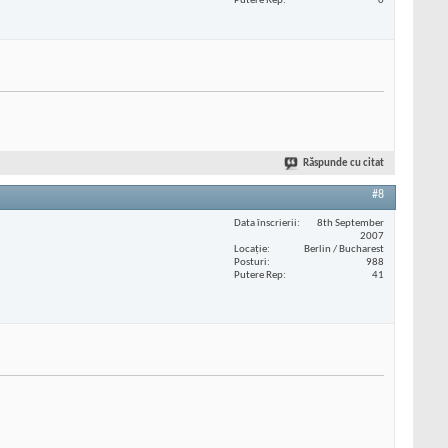
Putere Rep
0
Răspunde cu citat
#8
Data înscrierii
8th September
2007
Locaţie
Berlin / Bucharest
Posturi
988
Putere Rep
41