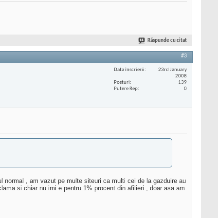
Răspunde cu citat
#3
Data înscrierii
23rd January
2008
Posturi
139
Putere Rep
0
teul normal , am vazut pe multe siteuri ca multi cei de la gazduire au
lama si chiar nu imi e pentru 1% procent din afilieri , doar asa am