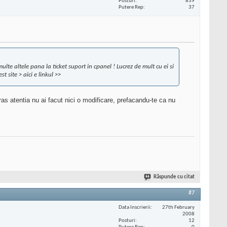
Posturi
839
Putere Rep
37
ulte altele pana la ticket suport in cpanel ! Lucrez de mult cu ei si
 site > aici e linkul >>
as atentia nu ai facut nici o modificare, prefacandu-te ca nu
Răspunde cu citat
#7
Data înscrierii
27th February
2008
Posturi
12