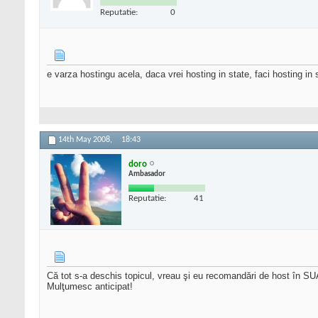
Reputatie:
0
e varza hostingu acela, daca vrei hosting in state, faci hosting in 
14th May 2008,
18:43
doro
Ambasador
Reputatie:
41
Că tot s-a deschis topicul, vreau şi eu recomandări de host în SUA! 
Mulţumesc anticipat!