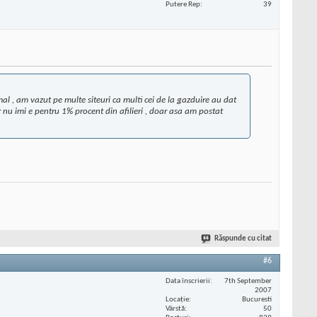
Putere Rep
39
ormal , am vazut pe multe siteuri ca multi cei de la gazduire au dat
r nu imi e pentru 1% procent din afilieri , doar asa am postat
Răspunde cu citat
#6
Data înscrierii
7th September
2007
Locaţie
Bucuresti
Vârstă
50