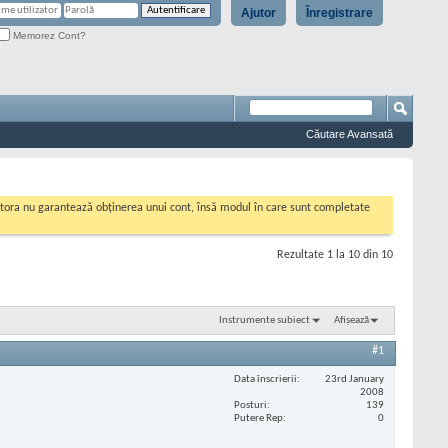
Ajutor
Înregistrare
Memorez Cont?
Căutare Avansată
cestora nu garantează obținerea unui cont, însă modul în care sunt completate
Rezultate 1 la 10 din 10
Instrumente subiect
Afișează
#1
Data înscrierii
23rd January
2008
Posturi
139
Putere Rep
0