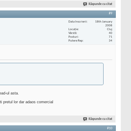
Răspunde cu citat
#9
Data înscrierii
18th January
2008
Locaţie
Cluj
Vârstă
40
Posturi
71
Putere Rep
34
ead-ul asta.
i pretul lor dar adaos comercial
Răspunde cu citat
#10