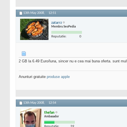
13th May 2008,
12:51
zatarrz
Membru SeoPedia
Reputatie:
0
2 GB la 6.49 Euro/luna, sincer nu e cea mai buna oferta. sunt multe
Anunturi gratuite
produse apple
13th May 2008,
12:54
thefan
Ambasador
Reputatie:
39