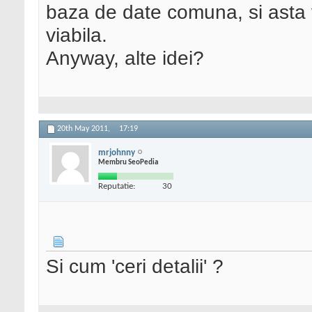
baza de date comuna, si asta 
viabila.
Anyway, alte idei?
20th May 2011,
17:19
mrjohnny
Membru SeoPedia
Reputatie:
30
Si cum 'ceri detalii' ?