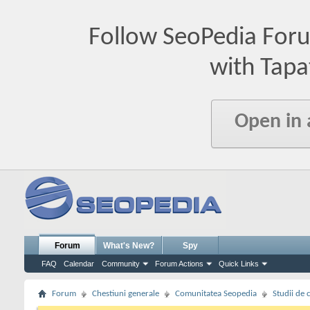
Follow SeoPedia For
with Tapa
Open in
Forum
What's New?
Spy
FAQ
Calendar
Community
Forum Actions
Quick Links
Forum
Chestiuni generale
Comunitatea Seopedia
Studii de 