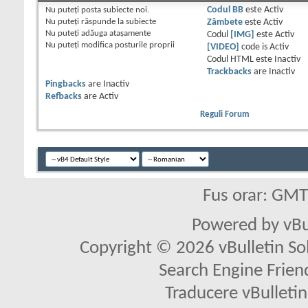
Nu puteţi
posta subiecte noi.
Codul BB
este
Activ
Nu puteţi
răspunde la subiecte
Zâmbete
este
Activ
Nu puteţi
adăuga ataşamente
Codul
[IMG]
este
Activ
Nu puteţi
modifica posturile proprii
[VIDEO]
code is
Activ
Codul HTML este
Inactiv
Trackbacks
are
Inactiv
Pingbacks
are
Inactiv
Refbacks
are
Activ
Reguli Forum
Fus orar: GM
Powered by vBu
Copyright © 2026 vBulletin Solu
Search Engine Frien
Traducere vBullet