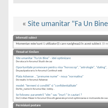
«
Site umanitar "Fa Un Bine"
Informații subiect
Momentan este/sunt 1 utilizator(i) care navighează în acest subiect.
(0 m
Thread-uri Similare
Site umanitar "Fa Un Bine" - idei optimizare
De raluca în forumul Studii de caz
Oportunitate promovare pentru nisa "horoscop", "astrologie", "dating",
De paulpadurariu în forumul Continut web
Plata Adsense ..."prenume nume" - noua "normativa"
De resahc în forumul Adsense
model: "termeni si conditii" si "confidentialitate"
De No_name în forumul Bar, lobby...
Se folosesc parametrii "site:" sau "inurl:" in cautari ?
De Cristian Mezei în forumul Discutii generale privind optimizarea si motoarele de cau
Permisiuni postare