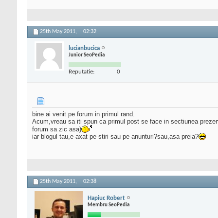
25th May 2011,
02:32
lucianbucica
Junior SeoPedia
Reputatie:
0
bine ai venit pe forum in primul rand.
Acum,vreau sa iti spun ca primul post se face in sectiunea prezen
forum sa zic asa)
iar blogul tau,e axat pe stiri sau pe anunturi?sau,asa preia?
25th May 2011,
02:38
Hapiuc Robert
Membru SeoPedia