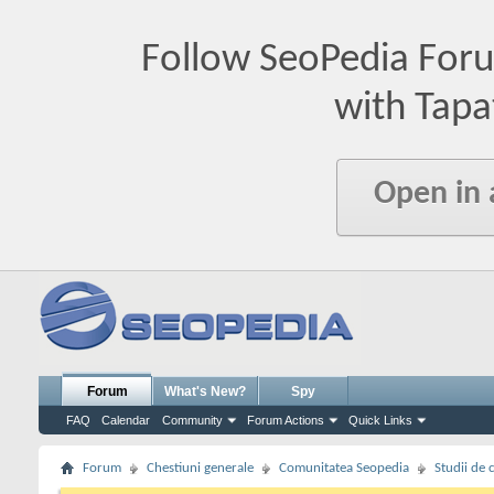
Follow SeoPedia For
with Tapa
Open in
Forum
What's New?
Spy
FAQ
Calendar
Community
Forum Actions
Quick Links
Forum
Chestiuni generale
Comunitatea Seopedia
Studii de 