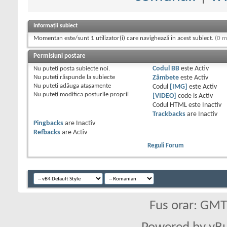
Informații subiect
Momentan este/sunt 1 utilizator(i) care navighează în acest subiect.
(0 m
Permisiuni postare
Nu puteţi
posta subiecte noi.
Codul BB
este
Activ
Nu puteţi
răspunde la subiecte
Zâmbete
este
Activ
Nu puteţi
adăuga ataşamente
Codul
[IMG]
este
Activ
Nu puteţi
modifica posturile proprii
[VIDEO]
code is
Activ
Codul HTML este
Inactiv
Trackbacks
are
Inactiv
Pingbacks
are
Inactiv
Refbacks
are
Activ
Reguli Forum
Fus orar: GM