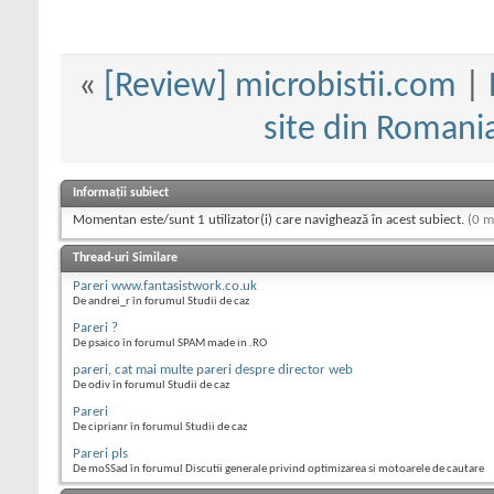
«
[Review] microbistii.com
|
site din Romani
Informații subiect
Momentan este/sunt 1 utilizator(i) care navighează în acest subiect.
(0 m
Thread-uri Similare
Pareri www.fantasistwork.co.uk
De andrei_r în forumul Studii de caz
Pareri ?
De psaico în forumul SPAM made in .RO
pareri, cat mai multe pareri despre director web
De odiv în forumul Studii de caz
Pareri
De ciprianr în forumul Studii de caz
Pareri pls
De moSSad în forumul Discutii generale privind optimizarea si motoarele de cautare