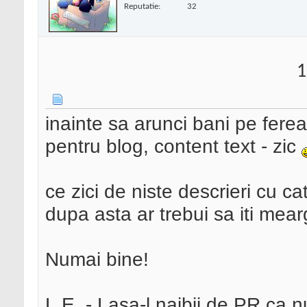
Reputatie:
32
1
inainte sa arunci bani pe fere
pentru blog, content text - zic
ce zici de niste descrieri cu c
dupa asta ar trebui sa iti mea
Numai bine!
L.E. - Lasa-l naibii de
PR
ca nu