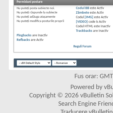
Permisiuni postare
Nu puteţi
posta subiecte noi.
Codul BB
este
Activ
Nu puteţi
răspunde la subiecte
Zâmbete
este
Activ
Nu puteţi
adăuga ataşamente
Codul
[IMG]
este
Activ
Nu puteţi
modifica posturile proprii
[VIDEO]
code is
Activ
Codul HTML este
Inactiv
Trackbacks
are
Inactiv
Pingbacks
are
Inactiv
Refbacks
are
Activ
Reguli Forum
Fus orar: GM
Powered by vBu
Copyright © 2026 vBulletin Solu
Search Engine Frien
Traducere vBullet