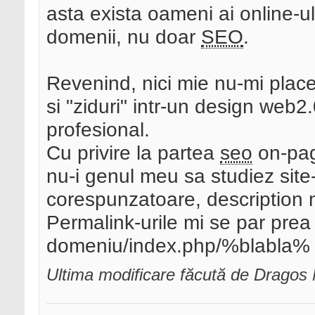
asta exista oameni ai online-ul
domenii, nu doar
SEO
.
Revenind, nici mie nu-mi plac
si "ziduri" intr-un design web2
profesional.
Cu privire la partea
seo
on-pag
nu-i genul meu sa studiez site-
corespunzatoare, description n
Permalink-urile mi se par prea
domeniu/index.php/%blabla% ...
Ultima modificare făcută de Dragos