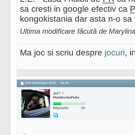
sa cresti in google efectiv ca
kongokistania dar asta n-o sa 
Ultima modificare făcută de Maryli
Ma joc si scriu despre
jocuri
, 
20th November 2010,
04:48
ant7
Membru SeoPedia
Reputatie:
30