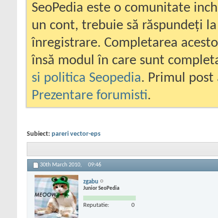
SeoPedia este o comunitate inc
un cont, trebuie să răspundeți la
înregistrare. Completarea acesto
însă modul în care sunt completa
si politica Seopedia
. Primul post 
Prezentare forumisti
.
Subiect:
pareri vector-eps
30th March 2010,
09:46
zgabu
Junior SeoPedia
Reputatie:
0