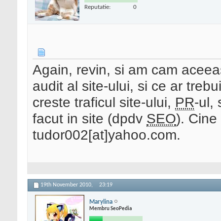
Reputatie:
0
Again, revin, si am cam aceea
audit al site-ului, si ce ar tre
creste traficul site-ului,
PR
-ul,
facut in site (dpdv
SEO
). Cine
tudor002[at]yahoo.com.
19th November 2010,
23:19
Marylina
Membru SeoPedia