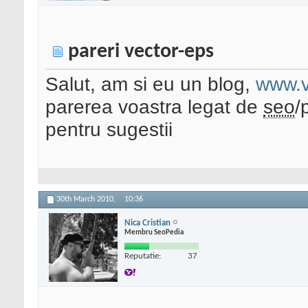
pareri vector-eps
Salut, am si eu un blog,
www.v
parerea voastra legat de
seo
/
pentru sugestii
30th March 2010,
10:36
Nica Cristian
Membru SeoPedia
Reputatie:
37