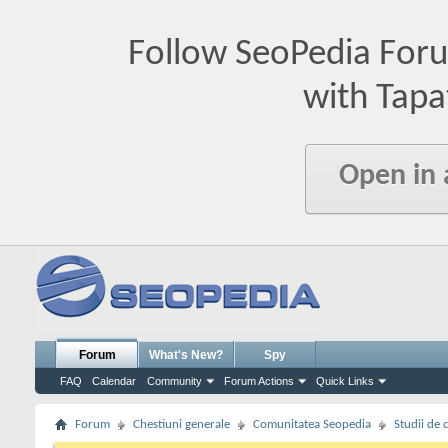
Follow SeoPedia For
with Tapa
Open in
Forum
What's New?
Spy
FAQ
Calendar
Community
Forum Actions
Quick Links
Forum
Chestiuni generale
Comunitatea Seopedia
Studii de 