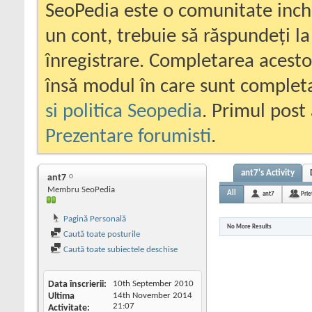
SeoPedia este o comunitate inc
un cont, trebuie să răspundeți la
înregistrare. Completarea acesto
însă modul în care sunt completa
si politica Seopedia
. Primul post 
Prezentare forumisti
.
ant7's Activity
ant7
Membru SeoPedia
All
ant7
Prie
Pagină Personală
No More Results
Caută toate posturile
Caută toate subiectele deschise
Data înscrierii
10th September 2010
Ultima
14th November 2014
21:07
Activitate