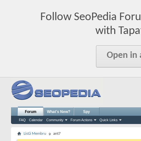
Follow SeoPedia For
with Tapa
Open in
Forum
What's New?
Spy
FAQ
Calendar
Community
Forum Actions
Quick Links
Listă Membru
ant7