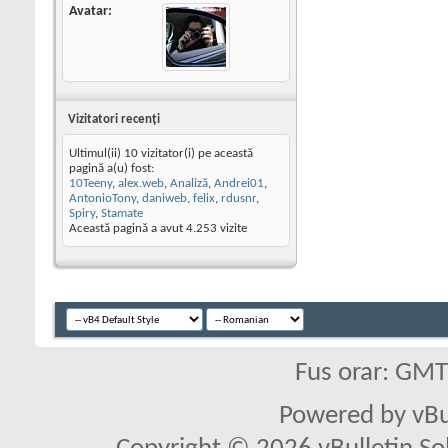
Avatar
Vizitatori recenţi
Ultimul(ii) 10 vizitator(i) pe această
pagină a(u) fost:
10Teeny
,
alex.web
,
Analiză
,
Andrei01
,
AntonioTony
,
daniweb
,
felix
,
rdusnr
,
Spiry
,
Stamate
Această pagină a avut
4.253
vizite
Fus orar: GM
Powered by vBu