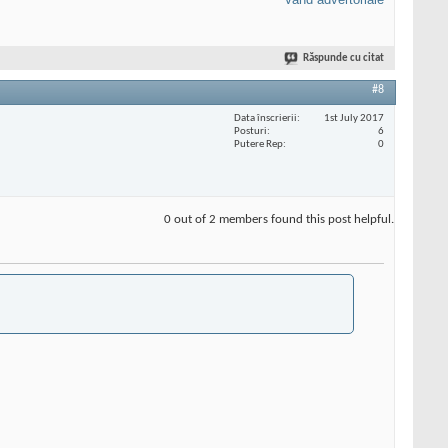
Răspunde cu citat
#8
Data înscrierii
1st July 2017
Posturi
6
Putere Rep
0
0 out of 2 members found this post helpful.