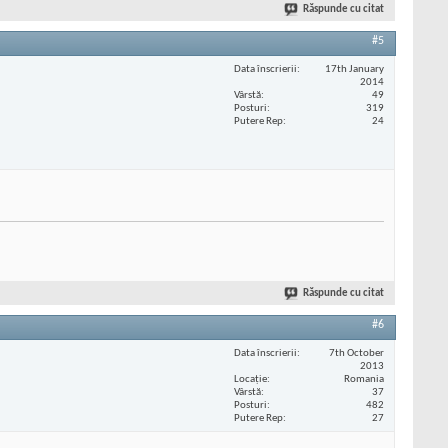
Răspunde cu citat
#5
Data înscrierii
17th January
2014
Vârstă
49
Posturi
319
Putere Rep
24
Răspunde cu citat
#6
Data înscrierii
7th October
2013
Locaţie
Romania
Vârstă
37
Posturi
482
Putere Rep
27