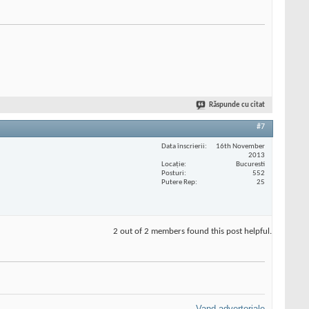
Răspunde cu citat
#7
Data înscrierii
16th November
2013
Locaţie
Bucuresti
Posturi
552
Putere Rep
25
2 out of 2 members found this post helpful.
Vand advertoriale