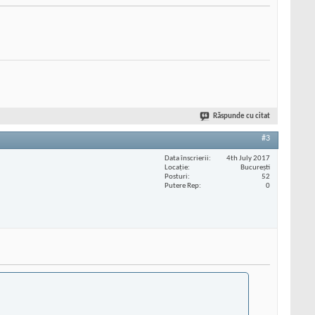
Răspunde cu citat
#3
Data înscrierii
4th July 2017
Locaţie
București
Posturi
52
Putere Rep
0