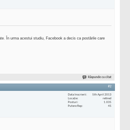
tate. În urma acestui studiu, Facebook a decis ca postările care
Răspunde cu citat
#2
Data înscrierii
5th April 2013
Locaţie
retired
Posturi
1.035
Putere Rep
45