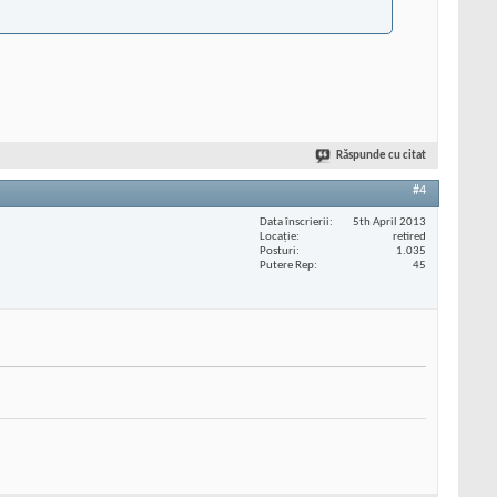
Răspunde cu citat
#4
Data înscrierii
5th April 2013
Locaţie
retired
Posturi
1.035
Putere Rep
45