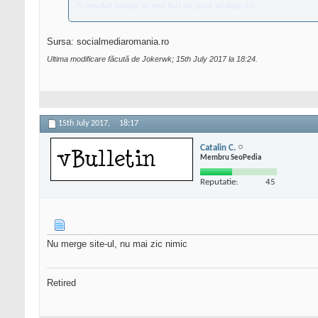
Ti-am dat ocazia sa mai faci un post, ai deja 49.
Sursa: socialmediaromania.ro
Ultima modificare făcută de Jokerwk; 15th July 2017 la
18:24
.
15th July 2017,
18:17
Catalin C.
Membru SeoPedia
Reputatie:
45
Nu merge site-ul, nu mai zic nimic
Retired