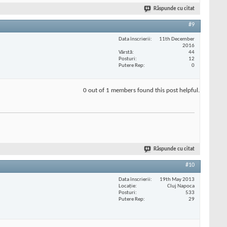
Răspunde cu citat
#9
Data înscrierii
11th December
2016
Vârstă
44
Posturi
12
Putere Rep
0
0 out of 1 members found this post helpful.
Răspunde cu citat
#10
Data înscrierii
19th May 2013
Locaţie
Cluj Napoca
Posturi
533
Putere Rep
29