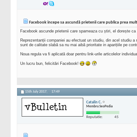
Facebook incepe sa ascundă prietenii care publica prea mult
Facebook ascunde prietenii care spameaza cu știri, el dorește ca l
Reprezentanții companiei au efectuat un studiu, din acel studiu a 
sunt de calitate slabă sa nu mai aibă prioritate in aparițiile pe contur
Noua regula va fi aplicată doar pentru link-urile articolelor individu
Un lucru bun, felicitări Facebook!
15th July 2017,
17:49
Catalin C.
Membru SeoPedia
Reputatie:
45