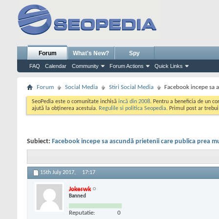
Forum
What's New?
Spy
FAQ
Calendar
Community
Forum Actions
Quick Links
Forum
Social Media
Stiri Social Media
Facebook incepe sa a
SeoPedia este o comunitate inchisă
incă din 2008
. Pentru a beneficia de un c
ajută la obținerea acestuia.
Regulile si politica Seopedia
. Primul post ar trebu
Subiect:
Facebook incepe sa ascundă prietenii care publica prea mu
15th July 2017,
17:17
Jokerwk
Banned
Reputatie:
0