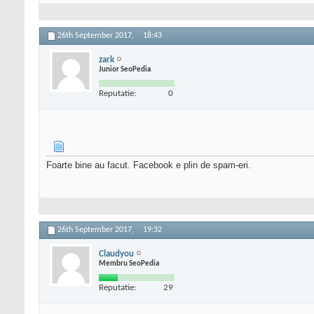
26th September 2017,
18:43
zark
Junior SeoPedia
Reputatie:
0
Foarte bine au facut. Facebook e plin de spam-eri.
26th September 2017,
19:32
Claudyou
Membru SeoPedia
Reputatie:
29