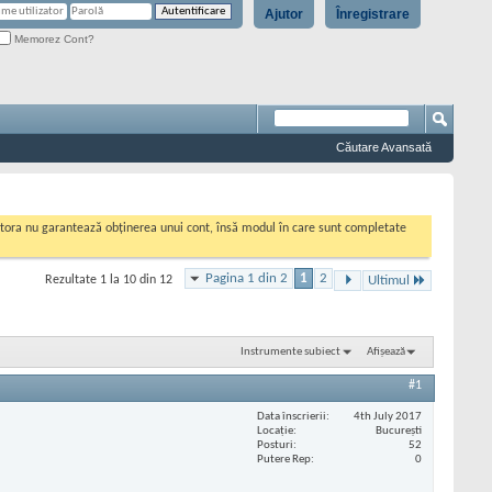
Ajutor
Înregistrare
Memorez Cont?
Căutare Avansată
cestora nu garantează obținerea unui cont, însă modul în care sunt completate
Pagina 1 din 2
1
2
Rezultate 1 la 10 din 12
Ultimul
Instrumente subiect
Afișează
#1
Data înscrierii
4th July 2017
Locaţie
București
Posturi
52
Putere Rep
0