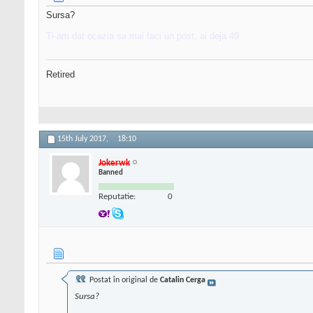
Sursa?
Ti-am dat ocazia sa mai faci un post, ai deja 49.
Retired
15th July 2017,
18:10
Jokerwk
Banned
Reputatie:
0
Postat în original de
Catalin Cerga
Sursa?