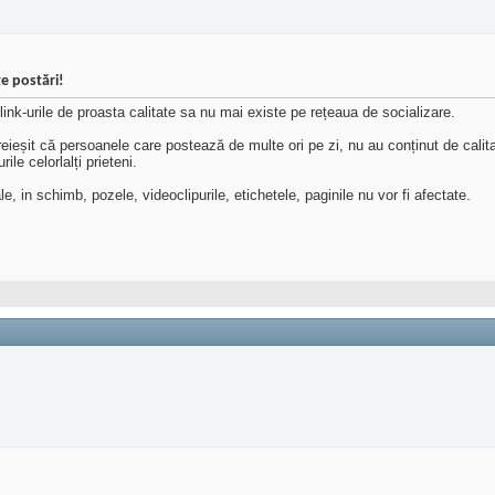
e postări!
ink-urile de proasta calitate sa nu mai existe pe rețeaua de socializare.
reieșit că persoanele care postează de multe ori pe zi, nu au conținut de cali
ile celorlalți prieteni.
ale, in schimb, pozele, videoclipurile, etichetele, paginile nu vor fi afectate.