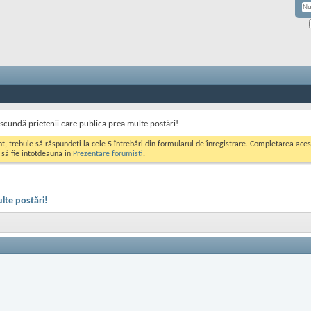
scundă prietenii care publica prea multe postări!
ont, trebuie să răspundeți la cele 5 întrebări din formularul de înregistrare. Completarea a
i să fie intotdeauna in
Prezentare forumisti
.
lte postări!