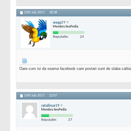
15th July 2017,
18:38
wega77
Membru SeoPedia
Reputatie:
24
Oare cum isi da seama facebook care postari sunt de slaba calit
15th July 2017,
22:07
catalinux19
Membru SeoPedia
Reputatie:
27