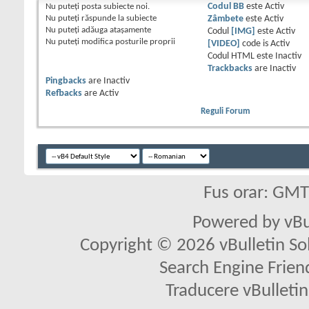
Nu puteţi
posta subiecte noi.
Codul BB
este
Activ
Nu puteţi
răspunde la subiecte
Zâmbete
este
Activ
Nu puteţi
adăuga ataşamente
Codul
[IMG]
este
Activ
Nu puteţi
modifica posturile proprii
[VIDEO]
code is
Activ
Codul HTML este
Inactiv
Trackbacks
are
Inactiv
Pingbacks
are
Inactiv
Refbacks
are
Activ
Reguli Forum
Fus orar: GM
Powered by vBu
Copyright © 2026 vBulletin Solu
Search Engine Frien
Traducere vBullet