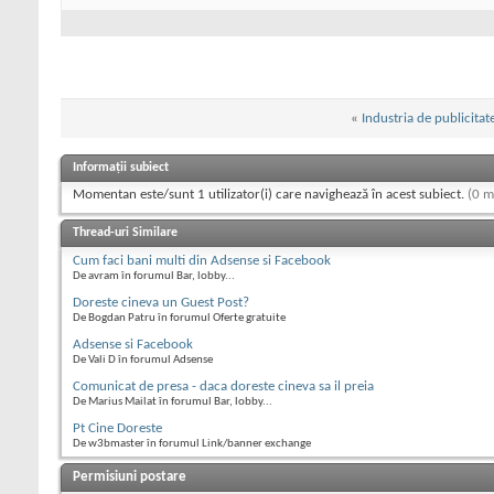
«
Industria de publicitat
Informații subiect
Momentan este/sunt 1 utilizator(i) care navighează în acest subiect.
(0 m
Thread-uri Similare
Cum faci bani multi din Adsense si Facebook
De avram în forumul Bar, lobby...
Doreste cineva un Guest Post?
De Bogdan Patru în forumul Oferte gratuite
Adsense si Facebook
De Vali D în forumul Adsense
Comunicat de presa - daca doreste cineva sa il preia
De Marius Mailat în forumul Bar, lobby...
Pt Cine Doreste
De w3bmaster în forumul Link/banner exchange
Permisiuni postare