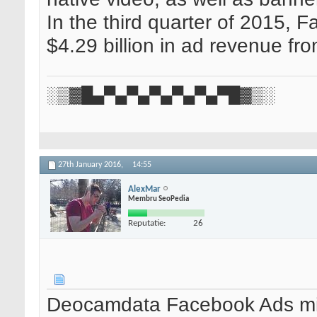
In the third quarter of 2015, 
$4.29 billion in ad revenue fr
░▒▓█▄▀▄▀▄▀▄▀▄▀▄▀█▓▒░
27th January 2016,
14:55
AlexMar
Membru SeoPedia
Reputatie:
26
Deocamdata Facebook Ads mie