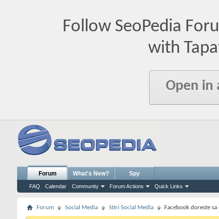
Follow SeoPedia For
with Tapa
Open in
Forum
What's New?
Spy
FAQ
Calendar
Community
Forum Actions
Quick Links
Forum
Social Media
Stiri Social Media
Facebook doreste sa