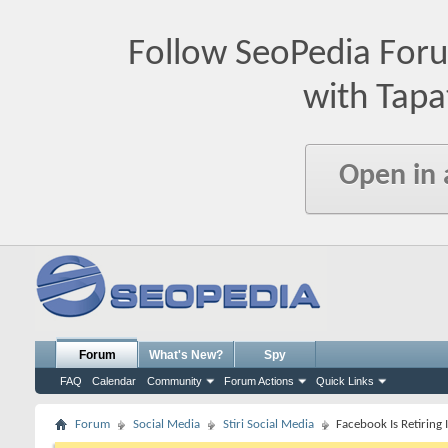
Follow SeoPedia For
with Tapa
Open in
Forum
What's New?
Spy
FAQ
Calendar
Community
Forum Actions
Quick Links
Forum
Social Media
Stiri Social Media
Facebook Is Retiring 