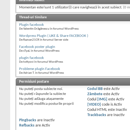
Informații subiect
Momentan este/sunt 1 utilizator(i) care navighează în acest subiect.
(0 m
Thread-uri Similare
Plugin facebook
De Valentin Drăgănescu în forumul WordPress
Wordpress Plugin ( LIKE & Share FACEBOOK )
De Razvan21CR în forumul Server side
Facebook poster plugin
De sTyaL în forumul WordPress
plugin facebook
De tottyovi în forumul WordPress
Probleme plugin Facebook
De Adrian T. în forumul WordPress
Permisiuni postare
Nu puteţi
posta subiecte noi.
Codul BB
este
Activ
Nu puteţi
răspunde la subiecte
Zâmbete
este
Activ
Nu puteţi
adăuga ataşamente
Codul
[IMG]
este
Activ
Nu puteţi
modifica posturile proprii
[VIDEO]
code is
Activ
Codul HTML este
Inactiv
Trackbacks
are
Inactiv
Pingbacks
are
Inactiv
Refbacks
are
Activ