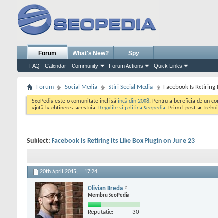
Forum
What's New?
Spy
FAQ
Calendar
Community
Forum Actions
Quick Links
Forum
Social Media
Stiri Social Media
Facebook Is Retiring 
SeoPedia este o comunitate inchisă
incă din 2008
. Pentru a beneficia de un c
ajută la obținerea acestuia.
Regulile si politica Seopedia
. Primul post ar trebu
Subiect:
Facebook Is Retiring Its Like Box Plugin on June 23
20th April 2015,
17:24
Olivian Breda
Membru SeoPedia
Reputatie:
30