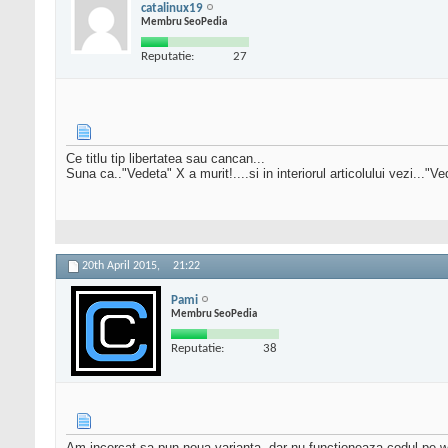
catalinux19
Membru SeoPedia
Reputatie:
27
Ce titlu tip libertatea sau cancan...
Suna ca.."Vedeta" X a murit!....si in interiorul articolului vezi..."V
20th April 2015,
21:22
Pami
Membru SeoPedia
Reputatie:
38
Am incercat sa pun noua varianta, dar nu functioneaza codul pe wor