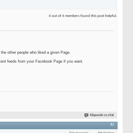
4 out of 4 members found this post helpful.
 the other people who liked a given Page.
ntent feeds from your Facebook Page if you want.
Răspunde cu citat
#2