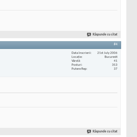
Răspunde cu citat
#4
Data înscrierii
21st July 2006
Locaţie
Bucuresti
Vârstă
41
Posturi
353
Putere Rep
37
Răspunde cu citat