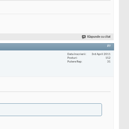
Răspunde cu citat
#9
Data înscrierii
3rd April 2011
Posturi
152
Putere Rep
31