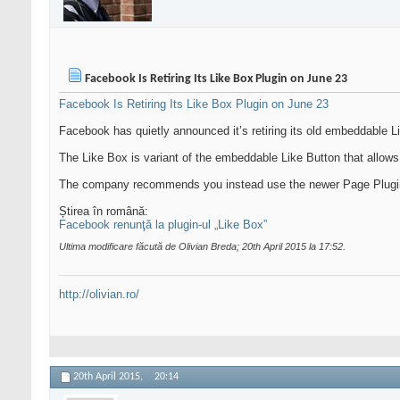
Facebook Is Retiring Its Like Box Plugin on June 23
Facebook Is Retiring Its Like Box Plugin on June 23
Facebook has quietly announced it’s retiring its old embeddable 
The Like Box is variant of the embeddable Like Button that allow
The company recommends you instead use the newer Page Plugin, wh
Știrea în română:
Facebook renunţă la plugin-ul „Like Box”
Ultima modificare făcută de Olivian Breda; 20th April 2015 la
17:52
.
http://olivian.ro/
20th April 2015,
20:14