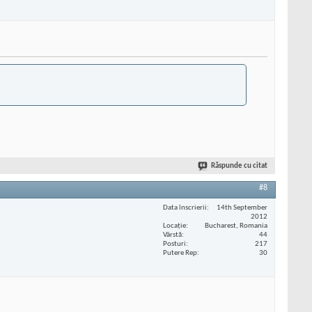
Răspunde cu citat
#8
Data înscrierii
14th September
2012
Locaţie
Bucharest, Romania
Vârstă
44
Posturi
217
Putere Rep
30