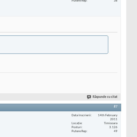
Putere Rep
38
Răspunde cu citat
#7
Data înscrierii
14th February
2011
Locaţie
Timisoara
Posturi
3.126
Putere Rep
49