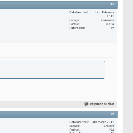
#5
Data înscrierii
14th February
2011
Locaţie
Timisoara
Posturi
3.126
Putere Rep
49
Răspunde cu citat
#6
Data înscrierii
6th March 2011
Locaţie
Craiova
Posturi
402