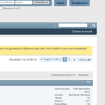
Ajutor
Înregistrare
Memorez Cont?
Căutare Avansată
cestora nu garantează obținerea unui cont, însă modul în care sunt completate
Pagina 1 din 2
1
2
Rezultate 1 la 10 din 12
Ultimul
Instrumente subiect
Afișează
#1
Data înscrierii
14th September
2012
Locaţie
Bucharest, Romania
Vârstă
44
Posturi
217
Putere Rep
30