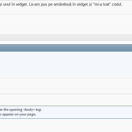
și unul în widget. Le-am pus pe amândouă în widget și "mi-a luat" codul.
fter the opening <body> tag.
to appear on your page.