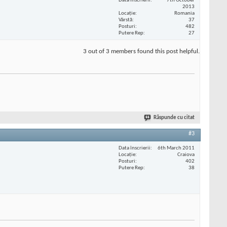
Data înscrierii
7th October
2013
Locaţie
Romania
Vârstă
37
Posturi
482
Putere Rep
27
3 out of 3 members found this post helpful.
Răspunde cu citat
#3
Data înscrierii
6th March 2011
Locaţie
Craiova
Posturi
402
Putere Rep
38