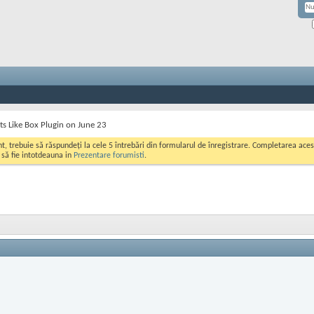
Its Like Box Plugin on June 23
ont, trebuie să răspundeți la cele 5 întrebări din formularul de înregistrare. Completarea a
i să fie intotdeauna in
Prezentare forumisti
.