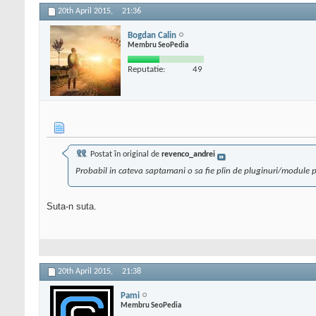
20th April 2015,
21:36
Bogdan Calin
Membru SeoPedia
Reputatie:
49
Postat în original de
revenco_andrei
Probabil in cateva saptamani o sa fie plin de pluginuri/module p
Suta-n suta.
20th April 2015,
21:38
Pami
Membru SeoPedia