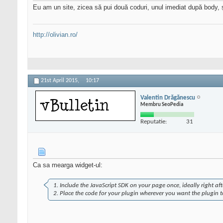
Eu am un site, zicea să pui două coduri, unul imediat după body, 
http://olivian.ro/
21st April 2015,
10:17
Valentin Drăgănescu
Membru SeoPedia
Reputatie:
31
Ca sa mearga widget-ul:
1. Include the JavaScript SDK on your page once, ideally right a
2. Place the code for your plugin wherever you want the plugin 