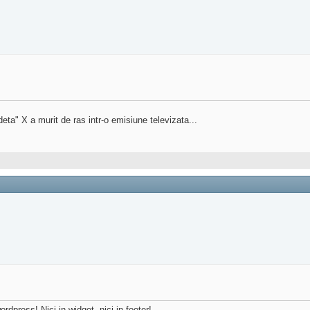
edeta" X a murit de ras intr-o emisiune televizata...
dpress! Nici in widget, nici in footer!