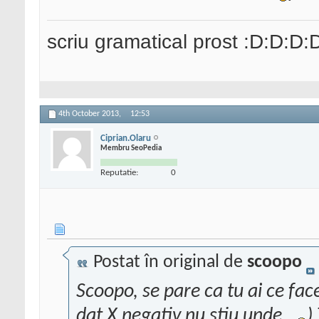
scriu gramatical prost :D:D:D:
4th October 2013,
12:53
Ciprian.Olaru
Membru SeoPedia
Reputatie:
0
Postat în original de
scoopo
Scoopo, se pare ca tu ai ce fa
dat X negativ nu stiu unde.
.
)