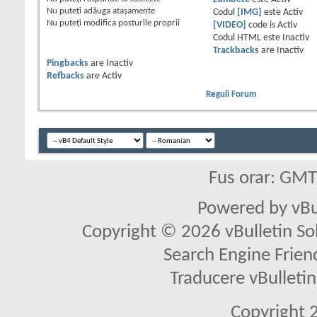
Nu puteţi
adăuga ataşamente
Codul
[IMG]
este
Activ
Nu puteţi
modifica posturile proprii
[VIDEO]
code is
Activ
Codul HTML este
Inactiv
Trackbacks
are
Inactiv
Pingbacks
are
Inactiv
Refbacks
are
Activ
Reguli Forum
Fus orar: GM
Powered by vBu
Copyright © 2026 vBulletin Solu
Search Engine Frien
Traducere vBullet
Copyright