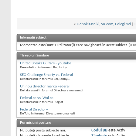
«
Odnoklassniki, VK.com, Colegi.md
|
E
Informații subiect
Momentan este/sunt 1 utilizator(i) care navighează în acest subiect.
(0 m
Thread-uri Similare
United Breaks Guitars - youtube
De evolution în forumul Bar, lobby...
SEO Challenge Smarty vs. Federal
De tataraseni în forumul Bar, lobby...
Un nou director marca Federal
De tataraseni în forumul Directoare romanesti
Federal.ro vs. Wol.ro
De tataraseni în forumul Plagiat
Federal Directory
De Toto în forumul Directoare romanesti
Permisiuni postare
Nu puteţi
posta subiecte noi.
Codul BB
este
Activ
Nu puteţi
răspunde la subiecte
Zâmbete
este
Activ