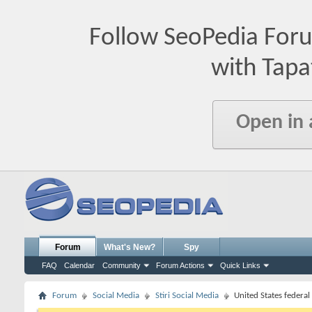
Follow SeoPedia For
with Tapa
Open in
Forum
What's New?
Spy
FAQ
Calendar
Community
Forum Actions
Quick Links
Forum
Social Media
Stiri Social Media
United States feder