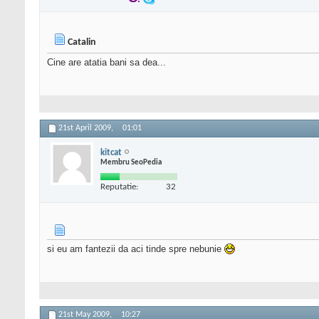
Catalin
Cine are atatia bani sa dea...
21st April 2009,
01:01
kitcat
Membru SeoPedia
Reputatie:
32
si eu am fantezii da aci tinde spre nebunie
21st May 2009,
10:27