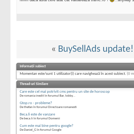
«
BuySellAds update!
Informații subiect
Momentan este/sunt 1 utilizator(i) care navighează în acest subiect.
(0 m
Thread-uri Similare
Care este cel mai potrivit cms pentru un site de horoscop
De romania inedit în forumul Bar, lobby...
Gtop.ro - probleme?
De thefan în forumul Directoare romanesti
Beca.li este de vanzare
De beca.li în forumul Domenii
Cum este mai bine pentru google?
De Daniel_G în forumul Google