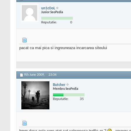
un1cOoL
Junior SeoPedia
Reputatie:
0
pacat ca mai pica si ingreuneaza incarcarea siteului
9th June 2009,
23:34
Butcher
Membru SeoPedia
Reputatie:
35
hmm daca asta cere atat cat valoareaza traffic.ro ?
...anyway s