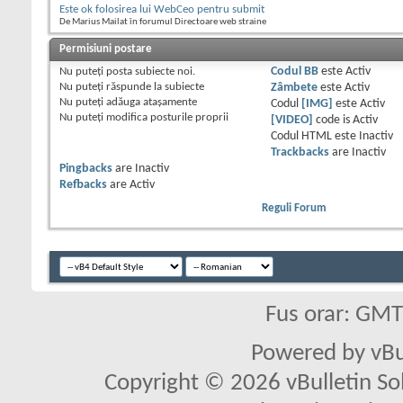
Este ok folosirea lui WebCeo pentru submit
De Marius Mailat în forumul Directoare web straine
Permisiuni postare
Nu puteţi
posta subiecte noi.
Codul BB
este
Activ
Nu puteţi
răspunde la subiecte
Zâmbete
este
Activ
Nu puteţi
adăuga ataşamente
Codul
[IMG]
este
Activ
Nu puteţi
modifica posturile proprii
[VIDEO]
code is
Activ
Codul HTML este
Inactiv
Trackbacks
are
Inactiv
Pingbacks
are
Inactiv
Refbacks
are
Activ
Reguli Forum
Fus orar: GM
Powered by vBu
Copyright © 2026 vBulletin Solu