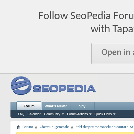
Follow SeoPedia For
with Tapa
Open in
Forum
What's New?
Spy
FAQ
Calendar
Community
Forum Actions
Quick Links
Forum
Chestiuni generale
Stiri despre motoarele de cautare, S