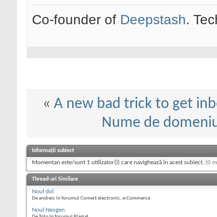
Co-founder of
Deepstash
. Tec
«
A new bad trick to get inb
Nume de domeniu 
Informații subiect
Momentan este/sunt 1 utilizator(i) care navighează în acest subiect.
(0 m
Thread-uri Similare
Noul dol
De andreic în forumul Comert electronic, e-Commerce
Noul Neogen
De Toto în forumul Plagiat