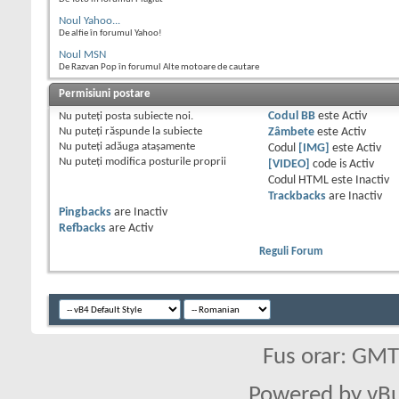
Noul Yahoo...
De alfie în forumul Yahoo!
Noul MSN
De Razvan Pop în forumul Alte motoare de cautare
Permisiuni postare
Nu puteţi
posta subiecte noi.
Codul BB
este
Activ
Nu puteţi
răspunde la subiecte
Zâmbete
este
Activ
Nu puteţi
adăuga ataşamente
Codul
[IMG]
este
Activ
Nu puteţi
modifica posturile proprii
[VIDEO]
code is
Activ
Codul HTML este
Inactiv
Trackbacks
are
Inactiv
Pingbacks
are
Inactiv
Refbacks
are
Activ
Reguli Forum
Fus orar: GM
Powered by vBu