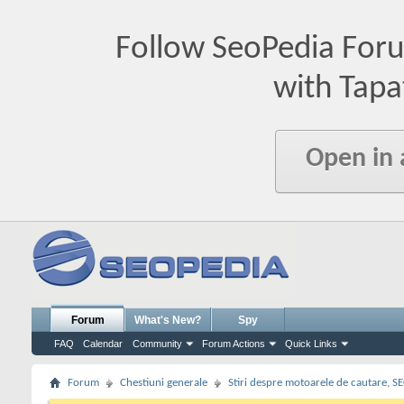
Follow SeoPedia For
with Tapa
Open in
Forum
What's New?
Spy
FAQ
Calendar
Community
Forum Actions
Quick Links
Forum
Chestiuni generale
Stiri despre motoarele de cautare, S