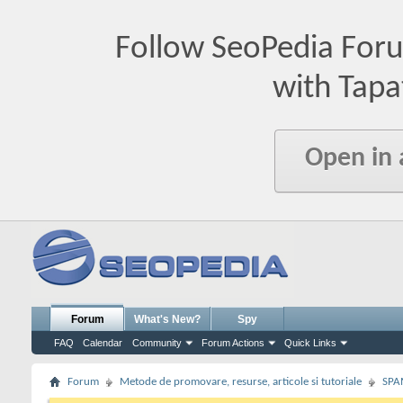
Follow SeoPedia For
with Tapa
Open in
Forum
What's New?
Spy
FAQ
Calendar
Community
Forum Actions
Quick Links
Forum
Metode de promovare, resurse, articole si tutoriale
SPA