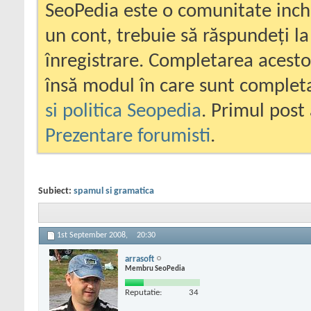
SeoPedia este o comunitate inc
un cont, trebuie să răspundeți la
înregistrare. Completarea acesto
însă modul în care sunt completa
si politica Seopedia
. Primul post 
Prezentare forumisti
.
Subiect:
spamul si gramatica
1st September 2008,
20:30
arrasoft
Membru SeoPedia
Reputatie:
34