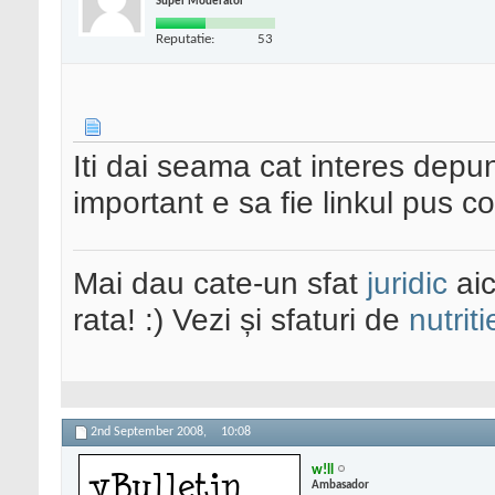
Super Moderator
Reputatie:
53
Iti dai seama cat interes depu
important e sa fie linkul pus c
Mai dau cate-un sfat
juridic
aic
rata! :) Vezi și sfaturi de
nutriti
2nd September 2008,
10:08
w!ll
Ambasador