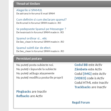
Thread-uri Similare
Alegerile si SPAMUL
De adriana în forumul E-mail SPAM
Cum definim si cum declaram spamul?
De Krumel în forumul SPAM made in .RO
Se pedepseste Spamul pe Messenger ?
De twainiack în forumul SPAM made in .RO
Spamul ordinar si... etic
De Seo_clean în forumul SPAM made in .RO
Spamul subtil dar de efect.
De Seo_clean în forumul SPAM made in .RO
Permisiuni postare
Nu puteţi
posta subiecte noi.
Codul BB
este
Activ
Nu puteţi
răspunde la subiecte
Zâmbete
este
Activ
Nu puteţi
adăuga ataşamente
Codul
[IMG]
este
Activ
Nu puteţi
modifica posturile proprii
[VIDEO]
code is
Activ
Codul HTML este
Inactiv
Trackbacks
are
Inactiv
Pingbacks
are
Inactiv
Refbacks
are
Activ
Reguli Forum