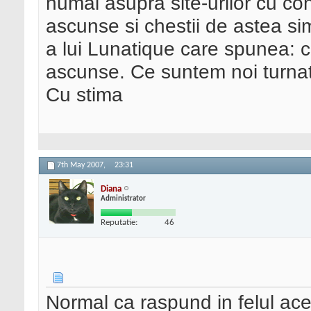
numai asupra site-urilor cu con
ascunse si chestii de astea s
a lui Lunatique care spunea: c
ascunse. Ce suntem noi turnat
Cu stima
7th May 2007,
23:31
Diana
Administrator
Reputatie:
46
Normal ca raspund in felul ac