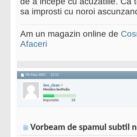
de a incepe cu acuzatiile. Ca t
sa improsti cu noroi ascunzan
Am un magazin online de
Cos
Afaceri
7th May 2007,
21:11
Seo_clean
Membru SeoPedia
Reputatie:
36
Vorbeam de spamul subtil n