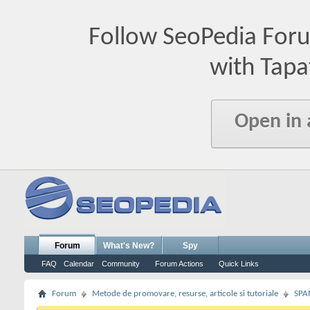
Follow SeoPedia For
with Tapa
Open in
Forum
What's New?
Spy
FAQ
Calendar
Community
Forum Actions
Quick Links
Forum
Metode de promovare, resurse, articole si tutoriale
SPA