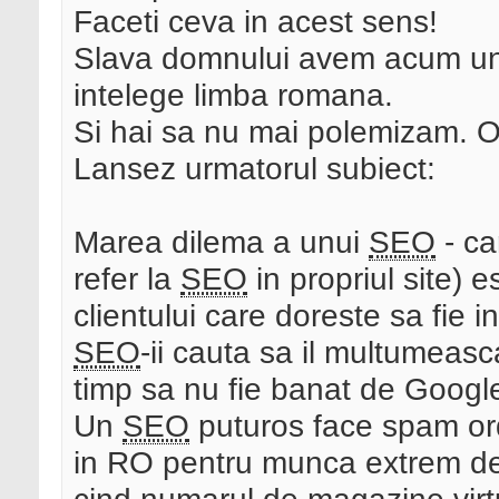
Faceti ceva in acest sens!
Slava domnului avem acum un
intelege limba romana.
Si hai sa nu mai polemizam. 
Lansez urmatorul subiect:
Marea dilema a unui
SEO
- ca
refer la
SEO
in propriul site) 
clientului care doreste sa fie 
SEO
-ii cauta sa il multumeasca
timp sa nu fie banat de Googl
Un
SEO
puturos face spam or
in RO pentru munca extrem de 