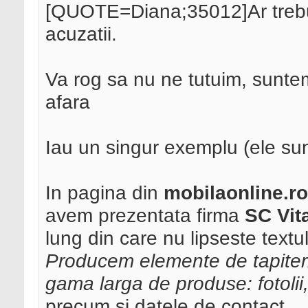
[QUOTE=Diana;35012]Ar trebui 
acuzatii.
Va rog sa nu ne tutuim, sunt
afara
Iau un singur exemplu (ele sun
In pagina din
mobilaonline.ro
avem prezentata firma
SC Vit
lung din care nu lipseste textul
Producem elemente de tapiteri
gama larga de produse: fotolii
precum si datele de contact