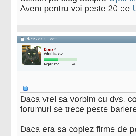
Avem pentru voi peste 20 de
7th May 2007,
22:12
Diana
Administrator
Reputatie:
46
Daca vrei sa vorbim cu dvs. co
forumuri se trece peste barier
Daca era sa copiez firme de pe 