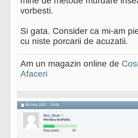
mine de metode murdare inse
vorbesti.
Si gata. Consider ca mi-am pie
cu niste porcarii de acuzatii.
Am un magazin online de
Cos
Afaceri
8th May 2007,
09:06
Seo_clean
Membru SeoPedia
Reputatie:
36