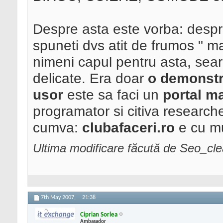
Despre asta este vorba: despr
spuneti dvs atit de frumos " m
nimeni capul pentru asta, sear
delicate. Era doar
o demonstr
usor
este sa faci un
portal ma
programator si citiva research
cumva:
clubafaceri.ro
e cu mu
Ultima modificare făcută de Seo_cl
7th May 2007,
21:38
Ciprian Sorlea
Ambasador