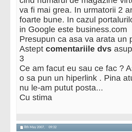
cind numarul de magazine virt
va fi mai grea. In urmatorii 2 
foarte bune. In cazul portaluri
in Google este business.com
Presupun ca asa va arata un po
Astept
comentariile dvs
asupr
3
Ce am facut eu sau ce fac ? As
o sa pun un hiperlink . Pina a
nu le-am putut posta...
Cu stima
8th May 2007,
09:32