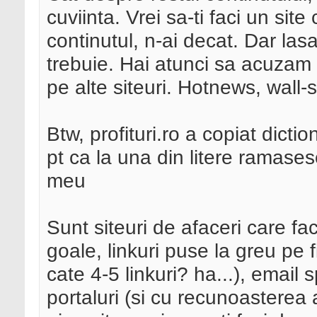
cuviinta. Vrei sa-ti faci un site 
continutul, n-ai decat. Dar las
trebuie. Hai atunci sa acuzam si
pe alte siteuri. Hotnews, wall-
Btw, profituri.ro a copiat dicti
pt ca la una din litere ramases
meu
Sunt siteuri de afaceri care fa
goale, linkuri puse la greu pe 
cate 4-5 linkuri? ha...), email
portaluri (si cu recunoasterea 