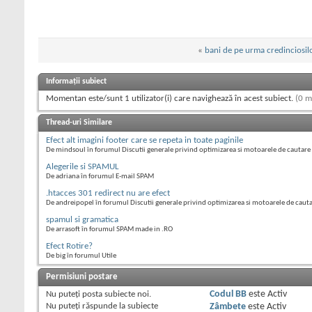
«
bani de pe urma credinciosilo
Informații subiect
Momentan este/sunt 1 utilizator(i) care navighează în acest subiect.
(0 m
Thread-uri Similare
Efect alt imagini footer care se repeta in toate paginile
De mindsoul în forumul Discutii generale privind optimizarea si motoarele de cautare
Alegerile si SPAMUL
De adriana în forumul E-mail SPAM
.htacces 301 redirect nu are efect
De andreipopel în forumul Discutii generale privind optimizarea si motoarele de caut
spamul si gramatica
De arrasoft în forumul SPAM made in .RO
Efect Rotire?
De big în forumul Utile
Permisiuni postare
Nu puteţi
posta subiecte noi.
Codul BB
este
Activ
Nu puteţi
răspunde la subiecte
Zâmbete
este
Activ