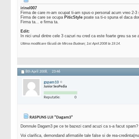
irinel007
Firma de care m-am ocupat ti-am spus-o personal acum vreo 2-3 sa
Firma de care se ocupa
PiticStyle
poate sa ti-o spuna el daca do
Firma ta... e firma ta.
Edit:
In nici unul dintre cele 3 cazuri nu cred ca este foarte greu sa se
Ultima modificare făcută de Mircea Budean; 1st April 2008 la
19:14
.
8th April 2008,
23:46
gspam10
Junior SeoPedia
Reputatie:
0
RASPUNS LUI "Dagam3"
Domnule Dagam3 pe ce te bazezi cand acuzi ca s-a facut spam? S
Voi clarifica, demondand afirmatiile tale false si de rea-credinta(