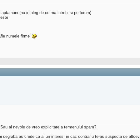
ptamani (nu intaleg de ce ma intrebi si pe forum)
reste
 afle numele firmei
au ai nevoie de vreo explicitare a termenului spam?
mai degraba as crede ca ai un interes, in caz contrariu te-as suspecta de altcev