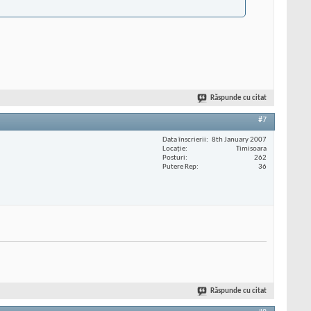
Răspunde cu citat
#7
Data înscrierii
8th January 2007
Locaţie
Timisoara
Posturi
262
Putere Rep
36
Răspunde cu citat