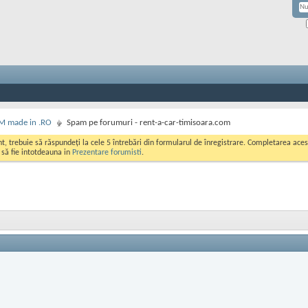
M made in .RO
Spam pe forumuri - rent-a-car-timisoara.com
ont, trebuie să răspundeți la cele 5 întrebări din formularul de înregistrare. Completarea a
i să fie intotdeauna in
Prezentare forumisti
.