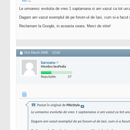
...
Le urmaresc evolutia de vreo 1 saptamana si am vazut ca tot urca
Dagam am vazut exemplul de pe forum-ul de Iasi, cum si-a facut rec
Reclamam la Google, in aceasta seara. Merci de stire!
31st March 2008,
21:02
barosanu
Membru SeoPedia
Reputatie:
37
Postat în original de
PiticStyle
Le urmaresc evolutia de vreo 1 saptamana si am vazut ca tot urca
Dagam am vazut exemplul de pe forum-ul de Iasi, cum si-a facut re