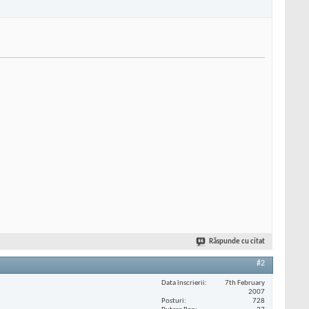
Răspunde cu citat
#2
Data înscrierii
7th February
2007
Posturi
728