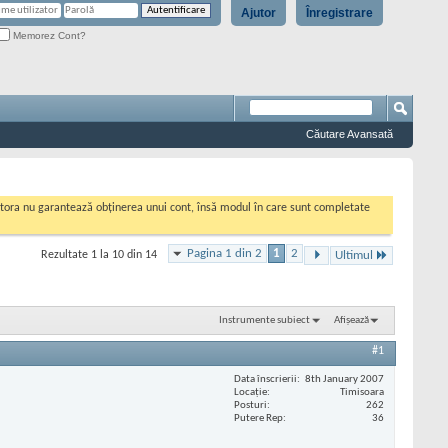
Ajutor
Înregistrare
Memorez Cont?
Căutare Avansată
cestora nu garantează obținerea unui cont, însă modul în care sunt completate
Pagina 1 din 2
1
2
Rezultate 1 la 10 din 14
Ultimul
Instrumente subiect
Afișează
#1
Data înscrierii
8th January 2007
Locaţie
Timisoara
Posturi
262
Putere Rep
36