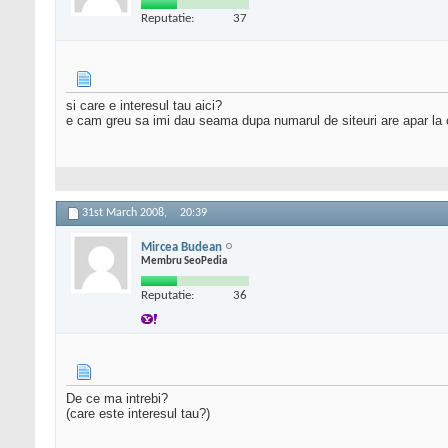
Reputatie:
37
si care e interesul tau aici?
e cam greu sa imi dau seama dupa numarul de siteuri are apar la ca
31st March 2008,
20:39
Mircea Budean
Membru SeoPedia
Reputatie:
36
De ce ma intrebi?
(care este interesul tau?)