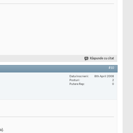
Răspunde cu citat
#10
Data înscrierii
8th April 2008
Posturi
2
Putere Rep
0
a).