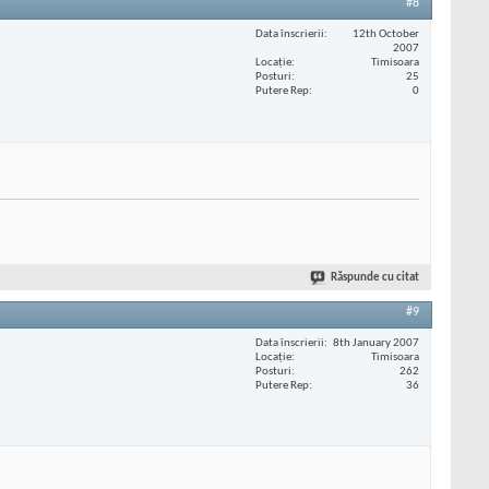
#8
Data înscrierii
12th October
2007
Locaţie
Timisoara
Posturi
25
Putere Rep
0
Răspunde cu citat
#9
Data înscrierii
8th January 2007
Locaţie
Timisoara
Posturi
262
Putere Rep
36