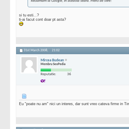
Reclamam la Google, in aceasta seara. Merci de stire!
si tu esti...?
ti-ai facut cont doar pt asta?
31st March 2008,
21:02
Mircea Budean
Membru SeoPedia
Reputatie:
36
Eu "poate nu am" nici un interes, dar sunt vreo cateva firme in Tim