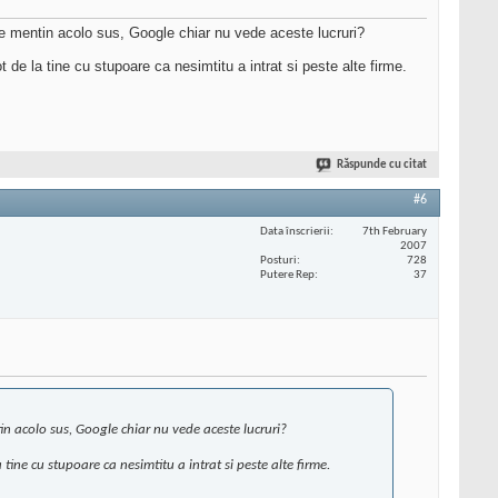
e mentin acolo sus, Google chiar nu vede aceste lucruri?
e la tine cu stupoare ca nesimtitu a intrat si peste alte firme.
Răspunde cu citat
#6
Data înscrierii
7th February
2007
Posturi
728
Putere Rep
37
n acolo sus, Google chiar nu vede aceste lucruri?
ine cu stupoare ca nesimtitu a intrat si peste alte firme.