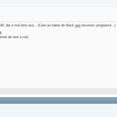
AM, dar e mai bine asa... (Care au habar de black
seo
recunosc programul...)
0
irmei de rent a car)