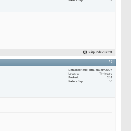
Putere Rep
37
Răspunde cu citat
#3
Data înscrierii
8th January 2007
Locaţie
Timisoara
Posturi
262
Putere Rep
36