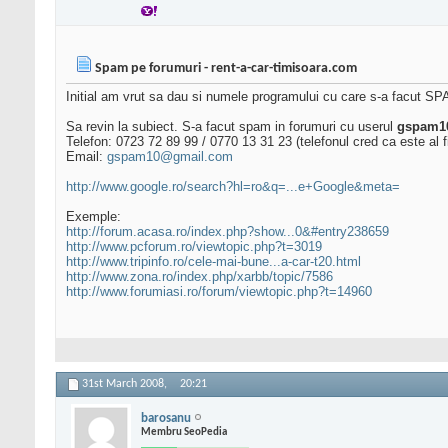
Spam pe forumuri - rent-a-car-timisoara.com
Initial am vrut sa dau si numele programului cu care s-a facut SP
Sa revin la subiect. S-a facut spam in forumuri cu userul
gspam1
Telefon: 0723 72 89 99 / 0770 13 31 23 (telefonul cred ca este al f
Email:
gspam10@gmail.com
http://www.google.ro/search?hl=ro&q=...e+Google&meta=
Exemple:
http://forum.acasa.ro/index.php?show...0&#entry238659
http://www.pcforum.ro/viewtopic.php?t=3019
http://www.tripinfo.ro/cele-mai-bune...a-car-t20.html
http://www.zona.ro/index.php/xarbb/topic/7586
http://www.forumiasi.ro/forum/viewtopic.php?t=14960
31st March 2008,
20:21
barosanu
Membru SeoPedia