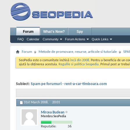
Forum
What's New?
Spy
FAQ
Calendar
Community
Forum Actions
Quick Links
Forum
Metode de promovare, resurse, articole si tutoriale
SPA
SeoPedia este o comunitate inchisă
incă din 2008
. Pentru a beneficia de un c
ajută la obținerea acestuia.
Regulile si politica Seopedia
. Primul post ar trebu
Subiect:
Spam pe forumuri - rent-a-car-timisoara.com
31st March 2008,
20:01
Mircea Budean
Membru SeoPedia
Reputatie:
36