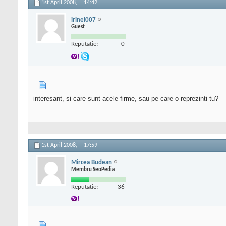
1st April 2008,
14:42
irinel007
Guest
Reputatie:
0
interesant, si care sunt acele firme, sau pe care o reprezinti tu?
1st April 2008,
17:59
Mircea Budean
Membru SeoPedia
Reputatie:
36