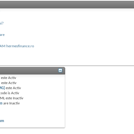
?
ni?
oare
PAM hermesfinance.ro
B
este
Activ
e
este
Activ
MG]
este
Activ
code is
Activ
TML este
Inactiv
ks
are
Inactiv
rum