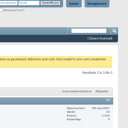
Ajutor
Înregistrare
Memorez Cont?
Căutare Avansată
cestora nu garantează obținerea unui cont, însă modul în care sunt completate
Rezultate 1 la 3 din 3
Instrumente subiect
Afișează
#1
Data înscrierii
9th July 2007
Vârstă
43
Posturi
1.034
Putere Rep
0