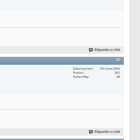
Răspunde cu citat
#2
Data înscrierii
7th June 2006
Posturi
381
Putere Rep
38
Răspunde cu citat