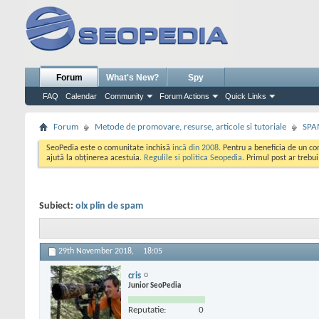
Forum
What's New?
Spy
FAQ
Calendar
Community
Forum Actions
Quick Links
Forum
Metode de promovare, resurse, articole si tutoriale
SPA
SeoPedia este o comunitate inchisă
incă din 2008
. Pentru a beneficia de un c
ajută la obținerea acestuia.
Regulile si politica Seopedia
. Primul post ar trebu
Subiect:
olx plin de spam
29th November 2018,
18:05
cris
Junior SeoPedia
Reputatie:
0