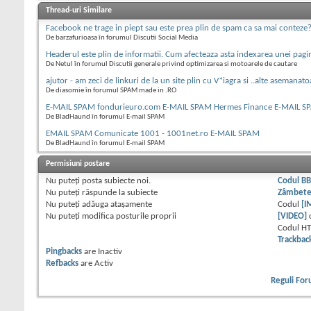
Thread-uri Similare
Facebook ne trage in piept sau este prea plin de spam ca sa mai conteze
De barzafurioasa în forumul Discutii Social Media
Headerul este plin de informatii. Cum afecteaza asta indexarea unei pagi
De Netul în forumul Discutii generale privind optimizarea si motoarele de cautare
ajutor - am zeci de linkuri de la un site plin cu V*iagra si ..alte asemanat
De diasomie în forumul SPAM made in .RO
E-MAIL SPAM fondurieuro.com E-MAIL SPAM Hermes Finance E-MAIL S
De BladHaund în forumul E-mail SPAM
EMAIL SPAM Comunicate 1001 - 1001net.ro E-MAIL SPAM
De BladHaund în forumul E-mail SPAM
Permisiuni postare
Nu puteţi
posta subiecte noi.
Codul B
Nu puteţi
răspunde la subiecte
Zâmbet
Nu puteţi
adăuga ataşamente
Codul
[I
Nu puteţi
modifica posturile proprii
[VIDEO]
Codul H
Trackbac
Pingbacks
are
Inactiv
Refbacks
are
Activ
Reguli Fo