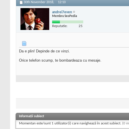
30th November 2018,
12:10
andrei7even
Membru SeoPedia
Reputatie:
25
Da e plin! Depinde de ce vinzi.
Orice telefon scump, te bombardeaza cu mesaje.
Informații subiect
Momentan este/sunt 1 utilizator(i) care navighează în acest subiect.
(0 m