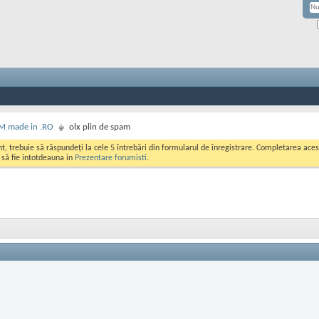
M made in .RO
olx plin de spam
ont, trebuie să răspundeți la cele 5 întrebări din formularul de înregistrare. Completarea a
i să fie intotdeauna in
Prezentare forumisti
.