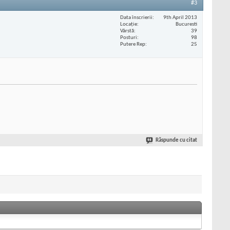
#3
Data înscrierii
9th April 2013
Locaţie
Bucuresti
Vârstă
39
Posturi
98
Putere Rep
25
Răspunde cu citat