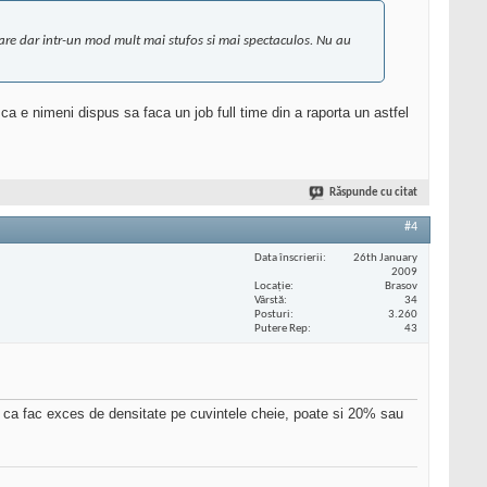
tare dar intr-un mod mult mai stufos si mai spectaculos. Nu au
a e nimeni dispus sa faca un job full time din a raporta un astfel
Răspunde cu citat
#4
Data înscrierii
26th January
2009
Locaţie
Brasov
Vârstă
34
Posturi
3.260
Putere Rep
43
i ca fac exces de densitate pe cuvintele cheie, poate si 20% sau