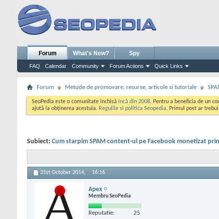
Forum
What's New?
Spy
FAQ
Calendar
Community
Forum Actions
Quick Links
Forum
Metode de promovare, resurse, articole si tutoriale
SPA
SeoPedia este o comunitate inchisă
incă din 2008
. Pentru a beneficia de un c
ajută la obținerea acestuia.
Regulile si politica Seopedia
. Primul post ar trebu
Subiect:
Cum starpim SPAM content-ul pe Facebook monetizat prin 
31st October 2014,
16:16
Apex
Membru SeoPedia
Reputatie:
25