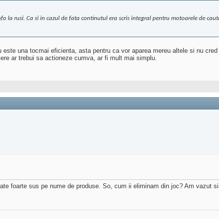
 la rusi. Ca si in cazul de fata continutul era scris integral pentru motoarele de cau
 este una tocmai eficienta, asta pentru ca vor aparea mereu altele si nu cred c
ere ar trebui sa actioneze cumva, ar fi mult mai simplu.
ltate foarte sus pe nume de produse. So, cum ii eliminam din joc? Am vazut s