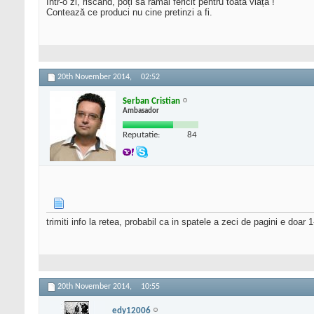
Într-o zi, riscând, poți să rămâi fericit pentru toată viața !
Contează ce produci nu cine pretinzi a fi.
20th November 2014,
02:52
Serban Cristian
Ambasador
Reputatie:
84
trimiti info la retea, probabil ca in spatele a zeci de pagini e doar 
20th November 2014,
10:55
edy12006