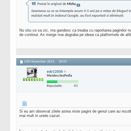
Postat în original de
Mishu
Seamana cu ce se intampla acum 4-5 ani pe o retea de bloguri info
rezistat mult in indexul Google, au fost raportati si eliminati.
Nu stiu ce sa zic, ma gandesc ca treaba cu raportarea paginilor nu
de continut. As merge mai degraba pe ideea ca platformele de afili
19th November 2014,
20:59
edy12006
Membru SeoPedia
Reputatie:
43
Si eu am observat zilele astea niste pagini de genul care au rezu
mai mult in unele cazuri.