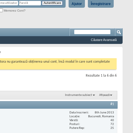
Ajutor
Înregistrare
Memorez Cont?
Căutare Avansată
?
cestora nu garantează obținerea unui cont, însă modul în care sunt completate
Rezultate 1 la 6 din 6
Instrumente subiect
Afișează
#1
Data înscrierii
8th June 2013
Locaţie
Bucuresti, Romania
Vârstă
40
Posturi
72
Putere Rep
25