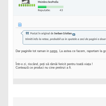
Membru SeoPedia
Reputatie:
43
Postat în original de
Serban Cristian
trimiti info la retea, probabil ca in spatele a zeci de pagini e doar
Dar paginile tot raman in
serps
. La astea ce facem, raportam la g
Într-o zi, riscând, poți să rămâi fericit pentru toată viața !
Contează ce produci nu cine pretinzi a fi.