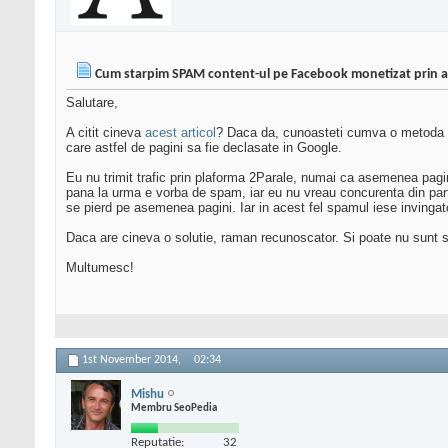
Cum starpim SPAM content-ul pe Facebook monetizat prin af
Salutare,
A citit cineva
acest articol
? Daca da, cunoasteti cumva o metoda efi
care astfel de pagini sa fie declasate in Google.
Eu nu trimit trafic prin plaforma 2Parale, numai ca asemenea pagin
pana la urma e vorba de spam, iar eu nu vreau concurenta din parte
se pierd pe asemenea pagini. Iar in acest fel spamul iese invingator
Daca are cineva o solutie, raman recunoscator. Si poate nu sunt s
Multumesc!
1st November 2014,
02:34
Mishu
Membru SeoPedia
Reputatie:
32