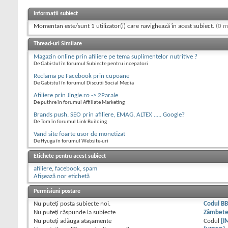
Informații subiect
Momentan este/sunt 1 utilizator(i) care navighează în acest subiect.
(0 m
Thread-uri Similare
Magazin online prin afiliere pe tema suplimentelor nutritive ?
De Gabistul în forumul Subiecte pentru incepatori
Reclama pe Facebook prin cupoane
De Gabistul în forumul Discutii Social Media
Afiliere prin Jingle.ro -> 2Parale
De puthre în forumul Affiliate Marketing
Brands push, SEO prin afiliere, EMAG, ALTEX ..... Google?
De Tom în forumul Link Building
Vand site foarte usor de monetizat
De Hyuga în forumul Website-uri
Etichete pentru acest subiect
afiliere
,
facebook
,
spam
Afișează nor etichetă
Permisiuni postare
Nu puteţi
posta subiecte noi.
Codul B
Nu puteţi
răspunde la subiecte
Zâmbet
Nu puteţi
adăuga ataşamente
Codul
[I