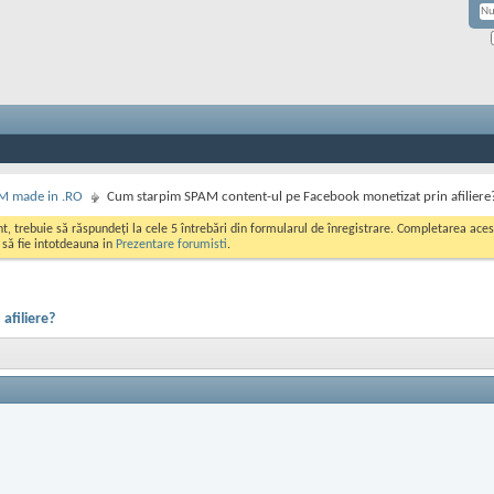
M made in .RO
Cum starpim SPAM content-ul pe Facebook monetizat prin afiliere
ont, trebuie să răspundeți la cele 5 întrebări din formularul de înregistrare. Completarea a
i să fie intotdeauna in
Prezentare forumisti
.
afiliere?