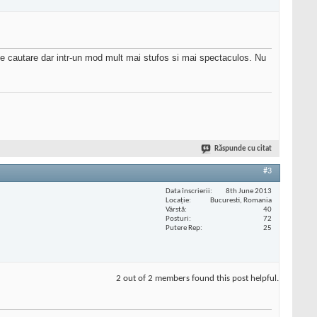
 de cautare dar intr-un mod mult mai stufos si mai spectaculos. Nu
Răspunde cu citat
#3
Data înscrierii
8th June 2013
Locaţie
Bucuresti, Romania
Vârstă
40
Posturi
72
Putere Rep
25
2 out of 2 members found this post helpful.