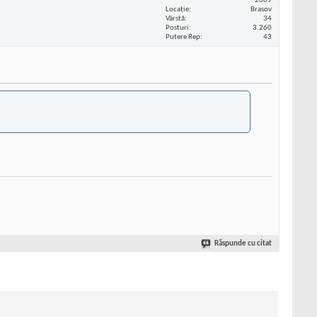
2009
Locaţie
Brasov
Vârstă
34
Posturi
3.260
Putere Rep
43
Răspunde cu citat