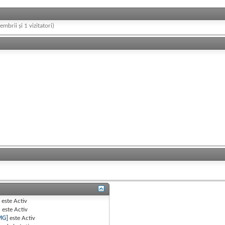
embrii și 1 vizitatori)
B
este
Activ
e
este
Activ
MG]
este
Activ