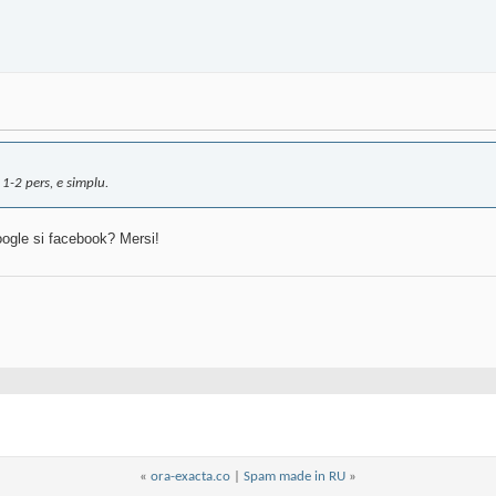
 1-2 pers, e simplu.
oogle si facebook? Mersi!
«
ora-exacta.co
|
Spam made in RU
»