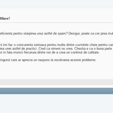
iliere?
cienta pentru starpirea unui astfel de spam? Desigur, poate ca cer prea mult,
i imi fac o concurenta serioasa pentru multe dintre cuvintele cheie pentru car
a unei astfel de practici. Cred ca nimeni nu vrea. Chestia e ca o buna parte d
 in fata muncii fiecaruia dintre noi de a crea un continut de calitate.
ingurul care ar aprecia un raspuns la rezolvarea acestei probleme.