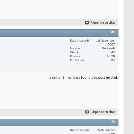
Răspunde cu citat
#5
Data înscrierii
1st November
2007
Locaţie
Bucuresti
Vârstă
49
Posturi
4.328
Putere Rep
84
1 out of 1 members found this post helpful.
Răspunde cu citat
#6
Data înscrierii
26th January