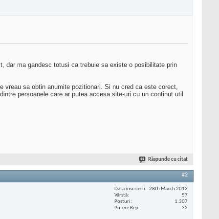
 dar ma gandesc totusi ca trebuie sa existe o posibilitate prin
e vreau sa obtin anumite pozitionari. Si nu cred ca este corect,
intre persoanele care ar putea accesa site-uri cu un continut util
Răspunde cu citat
#2
Data înscrierii
28th March 2013
Vârstă
57
Posturi
1.307
Putere Rep
32