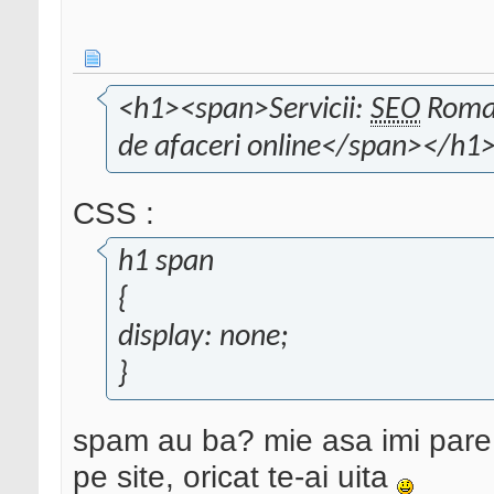
<h1><span>Servicii:
SEO
Roman
de afaceri online</span></h1
CSS :
h1 span
{
display: none;
}
spam au ba? mie asa imi pare;
pe site, oricat te-ai uita