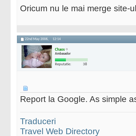
Oricum nu le mai merge site-u
22nd May 2006,
12:14
Chaos
Ambasador
Reputatie:
38
Report la Google. As simple as
Traduceri
Travel Web Directory