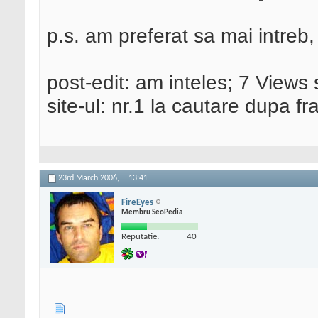
p.s. am preferat sa mai intreb, 
post-edit: am inteles; 7 Views s
site-ul: nr.1 la cautare dupa fr
23rd March 2006,
13:41
FireEyes
Membru SeoPedia
Reputatie:
40