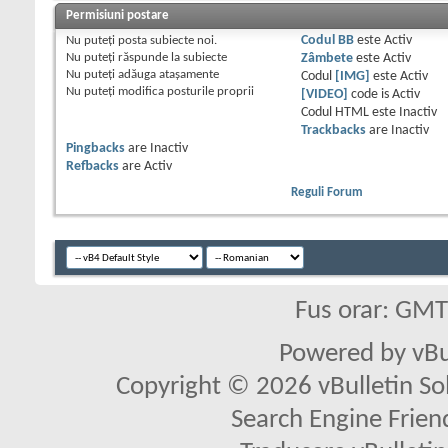
Permisiuni postare
Nu puteţi
posta subiecte noi.
Codul BB
este
Activ
Nu puteţi
răspunde la subiecte
Zâmbete
este
Activ
Nu puteţi
adăuga ataşamente
Codul
[IMG]
este
Activ
Nu puteţi
modifica posturile proprii
[VIDEO]
code is
Activ
Codul HTML este
Inactiv
Trackbacks
are
Inactiv
Pingbacks
are
Inactiv
Refbacks
are
Activ
Reguli Forum
Fus orar: GM
Powered by vBu
Copyright © 2026 vBulletin Solu
Search Engine Frien