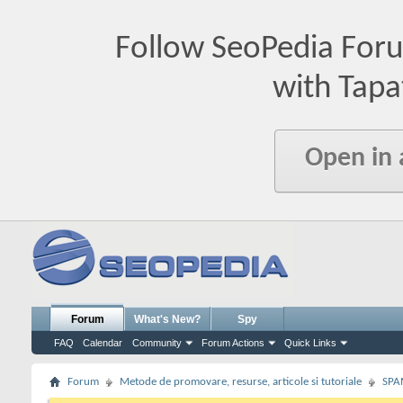
Follow SeoPedia For
with Tapa
Open in
Forum
What's New?
Spy
FAQ
Calendar
Community
Forum Actions
Quick Links
Forum
Metode de promovare, resurse, articole si tutoriale
SPA