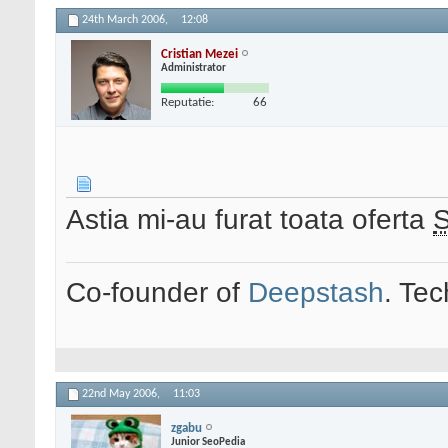
24th March 2006,
12:08
Cristian Mezei
Administrator
Reputatie:
66
Astia mi-au furat toata oferta
Co-founder of
Deepstash
. Tec
22nd May 2006,
11:03
zgabu
Junior SeoPedia