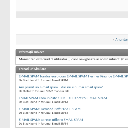
«
Anunturi
Informații subiect
Momentan este/sunt 1 utilizator(i) care navighează în acest subiect.
(0 m
Thread-uri Similare
E-MAIL SPAM fondurieuro.com E-MAIL SPAM Hermes Finance E-MAIL S
De BladHaund în forumul E-mail SPAM
Am primit un e-mail spam... dar nu e numai email spam!
De thefan în forumul SPAM made in .RO
EMAIL SPAM Comunicate 1001 - 1001net.ro E-MAIL SPAM
De BladHaund în forumul E-mail SPAM
E-MAIL SPAM: Demcod-Soft EMAIL SPAM
De BladHaund în forumul E-mail SPAM
E-MAIL SPAM: adrese-utile.ro EMAIL SPAM
De BladHaund în forumul E-mail SPAM