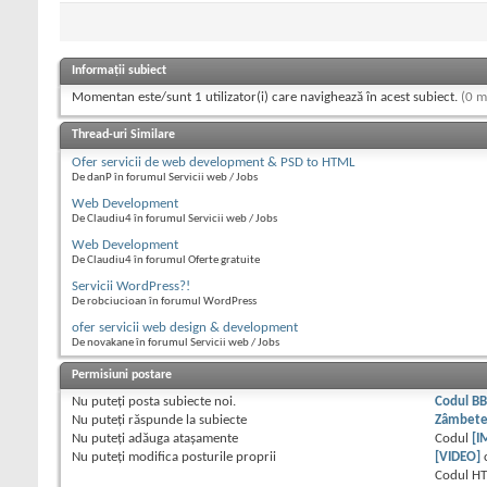
Informații subiect
Momentan este/sunt 1 utilizator(i) care navighează în acest subiect.
(0 m
Thread-uri Similare
Ofer servicii de web development & PSD to HTML
De danP în forumul Servicii web / Jobs
Web Development
De Claudiu4 în forumul Servicii web / Jobs
Web Development
De Claudiu4 în forumul Oferte gratuite
Servicii WordPress?!
De robciucioan în forumul WordPress
ofer servicii web design & development
De novakane în forumul Servicii web / Jobs
Permisiuni postare
Nu puteţi
posta subiecte noi.
Codul B
Nu puteţi
răspunde la subiecte
Zâmbet
Nu puteţi
adăuga ataşamente
Codul
[I
Nu puteţi
modifica posturile proprii
[VIDEO]
Codul H