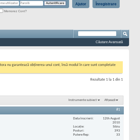
Ajutor
Înregistrare
Memorez Cont?
Căutare Avansată
cestora nu garantează obținerea unui cont, însă modul în care sunt completate
Rezultate 1 la 1 din 1
Instrumente subiect
Afișează
#1
Data înscrierii
12th August
2010
Locaţie
Sibiu
Posturi
393
Putere Rep
33