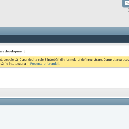
ress development
ont, trebuie să răspundeți la cele 5 întrebări din formularul de înregistrare. Completarea a
i să fie intotdeauna in
Prezentare forumisti
.