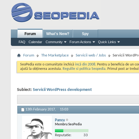
Forum
What's New?
Spy
FAQ
Calendar
Community
Forum Actions
Quick Links
Forum
The Marketplace
Servicii web / Jobs
Servicii WordP
SeoPedia este o comunitate inchisă
incă din 2008
. Pentru a beneficia de un c
ajută la obținerea acestuia.
Regulile si politica Seopedia
. Primul post ar trebu
Subiect:
Servicii WordPress development
13th February 2017,
15:03
Pancu
Membru SeoPedia
Reputatie:
33