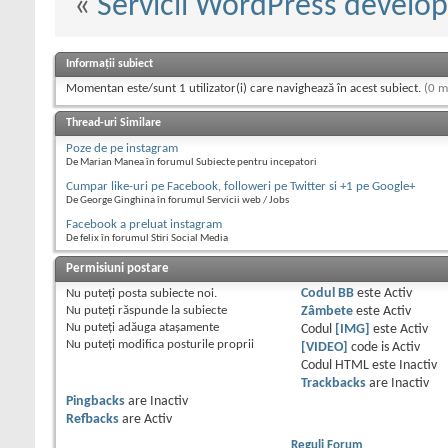
«
Servicii WordPress develo
Informații subiect
Momentan este/sunt 1 utilizator(i) care navighează în acest subiect.
(0 m
Thread-uri Similare
Poze de pe instagram
De Marian Manea în forumul Subiecte pentru incepatori
Cumpar like-uri pe Facebook, followeri pe Twitter si +1 pe Google+
De George Ginghina în forumul Servicii web / Jobs
Facebook a preluat instagram
De felix în forumul Stiri Social Media
Permisiuni postare
Nu puteţi
posta subiecte noi.
Codul BB
este
Activ
Nu puteţi
răspunde la subiecte
Zâmbete
este
Activ
Nu puteţi
adăuga ataşamente
Codul
[IMG]
este
Activ
Nu puteţi
modifica posturile proprii
[VIDEO]
code is
Activ
Codul HTML este
Inactiv
Trackbacks
are
Inactiv
Pingbacks
are
Inactiv
Refbacks
are
Activ
Reguli Forum