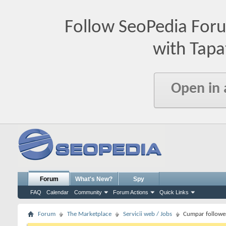
Follow SeoPedia For
with Tapa
Open in
Forum
What's New?
Spy
FAQ
Calendar
Community
Forum Actions
Quick Links
Forum
The Marketplace
Servicii web / Jobs
Cumpar follower