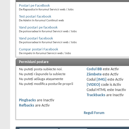
Postari pe FaceBook
De Rapsodia în forumul Servicii web / Jobs
Test postari facebook
De Adelin în forumul Continut web
Vand postari pe facebook
De polooradea în forumul Servicii web / Jobs
Vand postari facebook
De polooradea în forumul Servicii web / Jobs
Cumpar postari Facebook
De impelo în forumul Servicii web / Jobs
Permisiuni postare
Nu puteţi
posta subiecte noi.
Codul BB
este
Activ
Nu puteţi
răspunde la subiecte
Zâmbete
este
Activ
Nu puteţi
adăuga ataşamente
Codul
[IMG]
este
Activ
Nu puteţi
modifica posturile proprii
[VIDEO]
code is
Activ
Codul HTML este
Inactiv
Trackbacks
are
Inactiv
Pingbacks
are
Inactiv
Refbacks
are
Activ
Reguli Forum