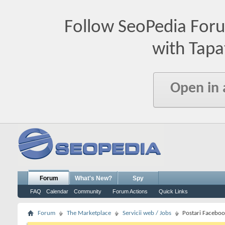
Follow SeoPedia For
with Tapa
Open in
Forum
What's New?
Spy
FAQ
Calendar
Community
Forum Actions
Quick Links
Forum
The Marketplace
Servicii web / Jobs
Postari Facebo