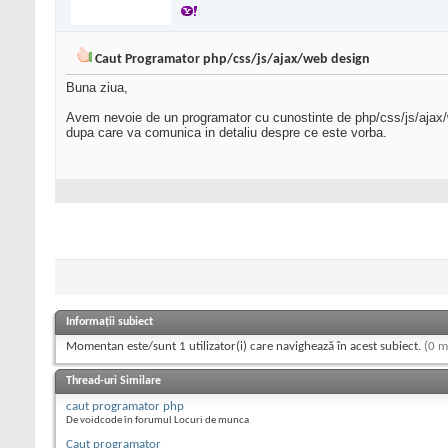
Caut Programator php/css/js/ajax/web design
Buna ziua,
Avem nevoie de un programator cu cunostinte de php/css/js/ajax/web
dupa care va comunica in detaliu despre ce este vorba.
Informații subiect
Momentan este/sunt 1 utilizator(i) care navighează în acest subiect.
(0 m
Thread-uri Similare
caut programator php
De voidcode în forumul Locuri de munca
Caut programator