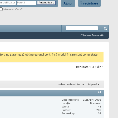
Ajutor
Înregistrare
Memorez Cont?
Căutare Avansată
cestora nu garantează obținerea unui cont, însă modul în care sunt completate
Rezultate 1 la 1 din 1
Instrumente subiect
Afișează
#1
Data înscrierii
21st April 2008
Locaţie
Bucuresti
Vârstă
41
Posturi
280
Putere Rep
34