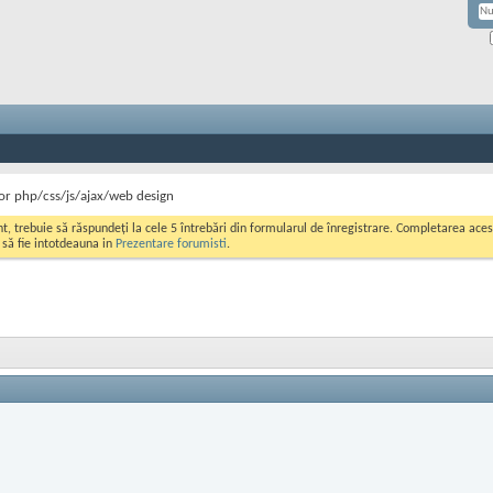
r php/css/js/ajax/web design
ont, trebuie să răspundeți la cele 5 întrebări din formularul de înregistrare. Completarea a
i să fie intotdeauna in
Prezentare forumisti
.