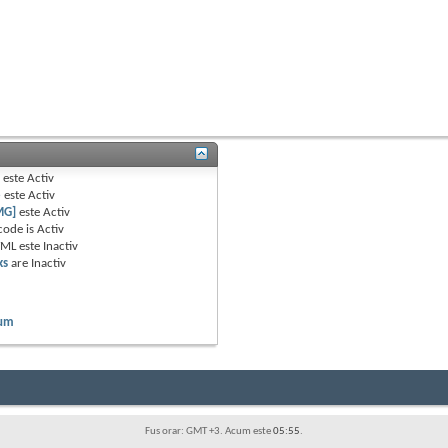
B
este
Activ
e
este
Activ
MG]
este
Activ
code is
Activ
TML este
Inactiv
ks
are
Inactiv
rum
Fus orar: GMT +3. Acum este
05:55
.