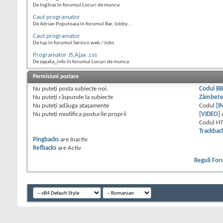
De Ing3ras în forumul Locuri de munca
Caut programator
De Adrian Poputoaia în forumul Bar, lobby...
Caut programator
De lup în forumul Servicii web / Jobs
Programator JS,Ajax ,css
De zapata_info în forumul Locuri de munca
Permisiuni postare
Nu puteţi
posta subiecte noi.
Codul B
Nu puteţi
răspunde la subiecte
Zâmbet
Nu puteţi
adăuga ataşamente
Codul
[I
Nu puteţi
modifica posturile proprii
[VIDEO]
Codul H
Trackbac
Pingbacks
are
Inactiv
Refbacks
are
Activ
Reguli Fo