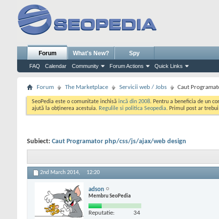
Forum
What's New?
Spy
FAQ
Calendar
Community
Forum Actions
Quick Links
Forum
The Marketplace
Servicii web / Jobs
Caut Programato
SeoPedia este o comunitate inchisă
incă din 2008
. Pentru a beneficia de un c
ajută la obținerea acestuia.
Regulile si politica Seopedia
. Primul post ar trebu
Subiect:
Caut Programator php/css/js/ajax/web design
2nd March 2014,
12:20
adson
Membru SeoPedia
Reputatie:
34