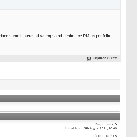
ca sunteti interesati va rog sa-mi trimiteti pe PM un portfoliu
Răspunde cu citat
Răspunsuri:
6
Ultimul Post:
15th August 2011,
10:40
Răspunsuri:
16