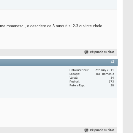
nume romanesc , o descriere de 3 randuri si 2-3 cuvinte cheie.
Răspunde cu citat
#2
Data înscrierii
6th July 2011
Locaţie
Iasi, Romania
Vârstă
34
Posturi
173
Putere Rep
28
Răspunde cu citat