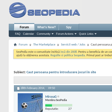
Forum
What's New?
Spy
FAQ
Calendar
Community
Forum Actions
Quick Links
Forum
The Marketplace
Servicii web / Jobs
Caut persoana pe
SeoPedia este o comunitate inchisă
incă din 2008
. Pentru a beneficia de un c
ajută la obținerea acestuia.
Regulile si politica Seopedia
. Primul post ar trebu
Subiect:
Caut persoana pentru introducere jocuri in site
28th February 2014,
09:50
MirceaG
Membru SeoPedia
Reputatie:
27