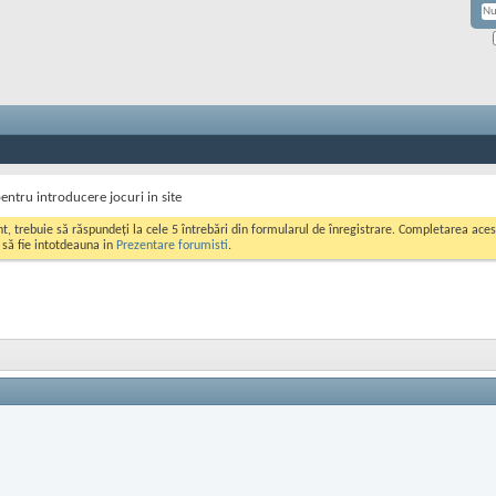
ntru introducere jocuri in site
ont, trebuie să răspundeți la cele 5 întrebări din formularul de înregistrare. Completarea a
i să fie intotdeauna in
Prezentare forumisti
.