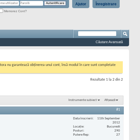
Ajutor
Înregistrare
Memorez Cont?
Căutare Avansată
cestora nu garantează obținerea unui cont, însă modul în care sunt completate
Rezultate 1 la 2 din 2
Instrumente subiect
Afișează
#1
Data înscrierii
11th September
2012
Locaţie
Bucuresti
Posturi
290
Putere Rep
27