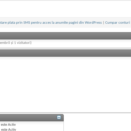
are plata prin SMS pentru acces la anumite pagini din WordPress
|
Cumpar conturi
embrii și 1 vizitatori)
B
este
Activ
e
este
Activ