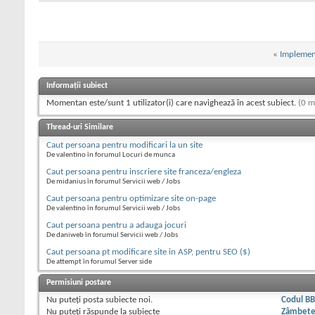
«
Implement
Informații subiect
Momentan este/sunt 1 utilizator(i) care navighează în acest subiect.
(0 m
Thread-uri Similare
Caut persoana pentru modificari la un site
De valentino în forumul Locuri de munca
Caut persoana pentru inscriere site franceza/engleza
De midanius în forumul Servicii web / Jobs
Caut persoana pentru optimizare site on-page
De valentino în forumul Servicii web / Jobs
Caut persoana pentru a adauga jocuri
De daniweb în forumul Servicii web / Jobs
Caut persoana pt modificare site in ASP, pentru SEO ($)
De attempt în forumul Server side
Permisiuni postare
Nu puteţi
posta subiecte noi.
Codul B
Nu puteţi
răspunde la subiecte
Zâmbet