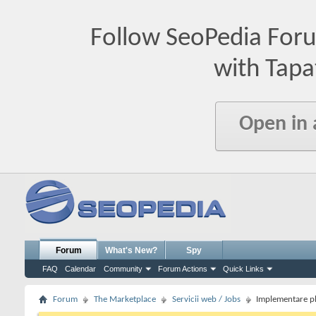
Follow SeoPedia For
with Tapa
Open in
Forum
What's New?
Spy
FAQ
Calendar
Community
Forum Actions
Quick Links
Forum
The Marketplace
Servicii web / Jobs
Implementare pl