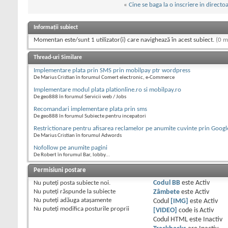
«
Cine se baga la o inscriere in directo
Informații subiect
Momentan este/sunt 1 utilizator(i) care navighează în acest subiect.
(0 m
Thread-uri Similare
Implementare plata prin SMS prin mobilpay ptr wordpress
De Marius Cristian în forumul Comert electronic, e-Commerce
Implementare modul plata plationline.ro si mobilpay.ro
De geo888 în forumul Servicii web / Jobs
Recomandari implementare plata prin sms
De geo888 în forumul Subiecte pentru incepatori
Restrictionare pentru afisarea reclamelor pe anumite cuvinte prin Goo
De Marius Cristian în forumul Adwords
Nofollow pe anumite pagini
De Robert în forumul Bar, lobby...
Permisiuni postare
Nu puteţi
posta subiecte noi.
Codul BB
este
Activ
Nu puteţi
răspunde la subiecte
Zâmbete
este
Activ
Nu puteţi
adăuga ataşamente
Codul
[IMG]
este
Activ
Nu puteţi
modifica posturile proprii
[VIDEO]
code is
Activ
Codul HTML este
Inactiv