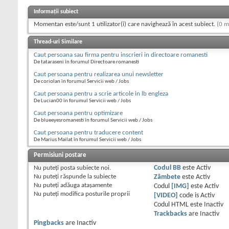
Informații subiect
Momentan este/sunt 1 utilizator(i) care navighează în acest subiect.
(0 m
Thread-uri Similare
Caut persoana sau firma pentru inscrieri in directoare romanesti
De tataraseni în forumul Directoare romanesti
Caut persoana pentru realizarea unui newsletter
De coriolan în forumul Servicii web / Jobs
Caut persoana pentru a scrie articole in lb engleza
De Lucian00 în forumul Servicii web / Jobs
Caut persoana pentru optimizare
De blueeyesromanesti în forumul Servicii web / Jobs
Caut persoana pentru traducere content
De Marius Mailat în forumul Servicii web / Jobs
Permisiuni postare
Nu puteţi
posta subiecte noi.
Codul BB
este
Activ
Nu puteţi
răspunde la subiecte
Zâmbete
este
Activ
Nu puteţi
adăuga ataşamente
Codul
[IMG]
este
Activ
Nu puteţi
modifica posturile proprii
[VIDEO]
code is
Activ
Codul HTML este
Inactiv
Trackbacks
are
Inactiv
Pingbacks
are
Inactiv