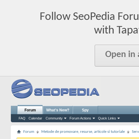
Follow SeoPedia For
with Tapa
Open in
Forum
What's New?
Spy
FAQ
Calendar
Community
Forum Actions
Quick Links
Forum
Metode de promovare, resurse, articole si tutoriale
Serv