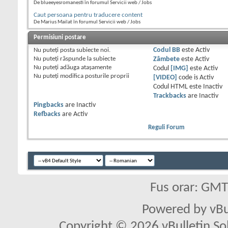
De blueeyesromanesti în forumul Servicii web / Jobs
Caut persoana pentru traducere content
De Marius Mailat în forumul Servicii web / Jobs
Permisiuni postare
Nu puteţi
posta subiecte noi.
Codul BB
este
Activ
Nu puteţi
răspunde la subiecte
Zâmbete
este
Activ
Nu puteţi
adăuga ataşamente
Codul
[IMG]
este
Activ
Nu puteţi
modifica posturile proprii
[VIDEO]
code is
Activ
Codul HTML este
Inactiv
Trackbacks
are
Inactiv
Pingbacks
are
Inactiv
Refbacks
are
Activ
Reguli Forum
Fus orar: GM
Powered by vBu
Copyright © 2026 vBulletin Solu