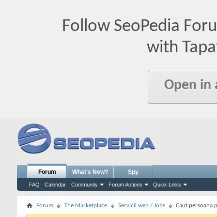
Follow SeoPedia For
with Tapa
Open in
Forum
What's New?
Spy
FAQ
Calendar
Community
Forum Actions
Quick Links
Forum
The Marketplace
Servicii web / Jobs
Caut persoana p