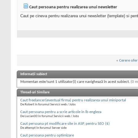
Caut persoana pentru realizarea unui newsletter
Caut pe cineva pentru realizarea unui newsletter (template) si pen
«
Cerere ofer
Informații subiect
Momentan este/sunt 1 utilizator(i) care navighează în acest subiect.
(0 m
Thread-uri Similare
Caut freelancer(eventual firma) pentru realizarea unui miniportal
De Robert în forumul Servicii web / Jobs
Caut persoana pentru a scrie articole in lb engleza
De Lucian00 în forumul Servicii web / Jobs
Caut persoana pt modificare site in ASP, pentru SEO ($)
De attempt în forumul Server side
Caut persoana pentru optimizare