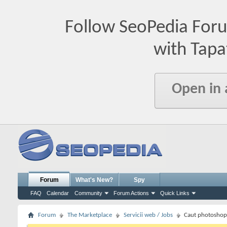
Follow SeoPedia For
with Tapa
Open in
Forum
What's New?
Spy
FAQ
Calendar
Community
Forum Actions
Quick Links
Forum
The Marketplace
Servicii web / Jobs
Caut photoshopi