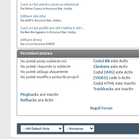
Caut script pentru poze profesional
De Mihai Gianu în forumul Bar, lobby...
Editare site php
De steff în forumul Bar, lobby...
Caut script publicare stiri/editare stiri...
De Ben Boingeanu în forumul Bar, lobby...
editare dmoz
De cris în forumul DMOZ
Permisiuni postare
Nu puteţi
posta subiecte noi.
Codul BB
este
Activ
Nu puteţi
răspunde la subiecte
Zâmbete
este
Activ
Nu puteţi
adăuga ataşamente
Codul
[IMG]
este
Activ
Nu puteţi
modifica posturile proprii
[VIDEO]
code is
Activ
Codul HTML este
Inactiv
Trackbacks
are
Inactiv
Pingbacks
are
Inactiv
Refbacks
are
Activ
Reguli Forum