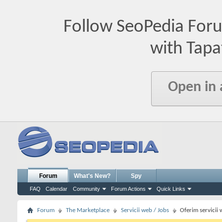
Follow SeoPedia For
with Tapa
Open in
Forum
What's New?
Spy
FAQ
Calendar
Community
Forum Actions
Quick Links
Forum
The Marketplace
Servicii web / Jobs
Oferim servicii