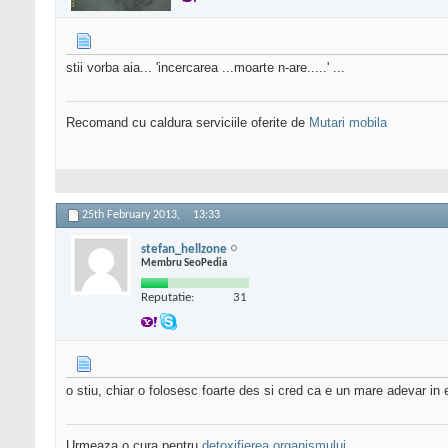
stii vorba aia... 'incercarea ...moarte n-are.....' ...
Recomand cu caldura serviciile oferite de
Mutari mobila
25th February 2013,
13:33
stefan_hellzone
Membru SeoPedia
Reputatie:
31
o stiu, chiar o folosesc foarte des si cred ca e un mare adevar in
Urmeaza o cura pentru
detoxifierea organismului
.