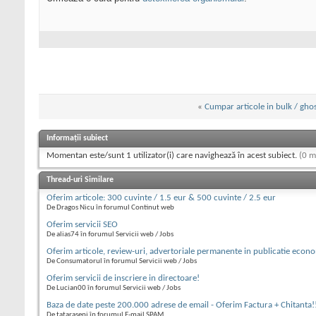
«
Cumpar articole in bulk / ghos
Informații subiect
Momentan este/sunt 1 utilizator(i) care navighează în acest subiect.
(0 m
Thread-uri Similare
Oferim articole: 300 cuvinte / 1.5 eur & 500 cuvinte / 2.5 eur
De Dragos Nicu în forumul Continut web
Oferim servicii SEO
De alias74 în forumul Servicii web / Jobs
Oferim articole, review-uri, advertoriale permanente in publicatie econ
De Consumatorul în forumul Servicii web / Jobs
Oferim servicii de inscriere in directoare!
De Lucian00 în forumul Servicii web / Jobs
Baza de date peste 200.000 adrese de email - Oferim Factura + Chitanta!
De tataraseni în forumul E-mail SPAM