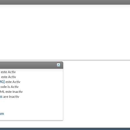
B
este
Activ
e
este
Activ
MG]
este
Activ
code is
Activ
TML este
Inactiv
ks
are
Inactiv
rum