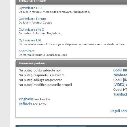
Thread-uri Similare
Optimizare CTR
De Tudi în forumul Metode de promovare, Analiza trafic.
Optimizare Forum
De Tudi în forumul Google
Optimizare site !!
De onshop în forumul Bar, lobby...
Optimizare URL
De biaterm în forumul Discutii generale privind optimizarea si motoarele de cautare
optimizare
De fahren în forumul Locuri de munca
Permisiuni postare
Nu puteţi
posta subiecte noi.
Codul B
Nu puteţi
răspunde la subiecte
Zâmbet
Nu puteţi
adăuga ataşamente
Codul
[I
Nu puteţi
modifica posturile proprii
[VIDEO]
Codul H
Trackbac
Pingbacks
are
Inactiv
Refbacks
are
Activ
Reguli Fo