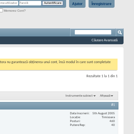
Ajutor
Înregistrare
Memorez Cont?
Căutare Avansată
cestora nu garantează obținerea unui cont, însă modul în care sunt completate
Rezultate 1 la 1 din 1
Instrumente subiect
Afișează
#1
Data înscrierii
5th August 2005
Locaţie
Timisoara
Posturi
460
Putere Rep
40