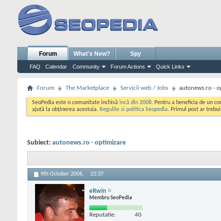
Forum
What's New?
Spy
FAQ
Calendar
Community
Forum Actions
Quick Links
Forum
The Marketplace
Servicii web / Jobs
autonews.ro - o
SeoPedia este o comunitate inchisă
incă din 2008
. Pentru a beneficia de un c
ajută la obținerea acestuia.
Regulile si politica Seopedia
. Primul post ar trebu
Subiect:
autonews.ro - optimizare
9th October 2006,
22:37
eRwin
Membru SeoPedia
Reputatie:
40