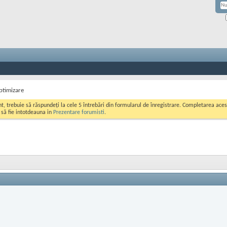
ptimizare
ont, trebuie să răspundeți la cele 5 întrebări din formularul de înregistrare. Completarea a
i să fie intotdeauna in
Prezentare forumisti
.