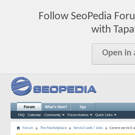
Follow SeoPedia For
with Tapa
Open in
Forum
What's New?
Spy
FAQ
Calendar
Community
Forum Actions
Quick Links
Forum
The Marketplace
Servicii web / Jobs
Cerere servicii 