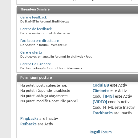
Thread-uri Similare
Cerere feedback
De StarNET în forumul Studii de caz
Cerere de feedback
De ccraciun în forumul Studii de caz
Fac la cerere directoare
De Addsite în forumul Website-uri
Cerere oferta
De blueeyesromanesti în forumul Servicii web / Jobs
Cerere De Bannere
De thesmartway în forumul Locuri de munca
Permisiuni postare
Nu puteţi
posta subiecte noi.
Codul BB
este
Activ
Nu puteţi
răspunde la subiecte
Zâmbete
este
Activ
Nu puteţi
adăuga ataşamente
Codul
[IMG]
este
Activ
Nu puteţi
modifica posturile proprii
[VIDEO]
code is
Activ
Codul HTML este
Inactiv
Trackbacks
are
Inactiv
Pingbacks
are
Inactiv
Refbacks
are
Activ
Reguli Forum