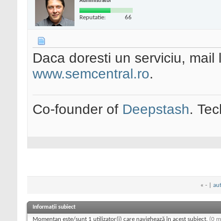
Administrator
Reputatie:
66
Daca doresti un serviciu, mail 
www.semcentral.ro
.
Co-founder of
Deepstash
. Tec
«
- |
au
Informații subiect
Momentan este/sunt 1 utilizator(i) care navighează în acest subiect.
(0 m