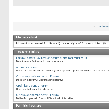
«
Google me
Informații subiect
Momentan este/sunt 1 utilizator(i) care navighează în acest subiect.
(0 m
Thread-uri Similare
Forum Posters Gay Lesbian forum si alte forumuri adult
De w3bmaster în forumul Locuri de munca
optimizare forum
De castelan-06 în forumul Discutii generale privind optimizarea si motoarele de cauta
O noua optimizare pentru Forum
De opeth în forumul Discutii administrative
Optimizare pentru forum
De c|neva în forumul Studii de caz
O noua optimizare pentru Forum
De Ben Boingeanu în forumul Discutii administrative
Permisiuni postare