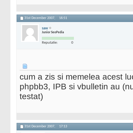
31st December 2007,
16:51
saw
Junior SeoPedia
Reputatie:
0
cum a zis si memelea acest luc
phpbb3, IPB si vbulletin au (nu
testat)
31st December 2007,
17:13