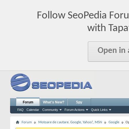
Follow SeoPedia For
with Tapa
Open in
Forum
What's New?
Spy
FAQ
Calendar
Community
Forum Actions
Quick Links
Forum
Motoare de cautare. Google, Yahoo!, MSN
Google
Op