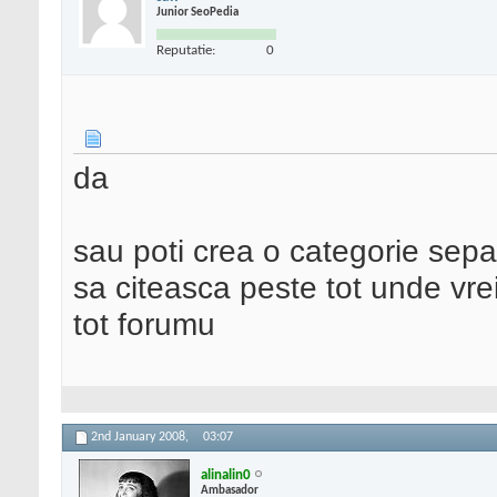
Junior SeoPedia
Reputatie:
0
da
sau poti crea o categorie separ
sa citeasca peste tot unde vrei
tot forumu
2nd January 2008,
03:07
alinalin0
Ambasador