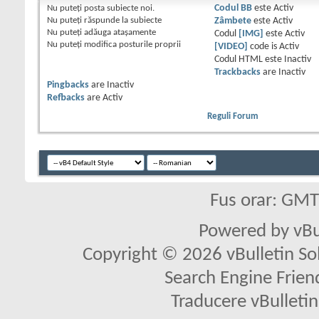
Nu puteţi
posta subiecte noi.
Codul BB
este
Activ
Nu puteţi
răspunde la subiecte
Zâmbete
este
Activ
Nu puteţi
adăuga ataşamente
Codul
[IMG]
este
Activ
Nu puteţi
modifica posturile proprii
[VIDEO]
code is
Activ
Codul HTML este
Inactiv
Trackbacks
are
Inactiv
Pingbacks
are
Inactiv
Refbacks
are
Activ
Reguli Forum
Fus orar: GM
Powered by vBu
Copyright © 2026 vBulletin Solu
Search Engine Frien
Traducere vBullet