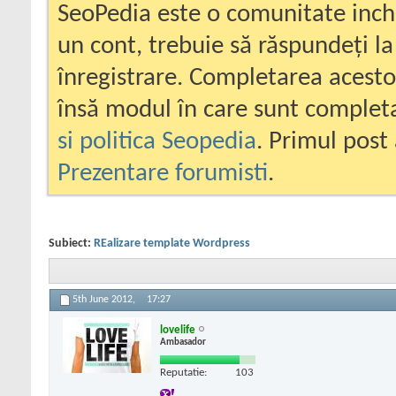
SeoPedia este o comunitate inc
un cont, trebuie să răspundeți la
înregistrare. Completarea acesto
însă modul în care sunt completa
si politica Seopedia
. Primul post 
Prezentare forumisti
.
Subiect:
REalizare template Wordpress
5th June 2012,
17:27
lovelife
Ambasador
Reputatie:
103