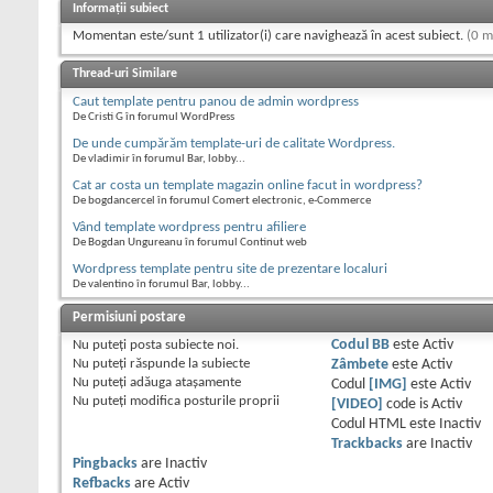
Informații subiect
Momentan este/sunt 1 utilizator(i) care navighează în acest subiect.
(0 m
Thread-uri Similare
Caut template pentru panou de admin wordpress
De Cristi G în forumul WordPress
De unde cumpărăm template-uri de calitate Wordpress.
De vladimir în forumul Bar, lobby...
Cat ar costa un template magazin online facut in wordpress?
De bogdancercel în forumul Comert electronic, e-Commerce
Vând template wordpress pentru afiliere
De Bogdan Ungureanu în forumul Continut web
Wordpress template pentru site de prezentare localuri
De valentino în forumul Bar, lobby...
Permisiuni postare
Nu puteţi
posta subiecte noi.
Codul BB
este
Activ
Nu puteţi
răspunde la subiecte
Zâmbete
este
Activ
Nu puteţi
adăuga ataşamente
Codul
[IMG]
este
Activ
Nu puteţi
modifica posturile proprii
[VIDEO]
code is
Activ
Codul HTML este
Inactiv
Trackbacks
are
Inactiv
Pingbacks
are
Inactiv
Refbacks
are
Activ