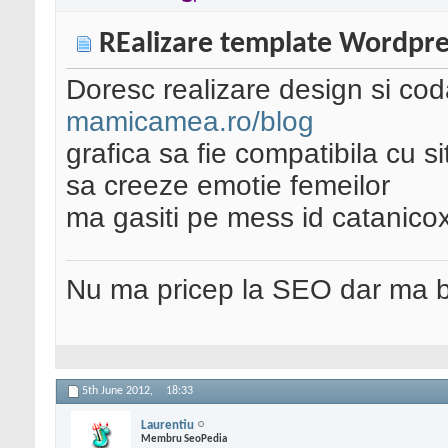
REalizare template Wordpre
Doresc realizare design si cod
mamicamea.ro/blog
grafica sa fie compatibila cu si
sa creeze emotie femeilor
ma gasiti pe mess id catanico
Nu ma pricep la SEO dar ma 
5th June 2012,
18:33
Laurentiu
Membru SeoPedia