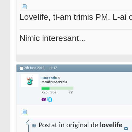
Lovelife, ti-am trimis PM. L-ai c
Nimic interesant...
7th June 2012,
11:17
Laurentiu
Membru SeoPedia
Reputatie:
29
Postat în original de
lovelife