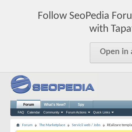
Follow SeoPedia For
with Tapa
Open in
Forum
What's New?
Spy
FAQ
Calendar
Community
Forum Actions
Quick Links
Forum
The Marketplace
Servicii web / Jobs
REalizare templ