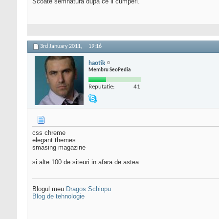
Scoate semnatura dupa ce il cumperi.
3rd January 2011,
19:16
haotik
Membru SeoPedia
Reputatie:
41
css chreme
elegant themes
smasing magazine
si alte 100 de siteuri in afara de astea.
Blogul meu
Dragos Schiopu
Blog de tehnologie