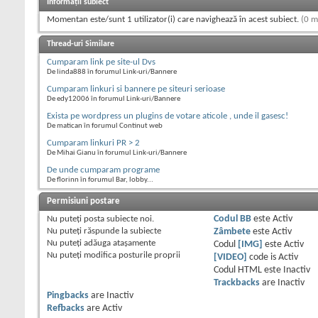
Informații subiect
Momentan este/sunt 1 utilizator(i) care navighează în acest subiect.
(0 m
Thread-uri Similare
Cumparam link pe site-ul Dvs
De linda888 în forumul Link-uri/Bannere
Cumparam linkuri si bannere pe siteuri serioase
De edy12006 în forumul Link-uri/Bannere
Exista pe wordpress un plugins de votare aticole , unde il gasesc!
De matican în forumul Continut web
Cumparam linkuri PR > 2
De Mihai Gianu în forumul Link-uri/Bannere
De unde cumparam programe
De florinn în forumul Bar, lobby...
Permisiuni postare
Nu puteţi
posta subiecte noi.
Codul BB
este
Activ
Nu puteţi
răspunde la subiecte
Zâmbete
este
Activ
Nu puteţi
adăuga ataşamente
Codul
[IMG]
este
Activ
Nu puteţi
modifica posturile proprii
[VIDEO]
code is
Activ
Codul HTML este
Inactiv
Trackbacks
are
Inactiv
Pingbacks
are
Inactiv
Refbacks
are
Activ