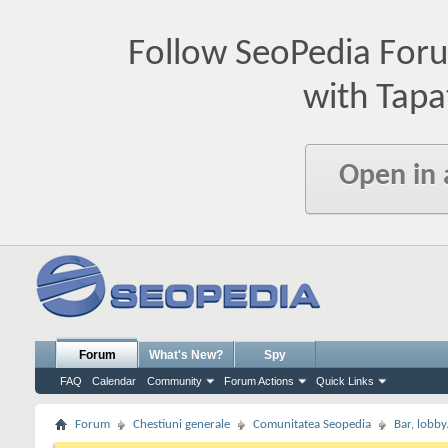
Follow SeoPedia For
with Tapa
Open in
Forum
What's New?
Spy
FAQ
Calendar
Community
Forum Actions
Quick Links
Forum
Chestiuni generale
Comunitatea Seopedia
Bar, lobby.