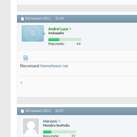
3rd January 2011,
21:39
Andrei Luca
Ambasador
Reputatie:
44
Recomand
themeforest.net
+
3rd January 2011,
22:27
MarianG
Membru SeoPedia
Reputatie:
32