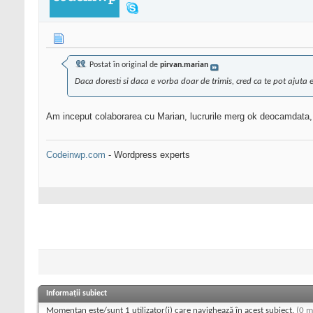
Postat în original de
pirvan.marian
Daca doresti si daca e vorba doar de trimis, cred ca te pot ajuta 
Am inceput colaborarea cu Marian, lucrurile merg ok deocamdata
Codeinwp.com
- Wordpress experts
Informații subiect
Momentan este/sunt 1 utilizator(i) care navighează în acest subiect.
(0 m