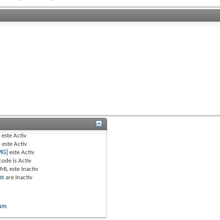
B
este
Activ
e
este
Activ
MG]
este
Activ
code is
Activ
TML este
Inactiv
ks
are
Inactiv
rum