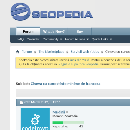
Forum
What's New?
Spy
FAQ
Calendar
Community
Forum Actions
Quick Links
Forum
The Marketplace
Servicii web / Jobs
Cineva cu cunos
SeoPedia este o comunitate inchisă
incă din 2008
. Pentru a beneficia de un c
ajută la obținerea acestuia.
Regulile si politica Seopedia
. Primul post ar trebu
Subiect:
Cineva cu cunostinte minime de franceza
26th March 2012,
11:16
Maldinii
Membru SeoPedia
Reputatie:
42