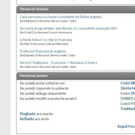
Thread-uri Similare
Caut persoana cu bune cunostinte de limba engleza
De Maldinii în forumul Servicii web / Jobs
Se cauta programator wordpress cu cunostinte avansate SEO
De Cristi G în forumul Locuri de munca
schimb linkuri cu site in franceza
De Mar în forumul Link-uri/Bannere
Traduceri franceza & engleza
De Danielu în forumul Servicii web / Jobs
Servicii Traducere - Franceza -> Romana si invers
De inSecure în forumul Servicii web / Jobs
Permisiuni postare
Nu puteţi
posta subiecte noi.
Codul B
Nu puteţi
răspunde la subiecte
Zâmbet
Nu puteţi
adăuga ataşamente
Codul
[I
Nu puteţi
modifica posturile proprii
[VIDEO]
Codul H
Trackbac
Pingbacks
are
Inactiv
Refbacks
are
Activ
Reguli Fo