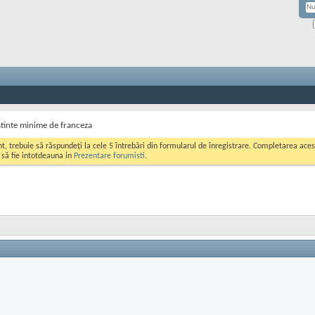
tinte minime de franceza
ont, trebuie să răspundeți la cele 5 întrebări din formularul de înregistrare. Completarea a
i să fie intotdeauna in
Prezentare forumisti
.