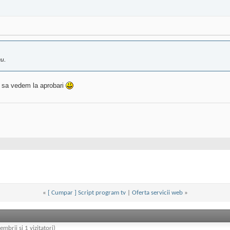
eu.
, sa vedem la aprobari
«
[ Cumpar ] Script program tv
|
Oferta servicii web
»
embrii și 1 vizitatori)