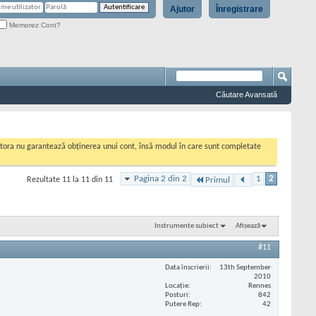
Ajutor
Înregistrare
Memorez Cont?
Căutare Avansată
cestora nu garantează obținerea unui cont, însă modul în care sunt completate
Pagina 2 din 2
1
2
Rezultate 11 la 11 din 11
Primul
Instrumente subiect
Afișează
#11
Data înscrierii
13th September
2010
Locaţie
Rennes
Posturi
842
Putere Rep
42