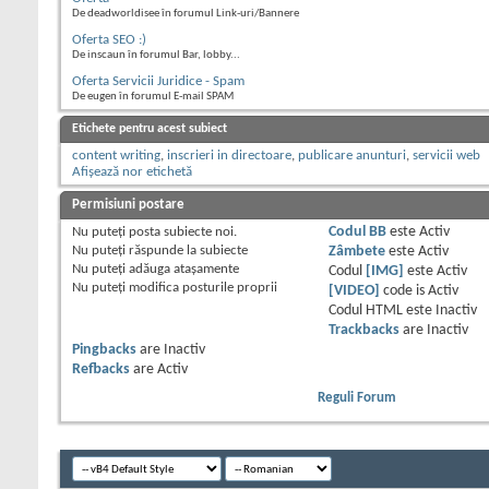
De deadworldisee în forumul Link-uri/Bannere
Oferta SEO :)
De inscaun în forumul Bar, lobby...
Oferta Servicii Juridice - Spam
De eugen în forumul E-mail SPAM
Etichete pentru acest subiect
content writing
,
inscrieri in directoare
,
publicare anunturi
,
servicii web
Afișează nor etichetă
Permisiuni postare
Nu puteţi
posta subiecte noi.
Codul BB
este
Activ
Nu puteţi
răspunde la subiecte
Zâmbete
este
Activ
Nu puteţi
adăuga ataşamente
Codul
[IMG]
este
Activ
Nu puteţi
modifica posturile proprii
[VIDEO]
code is
Activ
Codul HTML este
Inactiv
Trackbacks
are
Inactiv
Pingbacks
are
Inactiv
Refbacks
are
Activ
Reguli Forum