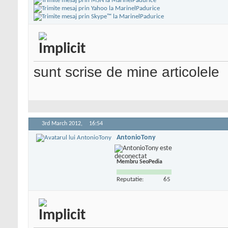
sunt scrise de mine articolele
3rd March 2012,
16:54
AntonioTony
Membru SeoPedia
Reputatie:
65