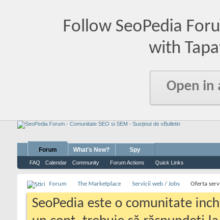
Follow SeoPedia For
with Tapa
Open in
Forum
What's New?
Spy
FAQ
Calendar
Community
Forum Actions
Quick Links
Forum
The Marketplace
Servicii web / Jobs
Oferta serv
SeoPedia este o comunitate inc