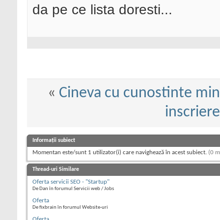
da pe ce lista doresti...
«
Cineva cu cunostinte min
inscriere
Informații subiect
Momentan este/sunt 1 utilizator(i) care navighează în acest subiect.
(0 m
Thread-uri Similare
Oferta servicii SEO - "Startup"
De Dan în forumul Servicii web / Jobs
Oferta
De fixbrain în forumul Website-uri
Oferta