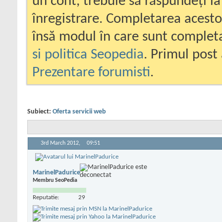
un cont, trebuie să răspundeți la
înregistrare. Completarea acesto
însă modul în care sunt completa
si politica Seopedia
. Primul post 
Prezentare forumisti
.
Subiect:
Oferta servicii web
3rd March 2012,
09:51
MarinelPadurice
Membru SeoPedia
Reputatie:
29