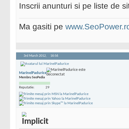
Inscrii anunturi si pe liste de 
Ma gasiti pe
www.SeoPower.r
3rd March 2012,
16:56
MarinelPadurice
Membru SeoPedia
Reputatie:
29