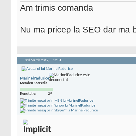
Am trimis comanda
Nu ma pricep la SEO dar ma 
3rd March 2012,
12:51
MarinelPadurice
Membru SeoPedia
Reputatie:
29